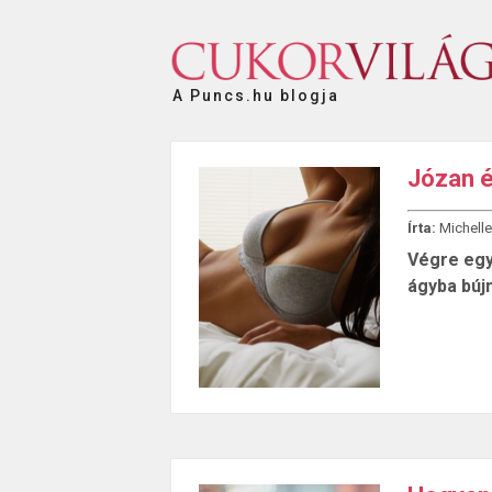
A Puncs.hu blogja
Józan é
Írta:
Michelle
Végre egy 
ágyba búj