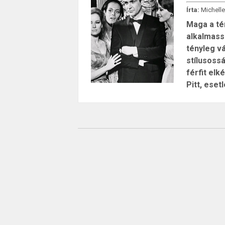
Írta:
Michelle
Maga a té
alkalmassá
tényleg v
stílusossá
férfit el
Pitt, eset