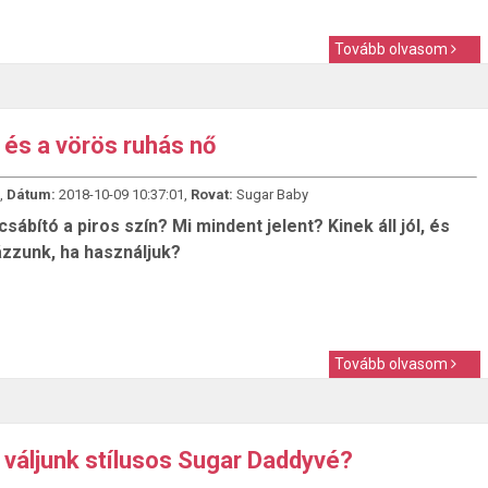
Tovább olvasom
 és a vörös ruhás nő
,
Dátum:
2018-10-09 10:37:01,
Rovat:
Sugar Baby
sábító a piros szín? Mi mindent jelent? Kinek áll jól, és
ázzunk, ha használjuk?
Tovább olvasom
váljunk stílusos Sugar Daddyvé?