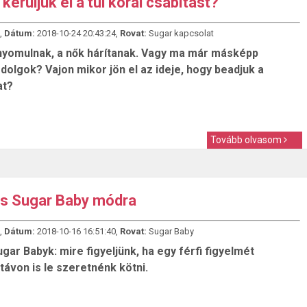
kerüljük el a túl korai csábítást?
,
Dátum:
2018-10-24 20:43:24,
Rovat:
Sugar kapcsolat
 nyomulnak, a nők hárítanak. Vagy ma már másképp
olgok? Vajon mikor jön el az ideje, hogy beadjuk a
at?
Tovább olvasom
ás Sugar Baby módra
,
Dátum:
2018-10-16 16:51:40,
Rovat:
Sugar Baby
gar Babyk: mire figyeljünk, ha egy férfi figyelmét
távon is le szeretnénk kötni.