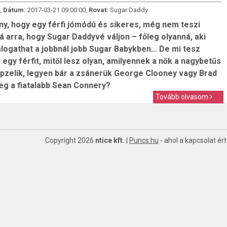
,
Dátum:
2017-03-21 09:00:00,
Rovat:
Sugar Daddy
ny, hogy egy férfi jómódú és sikeres, még nem teszi
 arra, hogy Sugar Daddyvé váljon – főleg olyanná, aki
álogathat a jobbnál jobb Sugar Babykben… De mi tesz
 egy férfit, mitől lesz olyan, amilyennek a nők a nagybetűs
képzelik, legyen bár a zsánerük George Clooney vagy Brad
leg a fiatalabb Sean Connery?
Tovább olvasom
Copyright 2026
ntice kft.
|
Puncs.hu
- ahol a kapcsolat ér