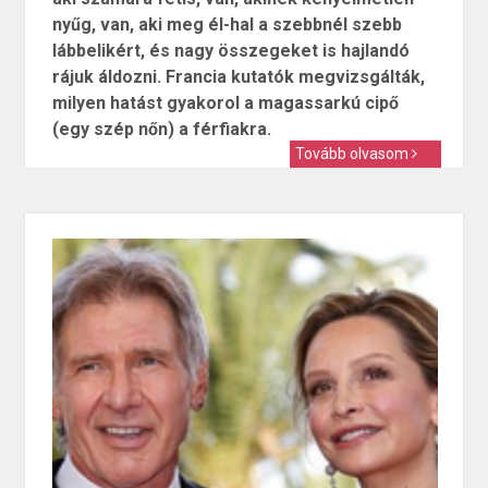
nyűg, van, aki meg él-hal a szebbnél szebb
lábbelikért, és nagy összegeket is hajlandó
rájuk áldozni. Francia kutatók megvizsgálták,
milyen hatást gyakorol a magassarkú cipő
(egy szép nőn) a férfiakra.
Tovább olvasom