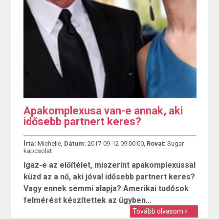
Apakomplexusa van-e annak, aki
idősebb partnert keres?
Írta:
Michelle,
Dátum:
2017-09-12 09:00:00,
Rovat:
Sugar
kapcsolat
Igaz-e az előítélet, miszerint apakomplexussal
küzd az a nő, aki jóval idősebb partnert keres?
Vagy ennek semmi alapja? Amerikai tudósok
felmérést készítettek az ügyben...
Tovább olvasom