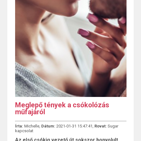
Meglepő tények a csókolózás
műfajáról
Írta:
Michelle,
Dátum:
2021-01-31 15:47:41,
Rovat:
Sugar
kapcsolat
Az első csókig vezető út sokszor bonyolult,