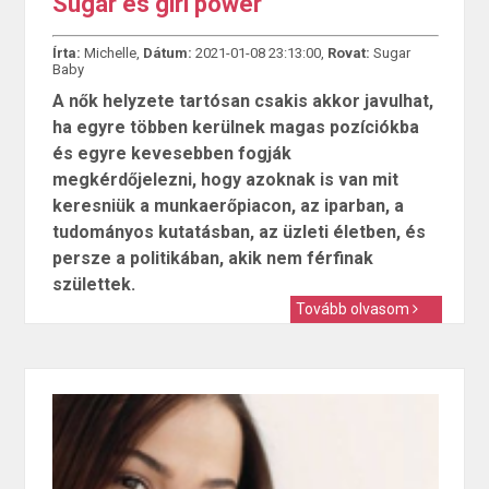
Sugar és girl power
Írta:
Michelle,
Dátum:
2021-01-08 23:13:00,
Rovat:
Sugar
Baby
A nők helyzete tartósan csakis akkor javulhat,
ha egyre többen kerülnek magas pozíciókba
és egyre kevesebben fogják
megkérdőjelezni, hogy azoknak is van mit
keresniük a munkaerőpiacon, az iparban, a
tudományos kutatásban, az üzleti életben, és
persze a politikában, akik nem férfinak
születtek.
Tovább olvasom