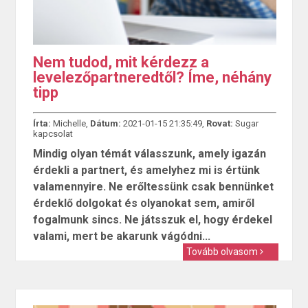
Nem tudod, mit kérdezz a
levelezőpartneredtől? Íme, néhány
tipp
Írta:
Michelle,
Dátum:
2021-01-15 21:35:49,
Rovat:
Sugar
kapcsolat
Mindig olyan témát válasszunk, amely igazán
érdekli a partnert, és amelyhez mi is értünk
valamennyire. Ne erőltessünk csak bennünket
érdeklő dolgokat és olyanokat sem, amiről
fogalmunk sincs. Ne játsszuk el, hogy érdekel
valami, mert be akarunk vágódni...
Tovább olvasom