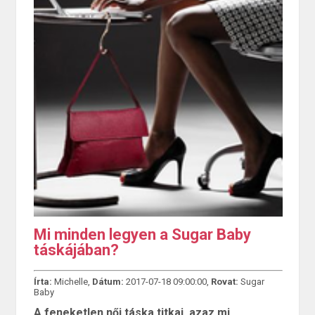
Mi minden legyen a Sugar Baby
táskájában?
Írta:
Michelle,
Dátum:
2017-07-18 09:00:00,
Rovat:
Sugar
Baby
A feneketlen női táska titkai, azaz mi