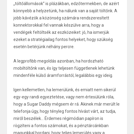
„töltőállomások” is plázákban, edzőtermekben, de azért
könnyebb a helyzetünk, ha nálunk van a saját töltőnk. A
jobb kávézók a közönség számára rendszeresített
konnektorokkal fel vannak készülve arra, hogy a
vendégek feltöltsék az eszközeiket: jó, ha ismerjük
ezeket a stratégiailag fontos helyeket, hogy szükség
esetén betérjünk néhány percre.
A legprofibb megoldás azonban, ha hordozható
mobiltöltőnk van, és így teljesen függetlenek lehetünk
mindenféle külső áramforrástól, legalábbis egy ideig.
Igen kellemetlen, ha lemerülünk, és emiatt nem sikerül
egy-egy randi egyeztetése, vagy nem értesülünk róla,
hogy a Sugar Daddy mégsem ér rá. Akinek már merült le
telefonja úgy, hogy tényleg fontos hívást várt, az tudja,
miről beszélek… Érdemes régimódian papíron is
rögzíteni a fontos számokat, és a pénztárcánkban
magunkkal hordani, hogy teljes lemerülés vagy a