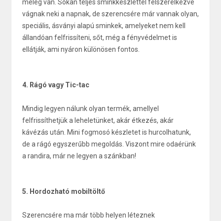
meleg van. Sokan teljes sminkkészlettel felszerelkezve
vágnak neki a napnak, de szerencsére már vannak olyan,
speciális, ásványi alapú sminkek, amelyeket nem kell
állandóan felfrissíteni, sőt, még a fényvédelmet is
ellátják, ami nyáron különösen fontos.
4. Rágó vagy Tic-tac
Mindig legyen nálunk olyan termék, amellyel
felfrissíthetjük a leheletünket, akár étkezés, akár
kávézás után. Mini fogmosó készletet is hurcolhatunk,
de a rágó egyszerűbb megoldás. Viszont mire odaérünk
a randira, már ne legyen a szánkban!
5. Hordozható mobiltöltő
Szerencsére ma már több helyen léteznek