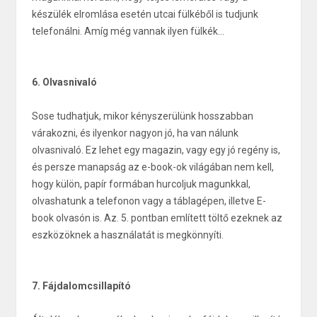
készülék elromlása esetén utcai fülkéből is tudjunk
telefonálni. Amíg még vannak ilyen fülkék…
6. Olvasnivaló
Sose tudhatjuk, mikor kényszerülünk hosszabban
várakozni, és ilyenkor nagyon jó, ha van nálunk
olvasnivaló. Ez lehet egy magazin, vagy egy jó regény is,
és persze manapság az e-book-ok világában nem kell,
hogy külön, papír formában hurcoljuk magunkkal,
olvashatunk a telefonon vagy a táblagépen, illetve E-
book olvasón is. Az. 5. pontban említett töltő ezeknek az
eszközöknek a használatát is megkönnyíti.
7. Fájdalomcsillapító