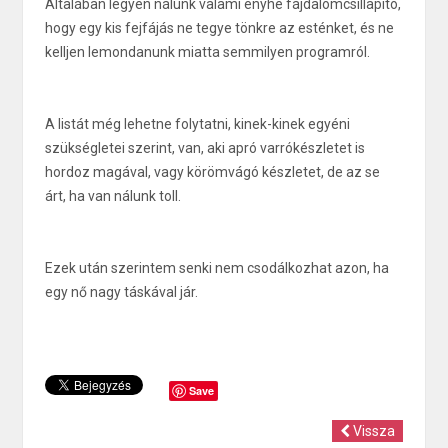
Általában legyen nálunk valami enyhe fájdalomcsillapító,
hogy egy kis fejfájás ne tegye tönkre az esténket, és ne
kelljen lemondanunk miatta semmilyen programról.
A listát még lehetne folytatni, kinek-kinek egyéni
szükségletei szerint, van, aki apró varrókészletet is
hordoz magával, vagy körömvágó készletet, de az se
árt, ha van nálunk toll.
Ezek után szerintem senki nem csodálkozhat azon, ha
egy nő nagy táskával jár.
Save
Vissza