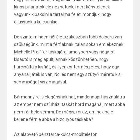
kínos pillanatok elé nézhetünk, mert kénytelenek
vagyunk kipakolni a tartalma felét, mondjuk, hogy
eljussunk a kulcsunkig.
De szinte minden női életszakaszban több dologra van
szükségünk, mint a férfiaknak: talán sokan emlékeznek
Michelle Pfeiffer táskájára, amelyben vagy négy-öt
kisautó is meglapult, annak köszönhetően, hogy
hurcibálta a kisfiát, és ilyenkor természetes, hogy egy
anyánál játék is van, No, és nem egy szütyő méretű kis
semmiséget visz magával.
Bármennyire is elegánsnak hat, mindennapi használatra
az ember nem színházi táskát hord magánál, mert abba
nem fér bele semmi. De mégis, mi az, aminek bele
kellene férnie abba a bizonyos táskába?
Az alapvető pénztárca-kulcs-mobiltelefon