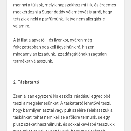
mennyi a túl sok, melyik napszakhoz mi illik, és érdemes
megkérdezni a Sugar daddy véleményét is arról, hogy
tetszik-e neki a parfümünk, illetve nem allergiás-e
valamire.
A jó illat alapvető – és ilyenkor, nyáron még
fokozottabban oda kell figyelnünk rá, hiszen
mindannyian izzadunk. Izzadásgátlónak szagtalan
terméket válasszunk.
2. Táskatartó
Zseniálisan egyszerű kis eszköz, ráadásul egyedibbé
teszi a megjelenésünket. A táskatartó lehetővé teszi,
hogy bármilyen asztal vagy pult szélére felakasszuk a
táskánkat, tehát nem kell se a földre tennünk, se egy
plusz széket használnunk, és sokkal kevésbé tesszük ki