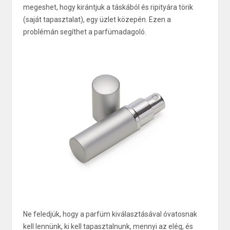
megeshet, hogy kirántjuk a táskából és ripityára törik
(saját tapasztalat), egy üzlet közepén. Ezen a
problémán segíthet a parfümadagoló.
Ne feledjük, hogy a parfüm kiválasztásával óvatosnak
kell lennünk, ki kell tapasztalnunk, mennyi az elég, és