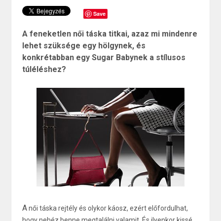
Save
A feneketlen női táska titkai, azaz mi mindenre
lehet szüksége egy hölgynek, és
konkrétabban egy Sugar Babynek a stílusos
túléléshez?
A
női táska rejtély és olykor káosz, ezért előfordulhat,
hogy nehéz benne megtalálni valamit. És ilyenkor kissé