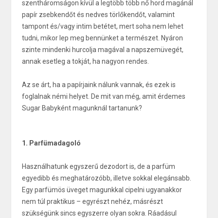
szentháromságon kívül a legtöbb több nő hord magánál
papír zsebkendőt és nedves törlőkendőt, valamint
tampont és/vagy intim betétet, mert soha nem lehet
tudni, mikor lep meg bennünket a természet. Nyáron
szinte mindenki hurcolja magával a napszemüvegét,
annak esetleg a tokját, ha nagyon rendes.
Az se árt, ha a papírjaink nálunk vannak, és ezek is
foglalnak némi helyet. De mit van még, amit érdemes
Sugar Babyként magunknál tartanunk?
1. Parfümadagoló
Használhatunk egyszerű dezodort is, de a parfüm
egyedibb és meghatározóbb, illetve sokkal elegánsabb.
Egy parfümös üveget magunkkal cipelni ugyanakkor
nem túl praktikus – egyrészt nehéz, másrészt
szükségünk sincs egyszerre olyan sokra. Ráadásul