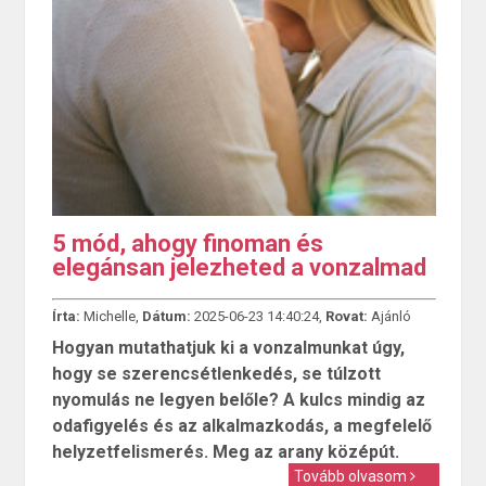
5 mód, ahogy finoman és
elegánsan jelezheted a vonzalmad
Írta:
Michelle,
Dátum:
2025-06-23 14:40:24,
Rovat:
Ajánló
Hogyan mutathatjuk ki a vonzalmunkat úgy,
hogy se szerencsétlenkedés, se túlzott
nyomulás ne legyen belőle? A kulcs mindig az
odafigyelés és az alkalmazkodás, a megfelelő
helyzetfelismerés. Meg az arany középút.
Tovább olvasom