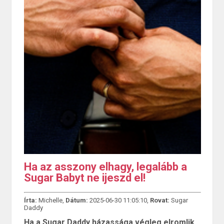
Ha az asszony elhagy, legalább a
Sugar Babyt ne ijeszd el!
Írta:
Michelle,
Dátum:
2025-06-30 11:05:10,
Rovat:
Sugar
Daddy
Ha a Sugar Daddy házassága végleg elromlik,