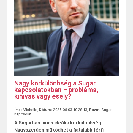
Nagy korkülönbség a Sugar
kapcsolatokban – probléma,
kihívás vagy esély?
Írta:
Michelle,
Dátum:
2025-06-03 10:28:13,
Rovat:
Sugar
kapcsolat
A Sugarban nincs ideális korkülönbség.
Nagyszerűen működhet a fiatalabb férfi