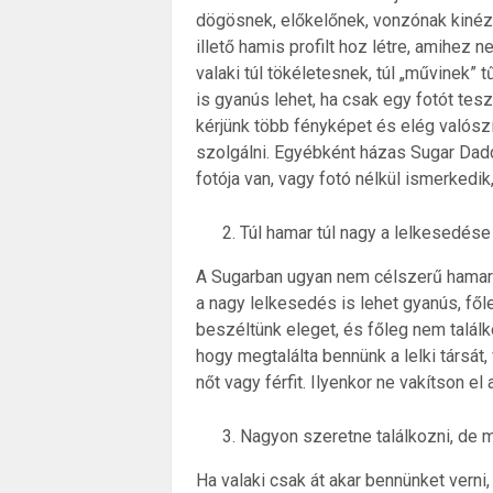
dögösnek, előkelőnek, vonzónak kinéző 
illető hamis profilt hoz létre, amihez n
valaki túl tökéletesnek, túl „művinek” 
is gyanús lehet, ha csak egy fotót tesz 
kérjünk több fényképet és elég valósz
szolgálni. Egyébként házas Sugar Dad
fotója van, vagy fotó nélkül ismerkedik
Túl hamar túl nagy a lelkesedése
A Sugarban ugyan nem célszerű hamar s
a nagy lelkesedés is lehet gyanús, fől
beszéltünk eleget, és főleg nem találk
hogy megtalálta bennünk a lelki társát
nőt vagy férfit. Ilyenkor ne vakítson el
Nagyon szeretne találkozni, de 
Ha valaki csak át akar bennünket verni