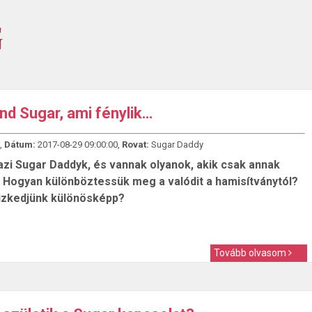
d Sugar, ami fénylik…
,
Dátum:
2017-08-29 09:00:00,
Rovat:
Sugar Daddy
azi Sugar Daddyk, és vannak olyanok, akik csak annak
. Hogyan különböztessük meg a valódit a hamisítványtól?
őrizkedjünk különösképp?
Tovább olvasom