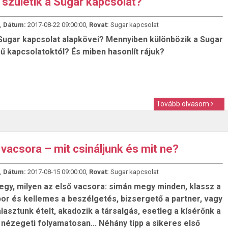
születik a Sugar kapcsolat?
,
Dátum:
2017-08-22 09:00:00,
Rovat:
Sugar kapcsolat
Sugar kapcsolat alapkövei? Mennyiben különbözik a Sugar
ű kapcsolatoktól? És miben hasonlít rájuk?
Tovább olvasom
 vacsora – mit csináljunk és mit ne?
,
Dátum:
2017-08-15 09:00:00,
Rovat:
Sugar kapcsolat
gy, milyen az első vacsora: simán megy minden, klassz a
 bor és kellemes a beszélgetés, bizsergető a partner, vagy
lasztunk ételt, akadozik a társalgás, esetleg a kísérőnk a
 nézegeti folyamatosan... Néhány tipp a sikeres első