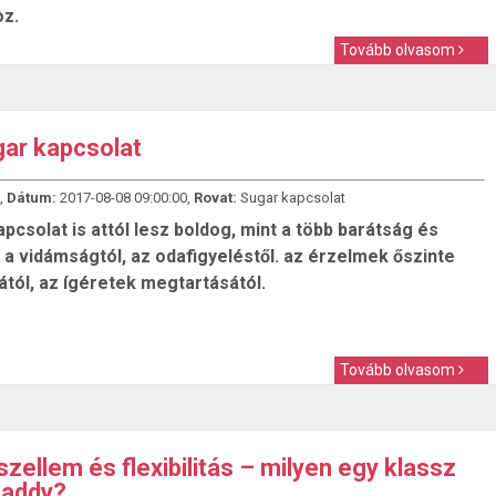
z.
Tovább olvasom
gar kapcsolat
,
Dátum:
2017-08-08 09:00:00,
Rovat:
Sugar kapcsolat
pcsolat is attól lesz boldog, mint a több barátság és
 a vidámságtól, az odafigyeléstől. az érzelmek őszinte
ától, az ígéretek megtartásától.
Tovább olvasom
szellem és flexibilitás – milyen egy klassz
Daddy?