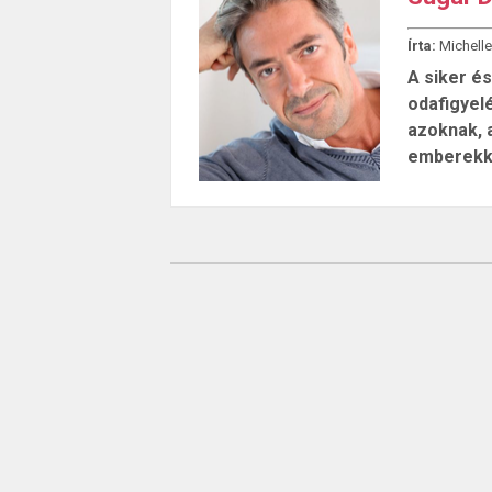
Írta:
Michelle
A siker é
odafigyel
azoknak, 
emberekkel