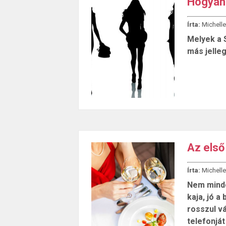
Hogyan 
Írta:
Michelle
Melyek a 
más jelleg
Az első
Írta:
Michelle
Nem minde
kaja, jó a
rosszul vá
telefonját