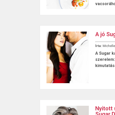
vacsoráho
A jó Su
Írta:
Michelle
A Sugar ka
szerelem:
kimutatás
Nyitott 
Sugar 