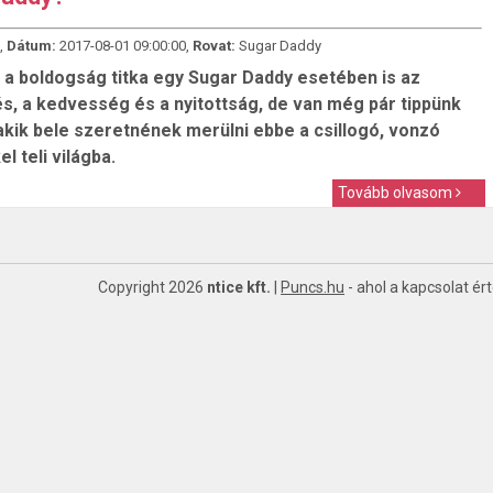
,
Dátum:
2017-08-01 09:00:00,
Rovat:
Sugar Daddy
s a boldogság titka egy Sugar Daddy esetében is az
és, a kedvesség és a nyitottság, de van még pár tippünk
akik bele szeretnének merülni ebbe a csillogó, vonzó
 teli világba.
Tovább olvasom
Copyright 2026
ntice kft.
|
Puncs.hu
- ahol a kapcsolat ér