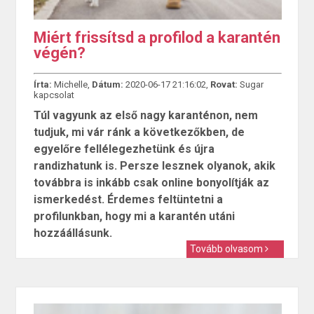
Miért frissítsd a profilod a karantén
végén?
Írta:
Michelle,
Dátum:
2020-06-17 21:16:02,
Rovat:
Sugar
kapcsolat
Túl vagyunk az első nagy karanténon, nem
tudjuk, mi vár ránk a következőkben, de
egyelőre fellélegezhetünk és újra
randizhatunk is. Persze lesznek olyanok, akik
továbbra is inkább csak online bonyolítják az
ismerkedést. Érdemes feltüntetni a
profilunkban, hogy mi a karantén utáni
hozzáállásunk.
Tovább olvasom