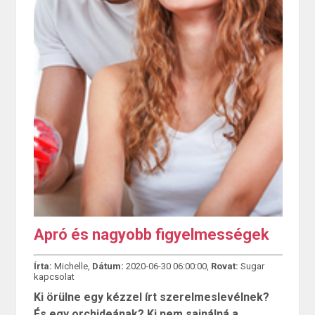
Apró és nagyobb figyelmességek
Írta:
Michelle,
Dátum:
2020-06-30 06:00:00,
Rovat:
Sugar
kapcsolat
Ki örülne egy kézzel írt szerelmeslevélnek?
És egy orchideának? Ki nem sajnálná a