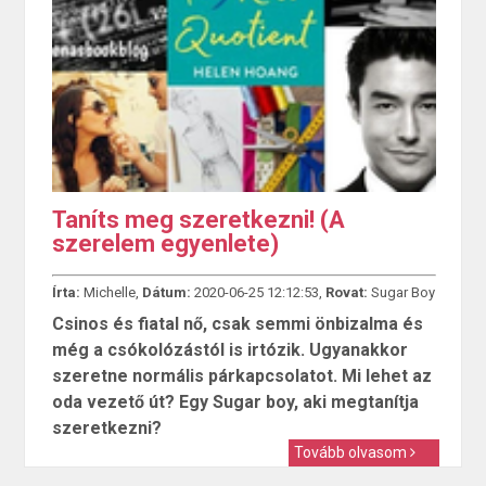
Taníts meg szeretkezni! (A
szerelem egyenlete)
Írta:
Michelle,
Dátum:
2020-06-25 12:12:53,
Rovat:
Sugar Boy
Csinos és fiatal nő, csak semmi önbizalma és
még a csókolózástól is irtózik. Ugyanakkor
szeretne normális párkapcsolatot. Mi lehet az
oda vezető út? Egy Sugar boy, aki megtanítja
szeretkezni?
Tovább olvasom