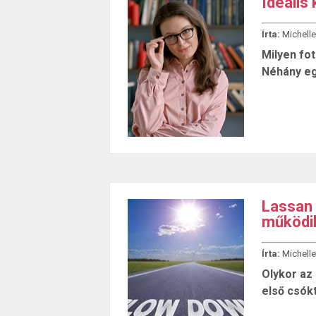
Ideális
Írta:
Michelle
Milyen fo
Néhány eg
Lassan 
működik
Írta:
Michelle
Olykor az 
első csók