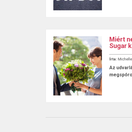
Miért n
Sugar 
Írta:
Michelle
Az udvarl
megspórol