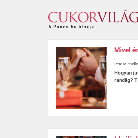
A Puncs.hu blogja
Mivel é
Írta:
Michelle
Hogyan jus
randiig? 