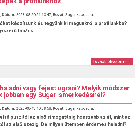
 képek a profilunkhoz
,
Dátum:
2023-08-20 21:10:47,
Rovat:
Sugar kapcsolat
tókat készítsünk és tegyünk ki magunkról a profilunkba?
yszerű tanács.
Tovább olvasom
haladni vagy fejest ugrani? Melyik módszer
 jobban egy Sugar ismerkedésnél?
,
Dátum:
2023-08-13 10:39:58,
Rovat:
Sugar kapcsolat
első puszitól az első simogatásig hosszabb az út, mint az
tól az első szexig. De milyen ütemben érdemes haladni?