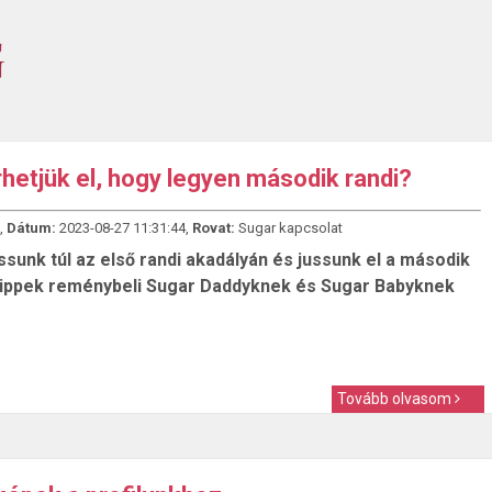
rhetjük el, hogy legyen második randi?
,
Dátum:
2023-08-27 11:31:44,
Rovat:
Sugar kapcsolat
sunk túl az első randi akadályán és jussunk el a második
Tippek reménybeli Sugar Daddyknek és Sugar Babyknek
Tovább olvasom