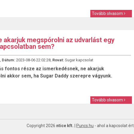
Tovább olvasom
e akarjuk megspórolni az udvarlást egy
kapcsolatban sem?
,
Dátum:
2023-08-06 22:02:28,
Rovat:
Sugar kapcsolat
ás fontos része az ismerkedésnek, ne akarjuk
ni akkor sem, ha Sugar Daddy szerepre vágyunk.
Tovább olvasom
Copyright 2026
ntice kft.
|
Puncs.hu
- ahol a kapcsolat ér