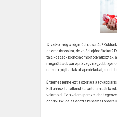
Divat-e
még a régimódi udvarlás? Küldünk
és emoticonokat, de valódi ajándékokat? É
találkozások igencsak megfogyatkoztak, a
megnőtt, sok pár apró vagy nagyobb ajánd
nem is nyújthattak át ajándékokat, rendelhe
Érdemes lenne ezt a szokást a továbbiakban
kell ahhoz feltétlenül karantén miatti táv
valamivel. Ez a valami persze lehet egésze
gondolunk, de az adott személy számára kü