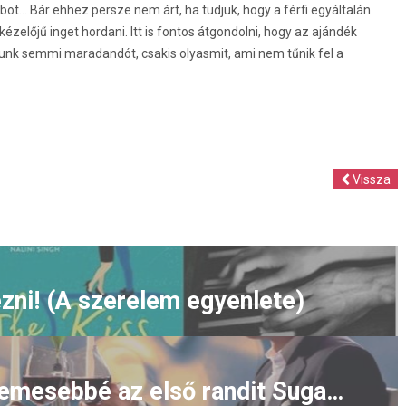
.. Bár ehhez persze nem árt, ha tudjuk, hogy a férfi egyáltalán
zelőjű inget hordani. Itt is fontos átgondolni, hogy az ajándék
junk semmi maradandót, csakis olyasmit, ami nem tűnik fel a
Vissza
zni! (A szerelem egyenlete)
Hogyan teheted kellemesebbé az első randit Sugar Daddyként?