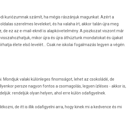
lódi kuriózumnak számít, ha mégis rászánjuk magunkat. Azért a
ldalas szerelmes leveleket, és ha valaha írt, akkor talán újra meg
az, de ez az e-mail-eknél is alapkövetelmény. A piszkozat viszont már
s visszahozhatjuk, mikor újra és újra áthúztunk mondatokat és újakat
írhatja élete első levelét... Csak ne iskolai fogalmazás legyen a végén.
ni. Mondjuk valaki különleges finomságot, lehet az csokoládé, de
Ilyenkor persze nagyon fontos a csomagolás, legyen ízléses - akkor is,
ljük: rendeljük olyan helyen, ahol erre külön odafigyelnek.
kozni, de itt is illik odafigyelni arra, hogy kinek mi a kedvence és mi