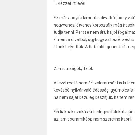
1. Kézzel írt levél
Ez már annyira kiment a divatból, hogy va
negyvenes, ötvenes korosztály még írt sok o
tudja tenni. Persze nem árt, ha jól fogalm
kiment a divatból, úgyhogy azt az érzést i
írtunk helyettük. A fiatalabb generáció meg
2. Finomságok, italok
A levél mellé nem árt valami mást is külde
kevésbé nyilvánvaló édesség, gyümölcs is. 
ha nem saját kezűleg készítjük, hanem rende
Férfiaknak szokás különleges italokat ajándé
az, amit semmiképp nem szeretne kapni.