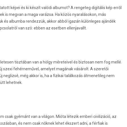
tt képei és ki készít valódi albumot? A rengeteg digitális kép erről
nek is megvan a maga varázsa. Ha közös nyaralásokon, más
uk és albumba rendezzük, akkor abból igazán különleges ajándék
apcsolatról van szó: ebben az esetben ellenjavallt.
életesen tisztában van a hölgy méreteivel és biztosan nem fog mellé.
 új szexi fehérneművel, amelyet magának vásárolt. A szeretői
j neglizsé, még akkor is, ha a fizikai találkozás átmenetileg nem
ütt lehetnek.
m csak gyémánt van a világon. Mióta létezik emberi civilizáció, az
ozásban, és nem csak nőknek lehet ékszert adni, a férfiak is