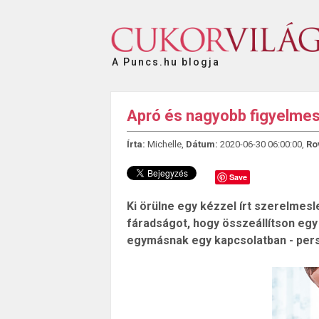
A Puncs.hu blogja
Apró és nagyobb figyelme
Írta:
Michelle,
Dátum:
2020-06-30 06:00:00,
Ro
Save
Ki örülne egy kézzel írt szerelmes
fáradságot, hogy összeállítson eg
egymásnak egy kapcsolatban - pers