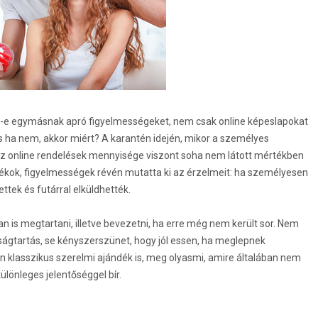
-e egymásnak apró figyelmességeket, nem csak online képeslapokat
s ha nem, akkor miért? A karantén idején, mikor a személyes
z online rendelések mennyisége viszont soha nem látott mértékben
ékok, figyelmességek révén mutatta ki az érzelmeit: ha személyesen
ttek és futárral elküldhették.
 is megtartani, illetve bevezetni, ha erre még nem került sor. Nem
olságtartás, se kényszerszünet, hogy jól essen, ha meglepnek
n klasszikus szerelmi ajándék is, meg olyasmi, amire általában nem
lönleges jelentőséggel bír.