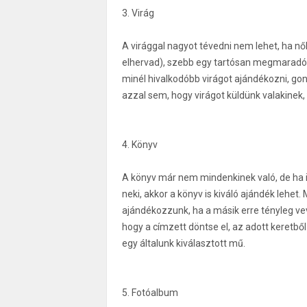
3. Virág
A virággal nagyot tévedni nem lehet, ha nők
elhervad), szebb egy tartósan megmaradó 
minél hivalkodóbb virágot ajándékozni, gondo
azzal sem, hogy virágot küldünk valakinek, a
4. Könyv
A könyv már nem mindenkinek való, de ha i
neki, akkor a könyv is kiváló ajándék lehe
ajándékozzunk, ha a másik erre tényleg vev
hogy a címzett döntse el, az adott keretb
egy általunk kiválasztott mű.
5. Fotóalbum