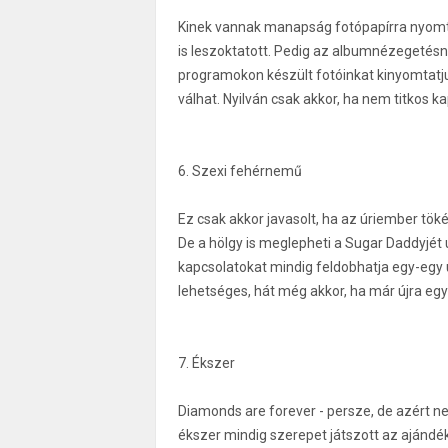
Kinek vannak manapság fotópapírra nyomtato
is leszoktatott. Pedig az albumnézegetés
programokon készült fotóinkat kinyomtatj
válhat. Nyilván csak akkor, ha nem titkos k
6. Szexi fehérnemű
Ez csak akkor javasolt, ha az úriember tök
De a hölgy is meglepheti a Sugar Daddyjét
kapcsolatokat mindig feldobhatja egy-egy ú
lehetséges, hát még akkor, ha már újra egy
7. Ékszer
Diamonds are forever - persze, de azért ne
ékszer mindig szerepet játszott az ajándék