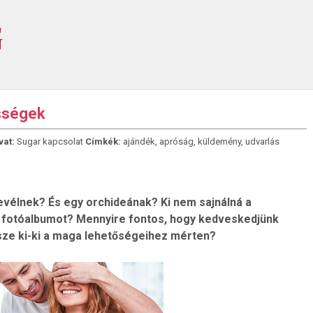
sségek
vat:
Sugar kapcsolat
Címkék:
ajándék
,
apróság
,
küldemény
,
udvarlás
levélnek? És egy orchideának? Ki nem sajnálná a
y fotóalbumot? Mennyire fontos, hogy kedveskedjünk
ze ki-ki a maga lehetőségeihez mérten?