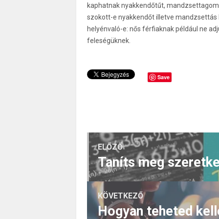
kaphatnak nyakkendőtűt, mandzsettagombot.
szokott-e nyakkendőt illetve mandzsettás ké
helyénvaló-e: nős férfiaknak például ne ad
feleségüknek.
Save
ELŐZŐ
Taníts meg szeretke
KÖVETKEZŐ