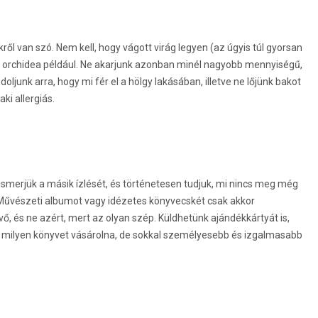
ről van szó. Nem kell, hogy vágott virág legyen (az úgyis túl gyorsan
orchidea például. Ne akarjunk azonban minél nagyobb mennyiségű,
ljunk arra, hogy mi fér el a hölgy lakásában, illetve ne lőjünk bakot
ki allergiás.
smerjük a másik ízlését, és történetesen tudjuk, mi nincs meg még
t. Művészeti albumot vagy idézetes könyvecskét csak akkor
ő, és ne azért, mert az olyan szép. Küldhetünk ajándékkártyát is,
ől milyen könyvet vásárolna, de sokkal személyesebb és izgalmasabb