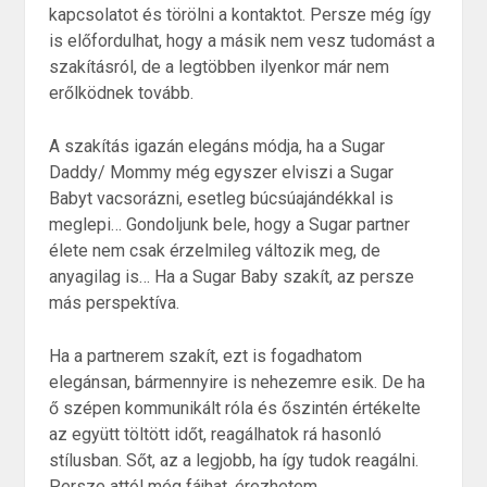
kapcsolatot és törölni a kontaktot. Persze még így
is előfordulhat, hogy a másik nem vesz tudomást a
szakításról, de a legtöbben ilyenkor már nem
erőlködnek tovább.
A szakítás igazán elegáns módja, ha a Sugar
Daddy/ Mommy még egyszer elviszi a Sugar
Babyt vacsorázni, esetleg búcsúajándékkal is
meglepi… Gondoljunk bele, hogy a Sugar partner
élete nem csak érzelmileg változik meg, de
anyagilag is… Ha a Sugar Baby szakít, az persze
más perspektíva.
Ha a partnerem szakít, ezt is fogadhatom
elegánsan, bármennyire is nehezemre esik. De ha
ő szépen kommunikált róla és őszintén értékelte
az együtt töltött időt, reagálhatok rá hasonló
stílusban. Sőt, az a legjobb, ha így tudok reagálni.
Persze attól még fájhat, érezhetem