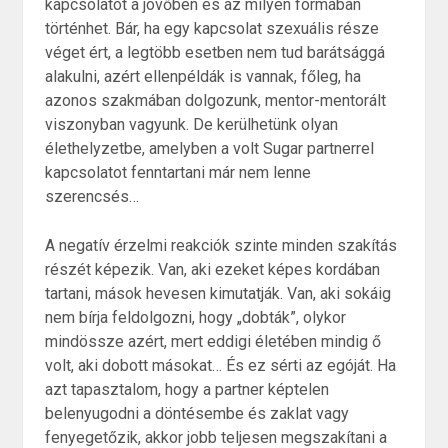
kapcsolatot a jövőben és az milyen formában
történhet. Bár, ha egy kapcsolat szexuális része
véget ért, a legtöbb esetben nem tud barátsággá
alakulni, azért ellenpéldák is vannak, főleg, ha
azonos szakmában dolgozunk, mentor-mentorált
viszonyban vagyunk. De kerülhetünk olyan
élethelyzetbe, amelyben a volt Sugar partnerrel
kapcsolatot fenntartani már nem lenne
szerencsés…
A negatív érzelmi reakciók szinte minden szakítás
részét képezik. Van, aki ezeket képes kordában
tartani, mások hevesen kimutatják. Van, aki sokáig
nem bírja feldolgozni, hogy „dobták”, olykor
mindössze azért, mert eddigi életében mindig ő
volt, aki dobott másokat… És ez sérti az egóját. Ha
azt tapasztalom, hogy a partner képtelen
belenyugodni a döntésembe és zaklat vagy
fenyegetőzik, akkor jobb teljesen megszakítani a