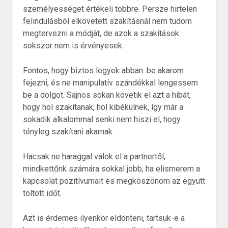
személyességet értékeli többre. Persze hirtelen
felindulásból elkövetett szakításnál nem tudom
megtervezni a módját, de azok a szakítások
sokszor nem is érvényesek.
Fontos, hogy biztos legyek abban: be akarom
fejezni, és ne manipulatív szándékkal lengessem
be a dolgot. Sajnos sokan követik el azt a hibát,
hogy hol szakítanak, hol kibékülnek, így már a
sokadik alkalommal senki nem hiszi el, hogy
tényleg szakítani akarnak.
Hacsak ne haraggal válok el a partnertől,
mindkettőnk számára sokkal jobb, ha elismerem a
kapcsolat pozitívumait és megköszönöm az együtt
töltött időt.
Azt is érdemes ilyenkor eldönteni, tartsuk-e a