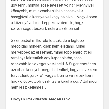
úgy tenni, mintha sose létezett volna? Mennyivel
könnyebb, mint szembesülni a bánatával, a
haragjával, a könnyeivel vagy átkaival… Vagy éppen
a közönyével: mert éppen az derül ki, hogy
szívességet teszünk neki a szakítással…
Szakításból millióféle létezik, de a legtöbb
megoldás minden, csak nem elegáns. Minél
mélyebbek az érzelmek, minél több energiát és
reményt fektettünk egy kapcsolatba, annál
rosszabb lesz véget vetni neki. A Sugar esetében
azonban könnyebbséget jelenthet, hogy eleve nem
terveztünk „örökre”, vagyis benne van a pakliban,
hogy előbb-utóbb szakításra kerül a sor. Attól még
nem lesz kellemes…
Hogyan szakíthatok elegánsan?