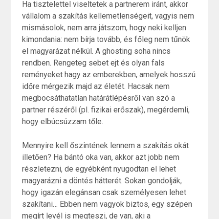
Ha tisztelettel viseltetek a partnerem iránt, akkor
vállalom a szakítás kellemetlenségeit, vagyis nem
mismásolok, nem arra játszom, hogy neki kelljen
kimondania: nem bírja tovább, és főleg nem tűnök
el magyarázat nélkül. A ghosting soha nincs
rendben. Rengeteg sebet ejt és olyan fals
reményeket hagy az emberekben, amelyek hosszú
időre mérgezik majd az életét. Hacsak nem
megbocsáthatatlan határátlépésről van szó a
partner részéről (pl. fizikai erőszak), megérdemli,
hogy elbúcsúzzam tőle.
Mennyire kell őszintének lennem a szakítás okát
illetően? Ha bántó oka van, akkor azt jobb nem
részletezni, de egyébként nyugodtan el lehet
magyarázni a döntés hátterét. Sokan gondolják,
hogy igazán elegánsan csak személyesen lehet
szakítani… Ebben nem vagyok biztos, egy szépen
megírt levél is megteszi, de van, aki a