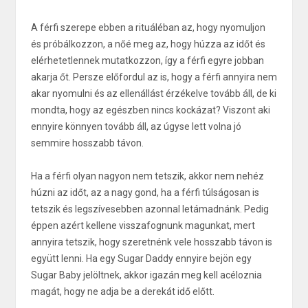
A férfi szerepe ebben a rituáléban az, hogy nyomuljon
és próbálkozzon, a nőé meg az, hogy húzza az időt és
elérhetetlennek mutatkozzon, így a férfi egyre jobban
akarja őt. Persze előfordul az is, hogy a férfi annyira nem
akar nyomulni és az ellenállást érzékelve tovább áll, de ki
mondta, hogy az egészben nincs kockázat? Viszont aki
ennyire könnyen tovább áll, az úgyse lett volna jó
semmire hosszabb távon.
Ha a férfi olyan nagyon nem tetszik, akkor nem nehéz
húzni az időt, az a nagy gond, ha a férfi túlságosan is
tetszik és legszívesebben azonnal letámadnánk. Pedig
éppen azért kellene visszafognunk magunkat, mert
annyira tetszik, hogy szeretnénk vele hosszabb távon is
együtt lenni. Ha egy Sugar Daddy ennyire bejön egy
Sugar Baby jelöltnek, akkor igazán meg kell acéloznia
magát, hogy ne adja be a derekát idő előtt.