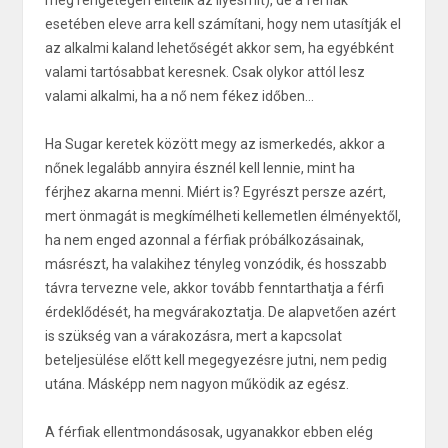
még rengetegen elítélik az ilyesmit), de a férfiak
esetében eleve arra kell számítani, hogy nem utasítják el
az alkalmi kaland lehetőségét akkor sem, ha egyébként
valami tartósabbat keresnek. Csak olykor attól lesz
valami alkalmi, ha a nő nem fékez időben...
Ha Sugar keretek között megy az ismerkedés, akkor a
nőnek legalább annyira észnél kell lennie, mint ha
férjhez akarna menni. Miért is? Egyrészt persze azért,
mert önmagát is megkímélheti kellemetlen élményektől,
ha nem enged azonnal a férfiak próbálkozásainak,
másrészt, ha valakihez tényleg vonzódik, és hosszabb
távra tervezne vele, akkor tovább fenntarthatja a férfi
érdeklődését, ha megvárakoztatja. De alapvetően azért
is szükség van a várakozásra, mert a kapcsolat
beteljesülése előtt kell megegyezésre jutni, nem pedig
utána. Másképp nem nagyon működik az egész.
A férfiak ellentmondásosak, ugyanakkor ebben elég