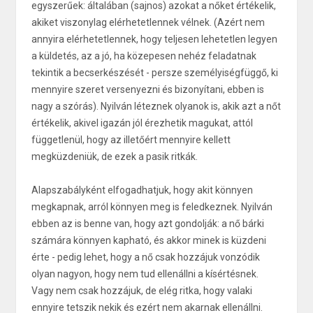
egyszerűek: általában (sajnos) azokat a nőket értékelik,
akiket viszonylag elérhetetlennek vélnek. (Azért nem
annyira elérhetetlennek, hogy teljesen lehetetlen legyen
a küldetés, az a jó, ha közepesen nehéz feladatnak
tekintik a becserkészését - persze személyiségfüggő, ki
mennyire szeret versenyezni és bizonyítani, ebben is
nagy a szórás). Nyilván léteznek olyanok is, akik azt a nőt
értékelik, akivel igazán jól érezhetik magukat, attól
függetlenül, hogy az illetőért mennyire kellett
megküzdeniük, de ezek a pasik ritkák.
Alapszabályként elfogadhatjuk, hogy akit könnyen
megkapnak, arról könnyen meg is feledkeznek. Nyilván
ebben az is benne van, hogy azt gondolják: a nő bárki
számára könnyen kapható, és akkor minek is küzdeni
érte - pedig lehet, hogy a nő csak hozzájuk vonzódik
olyan nagyon, hogy nem tud ellenállni a kísértésnek.
Vagy nem csak hozzájuk, de elég ritka, hogy valaki
ennyire tetszik nekik és ezért nem akarnak ellenállni.