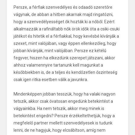
Persze, a férfiak szenvedélyes és odaadó szeretőre
vágynak, de abban a hitben akarnak majd ringatózni,
hogy a szenvedélyességet ők hozták ki a nőből. Ezért
alkalmazzák a rafináltabb nők örök idők óta a csiki-csuki
játékot és hitetik el a férfiakkal, hogy kevésbé kívánják a
szexet, mint valójában, vagy éppen ellenkezőleg, hogy
jobban kívánják, mint valójában. Persze ez kétélű
fegyver, hiszen ha elkezdünk szerepet játszani, akkor
ahhoz valamennyire tartanunk kell magunkat a
későbbiekben is, de a teljes és kendőzetlen őszinteség
csak igen ritka esetben válik a javunkra.
Mindenképpen jobban tesszük, hogy ha valaki nagyon
tetszik, akkor csak óvatosan engedünk betekintést a
vágyainkba. Ha nem tetszik, akkor meg minek is
betekintést engedni? Persze érzékeltethetjük, hogy a
megfelelő partner mellett szenvedélyesek is tudunk
lenni, de ne hagyjuk, hogy elcsábítson, amíg nem