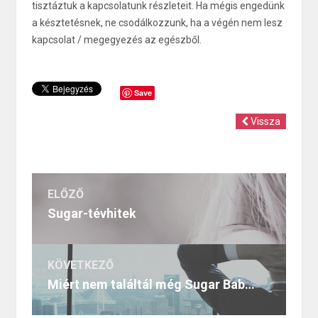
tisztáztuk a kapcsolatunk részleteit. Ha mégis engedünk
a késztetésnek, ne csodálkozzunk, ha a végén nem lesz
kapcsolat / megegyezés az egészből.
Save
Vissza
ELŐZŐ
Sugar-tévhitek
KÖVETKEZŐ
Miért nem találtál még Sugar Babyt?