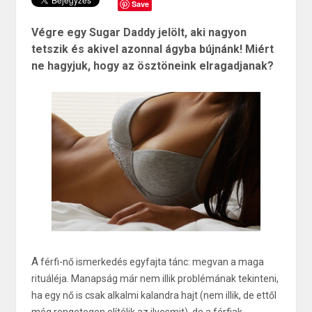
Save
Végre egy Sugar Daddy jelölt, aki nagyon
tetszik és akivel azonnal ágyba bújnánk! Miért
ne hagyjuk, hogy az ösztöneink elragadjanak?
A
férfi-nő ismerkedés egyfajta tánc: megvan a maga
rituáléja. Manapság már nem illik problémának tekinteni,
ha egy nő is csak alkalmi kalandra hajt (nem illik, de ettől