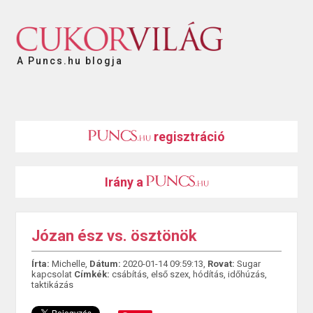
A Puncs.hu blogja
regisztráció
Irány a
Józan ész vs. ösztönök
Írta:
Michelle,
Dátum:
2020-01-14 09:59:13,
Rovat:
Sugar
kapcsolat
Címkék:
csábítás
,
első szex
,
hódítás
,
időhúzás
,
taktikázás