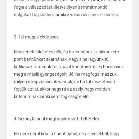
fogja a válaszadást, illetve olyan semmitmondó
dolgokat fog küldeni, amikre válaszolni sem érdemes.
3. Túl magas elvárások
Nincsenek tökéletes nők, és ha lennének is, akkor sem
pont bennünket akarnának. Vagyis ne legyünk túl
kritikusak. Ismerjük fel a saját korlátainkat, és bocsássuk
meg a másik gyengeségeit. Jó, ha megfogalmazzuk,
milyen elképzeléseink vannak, de ha túl részletesen
fejtjük ezt ki, akkor nagy rá az esély, hogy minden
kritériumnak senki sem fog megfelelni.
4. Bizonytalanul megfogalmazott feltételek
Ha nem derül ki se az adatlapból, de a levelekből, hogy