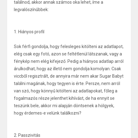
találnod, akkor annak számos oka lehet, íme a
legvalószínűbbek:
1. Hiányos profil
Sok férfi gondolja, hogy felesleges kitölteni az adatlapot,
elég csak egy fotó, azon se feltétlenül látszanak, vagy a
fénykép nem elég kifejező. Pedig a hiányos adatlap arról
árulkodhat, hogy az illető nem gondolja komolyan. Csak
viccből regisztrált, de annyira már nem akar Sugar Babyt
találni magának, hogy tegyen is érte. Persze, nem arról
van szó, hogy könnyű kitölteni az adatlapokat, főleg a
fogalmazós része jelenthet kihívást, de ha ennyit se
teszünk bele, akkor mi alapján döntsenek a hölgyek,
hogy érdemes-e velünk találkozni?
2. Passzivitás