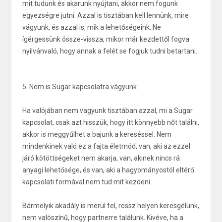
mit tudunk és akarunk nyújtani, akkor nem fogunk
egyezségre jutni. Azzal is tisztában kell lennünk, mire
vágyunk, és azzal is, mik a lehetőségeink. Ne
ígérgessünk össze-vissza, mikor már kezdettől fogva
nyilvánvaló, hogy annak a felét se fogjuk tudni betartani.
5. Nem is Sugar kapcsolatra vágyunk
Ha valójában nem vagyunk tisztában azzal, mi a Sugar
kapcsolat, csak azt hisszük, hogy itt könnyebb nőt találni,
akkor is meggyűlhet a bajunk a kereséssel. Nem
mindenkinek való ez a fajta életmód, van, aki az ezzel
járó kötöttségeket nem akarja, van, akinek nincs rá
anyagi lehetősége, és van, aki a hagyományostól eltérő
kapcsolati formával nem tud mit kezdeni.
Bármelyik akadály is merül fel, rossz helyen keresgélünk,
nem valószínű, hogy partnerre találunk. Kivéve, ha a