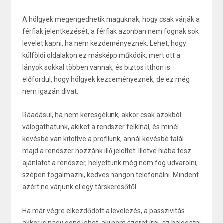
A hölgyek megengedhetik maguknak, hogy csak várják a
férfiak jelentkezését, a férfiak azonban nem fognak sok
levelet kapni, ha nem kezdeményeznek. Lehet, hogy
külföldi oldalakon ez másképp működik, mert ott a
lányok sokkal többen vannak, és biztos itthon is
előfordul, hogy hölgyek kezdeményeznek, de ez még
nem igazán divat.
Ráadásul, ha nem keresgélünk, akkor csak azokból
válogathatunk, akiket a rendszer felkínál, és minél
kevésbé van kitöltve a profilunk, annál kevésbé talál
majd a rendszer hozzánk illő jelöltet. Illetve hiába tesz
ajánlatot a rendszer, helyettünk még nem fog udvarolni,
szépen fogalmazni, kedves hangon telefonálni. Mindent
azért ne várjunk el egy társkeresőtől.
Ha már végre elkezdődött a levelezés, a passzivitás
akkor is nagy gond lehet: aki nem szeret írni, az halogatni