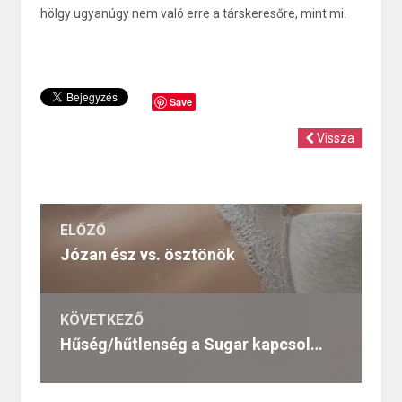
hölgy ugyanúgy nem való erre a társkeresőre, mint mi.
Save
Vissza
ELŐZŐ
Józan ész vs. ösztönök
KÖVETKEZŐ
Hűség/hűtlenség a Sugar kapcsolatokban