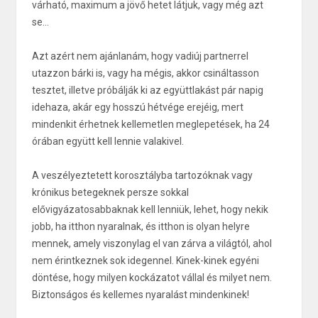
várható, maximum a jövő hetet látjuk, vagy még azt
se...
Azt azért nem ajánlanám, hogy vadiúj partnerrel
utazzon bárki is, vagy ha mégis, akkor csináltasson
tesztet, illetve próbálják ki az együttlakást pár napig
idehaza, akár egy hosszú hétvége erejéig, mert
mindenkit érhetnek kellemetlen meglepetések, ha 24
órában együtt kell lennie valakivel.
A veszélyeztetett korosztályba tartozóknak vagy
krónikus betegeknek persze sokkal
elővigyázatosabbaknak kell lenniük, lehet, hogy nekik
jobb, ha itthon nyaralnak, és itthon is olyan helyre
mennek, amely viszonylag el van zárva a világtól, ahol
nem érintkeznek sok idegennel. Kinek-kinek egyéni
döntése, hogy milyen kockázatot vállal és milyet nem.
Biztonságos és kellemes nyaralást mindenkinek!