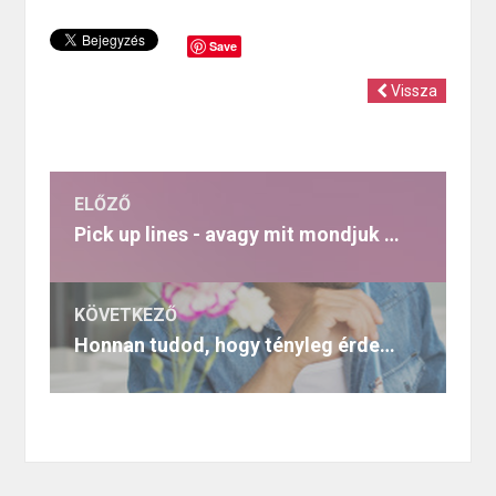
Save
Vissza
ELŐZŐ
Pick up lines - avagy mit mondjuk először egy nőnek vagy férfinak?
KÖVETKEZŐ
Honnan tudod, hogy tényleg érdekled-e a partneredet?