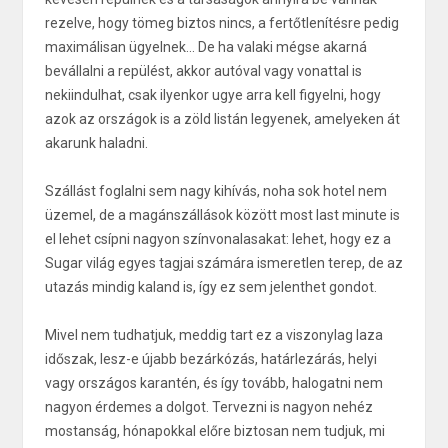
rezelve, hogy tömeg biztos nincs, a fertőtlenítésre pedig
maximálisan ügyelnek... De ha valaki mégse akarná
bevállalni a repülést, akkor autóval vagy vonattal is
nekiindulhat, csak ilyenkor ugye arra kell figyelni, hogy
azok az országok is a zöld listán legyenek, amelyeken át
akarunk haladni.
Szállást foglalni sem nagy kihívás, noha sok hotel nem
üzemel, de a magánszállások között most last minute is
el lehet csípni nagyon színvonalasakat: lehet, hogy ez a
Sugar világ egyes tagjai számára ismeretlen terep, de az
utazás mindig kaland is, így ez sem jelenthet gondot.
Mivel nem tudhatjuk, meddig tart ez a viszonylag laza
időszak, lesz-e újabb bezárkózás, határlezárás, helyi
vagy országos karantén, és így tovább, halogatni nem
nagyon érdemes a dolgot. Tervezni is nagyon nehéz
mostanság, hónapokkal előre biztosan nem tudjuk, mi