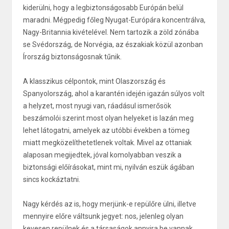
kiderülni, hogy a legbiztonságosabb Európán belül
maradni. Mégpedig főleg Nyugat-Európára koncentrálva,
Nagy-Britannia kivételével. Nem tartozik a zöld zónába
se Svédország, de Norvégia, az északiak közül azonban
Írország biztonságosnak tűnik.
A klasszikus célpontok, mint Olaszország és
Spanyolország, ahol a karantén idején igazán súlyos volt
a helyzet, most nyugi van, ráadásul ismerősök
beszámolói szerint most olyan helyeket is lazán meg
lehet látogatni, amelyek az utóbbi években a tömeg
miatt megközelíthetetlenek voltak. Mivel az ottaniak
alaposan megijedtek, jóval komolyabban veszik a
biztonsági előírásokat, mint mi, nyilván eszük ágában
sincs kockáztatni.
Nagy kérdés az is, hogy merjünk-e repülőre ülni, illetve
mennyire előre váltsunk jegyet: nos, jelenleg olyan
kevesen repülnek és a társaságok annyira be vannak