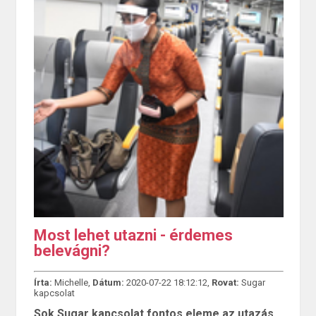
Most lehet utazni - érdemes
belevágni?
Írta:
Michelle,
Dátum:
2020-07-22 18:12:12,
Rovat:
Sugar
kapcsolat
Sok Sugar kapcsolat fontos eleme az utazás,