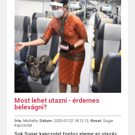
Most lehet utazni - érdemes
belevágni?
Írta:
Michelle,
Dátum:
2020-07-22 18:12:12,
Rovat:
Sugar
kapcsolat
Sok Sugar kapcsolat fontos eleme az utazás,