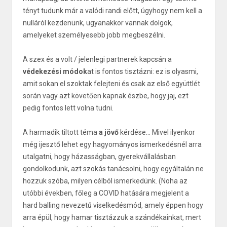
tényt tudunk már a valódi randi előtt, úgyhogy nem kell a
nulláról kezdenünk, ugyanakkor vannak dolgok,
amelyeket személyesebb jobb megbeszélni.
A szex és a volt / jelenlegi partnerek kapcsán a
védekezési módok
at is fontos tisztázni: ez is olyasmi,
amit sokan el szoktak felejteni és csak az első együttlét
során vagy azt követően kapnak észbe, hogy jaj, ezt
pedig fontos lett volna tudni.
A harmadik tiltott téma
a jövő
kérdése... Mivel ilyenkor
még ijesztő lehet egy hagyományos ismerkedésnél arra
utalgatni, hogy házasságban, gyerekvállalásban
gondolkodunk, azt szokás tanácsolni, hogy egyáltalán ne
hozzuk szóba, milyen célból ismerkedünk. (Noha az
utóbbi években, főleg a COVID hatására megjelent a
hard balling nevezetű viselkedésmód, amely éppen hogy
arra épül, hogy hamar tisztázzuk a szándékainkat, mert