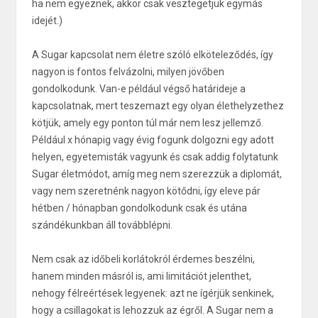
ha nem egyeznek, akkor csak vesztegetjük egymás
idejét.)
A Sugar kapcsolat nem életre szóló elköteleződés, így
nagyon is fontos felvázolni, milyen jövőben
gondolkodunk. Van-e például végső határideje a
kapcsolatnak, mert teszemazt egy olyan élethelyzethez
kötjük, amely egy ponton túl már nem lesz jellemző.
Például x hónapig vagy évig fogunk dolgozni egy adott
helyen, egyetemisták vagyunk és csak addig folytatunk
Sugar életmódot, amíg meg nem szerezzük a diplomát,
vagy nem szeretnénk nagyon kötődni, így eleve pár
hétben / hónapban gondolkodunk csak és utána
szándékunkban áll továbblépni.
Nem csak az időbeli korlátokról érdemes beszélni,
hanem minden másról is, ami limitációt jelenthet,
nehogy félreértések legyenek: azt ne ígérjük senkinek,
hogy a csillagokat is lehozzuk az égről. A Sugar nem a