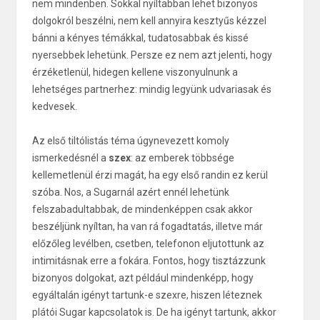
nem mindenben. Sokkal nyíltabban lehet bizonyos
dolgokról beszélni, nem kell annyira kesztyűs kézzel
bánni a kényes témákkal, tudatosabbak és kissé
nyersebbek lehetünk. Persze ez nem azt jelenti, hogy
érzéketlenül, hidegen kellene viszonyulnunk a
lehetséges partnerhez: mindig legyünk udvariasak és
kedvesek.
Az első tiltólistás téma úgynevezett komoly
ismerkedésnél a
szex
: az emberek többsége
kellemetlenül érzi magát, ha egy első randin ez kerül
szóba. Nos, a Sugarnál azért ennél lehetünk
felszabadultabbak, de mindenképpen csak akkor
beszéljünk nyíltan, ha van rá fogadtatás, illetve már
előzőleg levélben, csetben, telefonon eljutottunk az
intimitásnak erre a fokára. Fontos, hogy tisztázzunk
bizonyos dolgokat, azt például mindenképp, hogy
egyáltalán igényt tartunk-e szexre, hiszen léteznek
plátói Sugar kapcsolatok is. De ha igényt tartunk, akkor