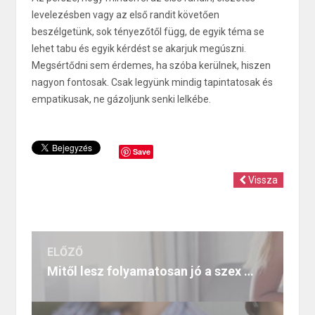
levelezésben vagy az első randit követően
beszélgetünk, sok tényezőtől függ, de egyik téma se
lehet tabu és egyik kérdést se akarjuk megúszni.
Megsértődni sem érdemes, ha szóba kerülnek, hiszen
nagyon fontosak. Csak legyünk mindig tapintatosak és
empatikusak, ne gázoljunk senki lelkébe.
Save
Vissza
ELŐZŐ
Mitől lesz folyamatosan jó a szex Sugar kapcsolatunkban?