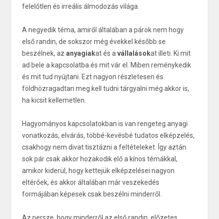
felelőtlen és irreális álmodozás világa.
A negyedik téma, amiről általában a párok nem hogy
első randin, de sokszor még évekkel később se
beszélnek, az
anyagiak
at és a
vállalások
at illeti. Ki mit
ad bele a kapcsolatba és mit vár el. Miben reménykedik
és mit tud nyújtani. Ezt nagyon részletesen és
földhözragadtan meg kell tudni tárgyalni még akkor is,
ha kicsit kellemetlen.
Hagyományos kapcsolatokban is van rengeteg anyagi
vonatkozás, elvárás, többé-kevésbé tudatos elképzelés,
csakhogy nem divat tisztázni a feltételeket. Így aztán
sok pár csak akkor hozakodik elő a kínos témákkal,
amikor kiderül, hogy kettejük elképzelései nagyon
eltérőek, és akkor általában már veszekedés
formájában képesek csak beszélni minderről.
Az persze, hogy minderről az első randin, előzetes