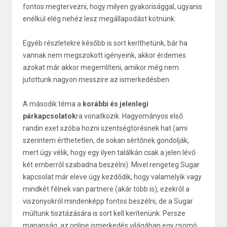
fontos megtervezni, hogy milyen gyakorisággal, ugyanis
enélkül elég nehéz lesz megállapodást kötnünk.
Egyéb részletekre később is sort keríthetünk, bár ha
vannak nem megszokott igényeink, akkor érdemes
azokat már akkor megemlíteni, amikor még nem
jutottunk nagyon messzire az ismerkedésben.
A második téma a
korábbi és jelenlegi
párkapcsolatok
ra vonatkozik. Hagyományos első
randin exet szóba hozni szentségtörésnek hat (ami
szerintem érthetetlen, de sokan sértőnek gondolják,
mert úgy vélik, hogy egy ilyen találkán csak a jelen lévő
két emberről szabadna beszélni). Mivel rengeteg Sugar
kapcsolat már eleve úgy kezdődik, hogy valamelyik vagy
mindkét félnek van partnere (akár több is), ezekről a
viszonyokról mindenképp fontos beszélni, de a Sugar
múltunk tisztázására is sort kell kerítenünk. Persze
manapság, az online ismerkedés világában egy csomó