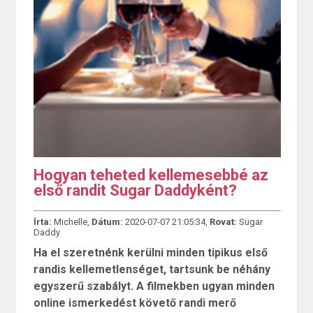
Hogyan teheted kellemesebbé az
első randit Sugar Daddyként?
Írta:
Michelle,
Dátum:
2020-07-07 21:05:34,
Rovat:
Sugar
Daddy
Ha el szeretnénk kerülni minden tipikus első
randis kellemetlenséget, tartsunk be néhány
egyszerű szabályt. A filmekben ugyan minden
online ismerkedést követő randi merő