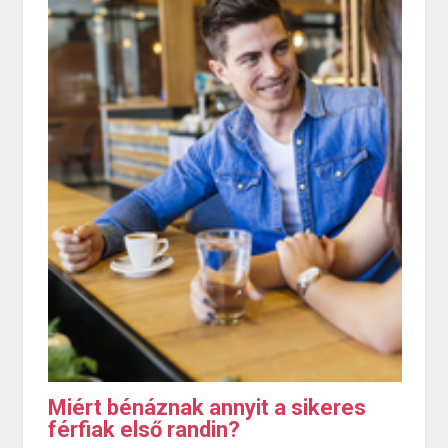
Miért bénáznak annyit a sikeres
férfiak első randin?