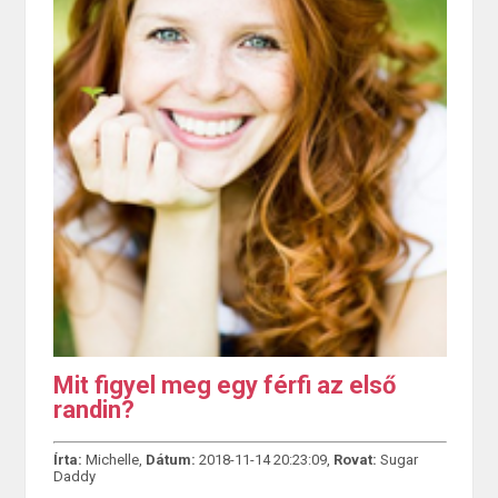
Mit figyel meg egy férfi az első
randin?
Írta:
Michelle,
Dátum:
2018-11-14 20:23:09,
Rovat:
Sugar
Daddy