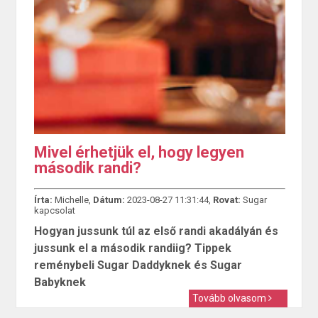
Mivel érhetjük el, hogy legyen
második randi?
Írta:
Michelle,
Dátum:
2023-08-27 11:31:44,
Rovat:
Sugar
kapcsolat
Hogyan jussunk túl az első randi akadályán és
jussunk el a második randiig? Tippek
reménybeli Sugar Daddyknek és Sugar
Babyknek
Tovább olvasom