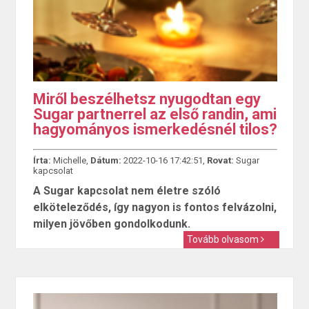
Miről beszélhetsz nyugodtan egy
Sugar partnerrel az első randin, ami
hagyományos ismerkedésnél tilos?
Írta:
Michelle,
Dátum:
2022-10-16 17:42:51,
Rovat:
Sugar
kapcsolat
A Sugar kapcsolat nem életre szóló
elköteleződés, így nagyon is fontos felvázolni,
milyen jövőben gondolkodunk.
Tovább olvasom