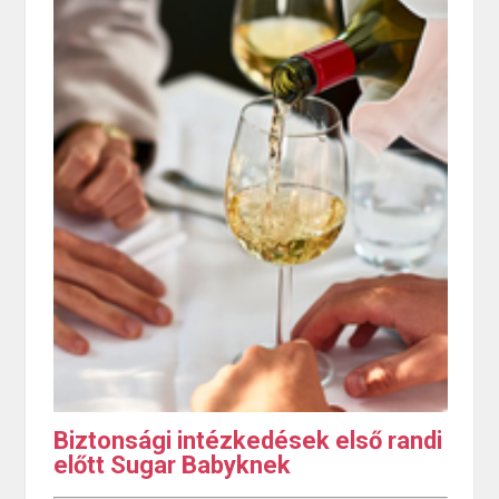
Biztonsági intézkedések első randi
előtt Sugar Babyknek