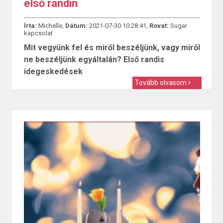
első randin
Írta:
Michelle,
Dátum:
2021-07-30 10:28:41,
Rovat:
Sugar
kapcsolat
Mit vegyünk fel és miről beszéljünk, vagy miről
ne beszéljünk egyáltalán? Első randis
idegeskedések
Tovább olvasom