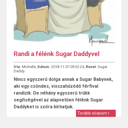
Randi a félénk Sugar Daddyvel
Írta:
Michelle,
Dátum:
2018-11-07 09:32:24,
Rovat:
Sugar
Daddy
Nincs egyszerű dolga annak a Sugar Babynek,
aki egy csöndes, visszahúzódó férfival
randizik. De néhány egyszerű trükk
segítségével az alapvetően félénk Sugar
Daddyket is szóra bírhatjuk.
Tovább olvasom