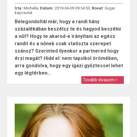
Írta:
Michelle,
Dátum:
2019-04-09 09:54:53,
Rovat:
Sugar
kapcsolat
Belegondoltál már, hogy a randi hány
százalékában beszélsz te és hagyod beszélni
a nőt? Hogy te akarod-e irányítani az egész
randit és a nőnek csak statiszta szerepet
szánsz? Szerinted ilyenkor a partnered hogy
érzi magát? Hidd el: nem tapsikol örömében,
arra gondolva, hogy egy igazi győztessel lehet
egy légtérben...
Tovább olvasom