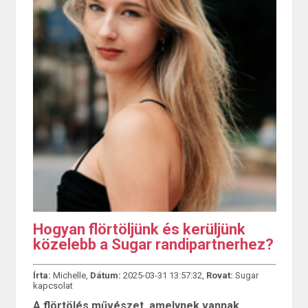
Hogyan flörtöljünk és kerüljünk
közelebb a Sugar randipartnerhez?
Írta:
Michelle,
Dátum:
2025-03-31 13:57:32,
Rovat:
Sugar
kapcsolat
A flörtölés művészet, amelynek vannak