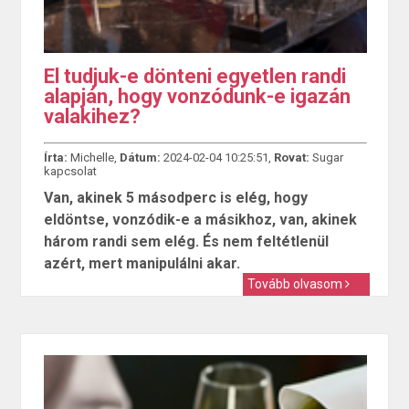
El tudjuk-e dönteni egyetlen randi
alapján, hogy vonzódunk-e igazán
valakihez?
Írta:
Michelle,
Dátum:
2024-02-04 10:25:51,
Rovat:
Sugar
kapcsolat
Van, akinek 5 másodperc is elég, hogy
eldöntse, vonzódik-e a másikhoz, van, akinek
három randi sem elég. És nem feltétlenül
azért, mert manipulálni akar.
Tovább olvasom