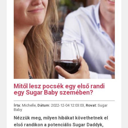
Mitől lesz pocsék egy első randi
egy Sugar Baby szemében?
Írta:
Michelle,
Dátum:
2022-12-04 12:03:03,
Rovat:
Sugar
Baby
Nézzük meg, milyen hibákat követhetnek el
első randikon a potenciális Sugar Daddyk,