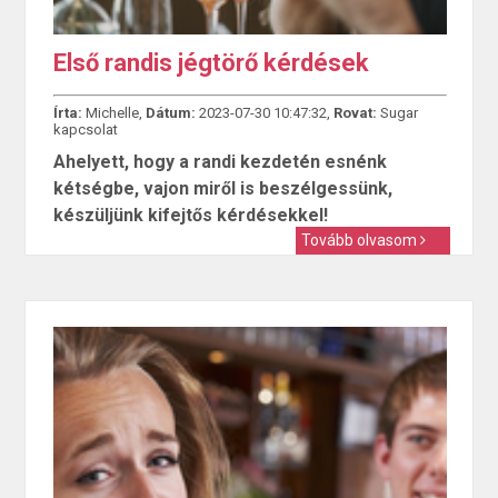
Első randis jégtörő kérdések
Írta:
Michelle,
Dátum:
2023-07-30 10:47:32,
Rovat:
Sugar
kapcsolat
Ahelyett, hogy a randi kezdetén esnénk
kétségbe, vajon miről is beszélgessünk,
készüljünk kifejtős kérdésekkel!
Tovább olvasom