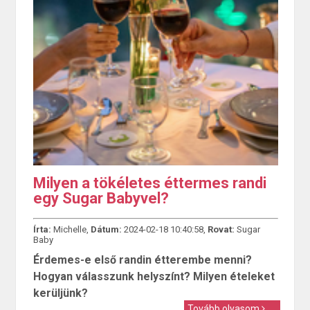
Milyen a tökéletes éttermes randi
egy Sugar Babyvel?
Írta:
Michelle,
Dátum:
2024-02-18 10:40:58,
Rovat:
Sugar
Baby
Érdemes-e első randin étterembe menni?
Hogyan válasszunk helyszínt? Milyen ételeket
kerüljünk?
Tovább olvasom