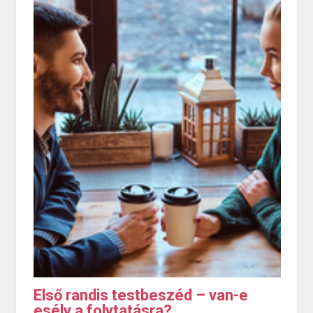
Első randis testbeszéd – van-e
esély a folytatásra?