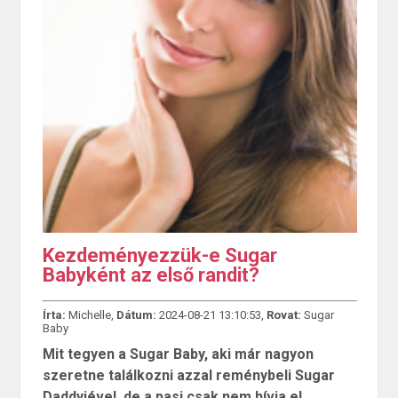
Kezdeményezzük-e Sugar
Babyként az első randit?
Írta:
Michelle,
Dátum:
2024-08-21 13:10:53,
Rovat:
Sugar
Baby
Mit tegyen a Sugar Baby, aki már nagyon
szeretne találkozni azzal reménybeli Sugar
Daddyjével, de a pasi csak nem hívja el