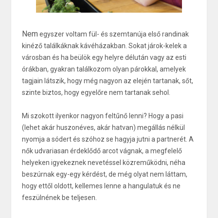
Nem
egyszer voltam fül- és szemtanúja első randinak
kinéző találkáknak kávéházakban. Sokat járok-kelek a
városban és ha beülök egy helyre délután vagy az esti
órákban, gyakran találkozom olyan párokkal, amelyek
tagjain látszik, hogy még nagyon az elején tartanak, sőt,
szinte biztos, hogy egyelőre nem tartanak sehol.
Mi szokott ilyenkor nagyon feltűnő lenni? Hogy a pasi
(lehet akár huszonéves, akár hatvan) megállás nélkül
nyomja a sódert és szóhoz se hagyja jutni a partnerét. A
nők udvariasan érdeklődő arcot vágnak, a megfelelő
helyeken igyekeznek nevetéssel közreműködni, néha
beszúrnak egy-egy kérdést, de még olyat nem láttam,
hogy ettől oldott, kellemes lenne a hangulatuk és ne
feszülnének be teljesen.