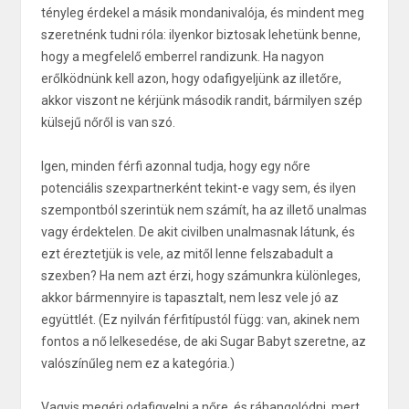
tényleg érdekel a másik mondanivalója, és mindent meg
szeretnénk tudni róla: ilyenkor biztosak lehetünk benne,
hogy a megfelelő emberrel randizunk. Ha nagyon
erőlködnünk kell azon, hogy odafigyeljünk az illetőre,
akkor viszont ne kérjünk második randit, bármilyen szép
külsejű nőről is van szó.
Igen, minden férfi azonnal tudja, hogy egy nőre
potenciális szexpartnerként tekint-e vagy sem, és ilyen
szempontból szerintük nem számít, ha az illető unalmas
vagy érdektelen. De akit civilben unalmasnak látunk, és
ezt éreztetjük is vele, az mitől lenne felszabadult a
szexben? Ha nem azt érzi, hogy számunkra különleges,
akkor bármennyire is tapasztalt, nem lesz vele jó az
együttlét. (Ez nyilván férfitípustól függ: van, akinek nem
fontos a nő lelkesedése, de aki Sugar Babyt szeretne, az
valószínűleg nem ez a kategória.)
Vagyis megéri odafigyelni a nőre, és ráhangolódni, mert