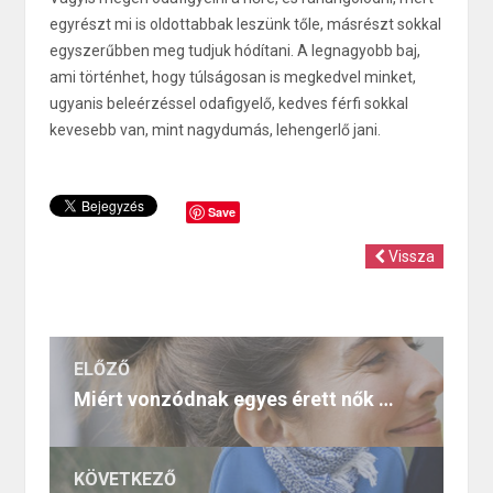
egyrészt mi is oldottabbak leszünk tőle, másrészt sokkal
egyszerűbben meg tudjuk hódítani. A legnagyobb baj,
ami történhet, hogy túlságosan is megkedvel minket,
ugyanis beleérzéssel odafigyelő, kedves férfi sokkal
kevesebb van, mint nagydumás, lehengerlő jani.
Save
Vissza
ELŐZŐ
Miért vonzódnak egyes érett nők fiatalabb férfiakhoz?
KÖVETKEZŐ