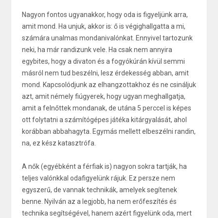
Nagyon fontos ugyanakkor, hogy oda is figyeljünk arra,
amit mond. Ha unjuk, akkor is: ő is végighallgatta a mi,
számára unalmas mondanivalónkat. Ennyivel tartozunk
neki, ha már randizunk vele. Ha csak nem annyira
egybites, hogy a divaton és a fogyókúrán kívül semmi
másról nem tud beszélni, lesz érdekesség abban, amit
mond. Kapcsolódjunk az elhangzottakhoz és ne csináljuk
azt, amit némely fiúgyerek, hogy ugyan meghallgatja,
amit a felnőttek mondanak, de utána 5 perccel is képes
ott folytatni a számítógépes játéka kitárgyalását, ahol
korábban abbahagyta. Egymás mellett elbeszélni randin,
na, ez kész katasztrófa.
A nők (egyébként a férfiak is) nagyon sokra tartják, ha
teljes valónkkal odafigyelünk rájuk. Ez persze nem
egyszerű, de vannak technikák, amelyek segítenek
benne. Nyilván az a legjobb, ha nem erőfeszítés és
technika segítségével, hanem azért figyelünk oda, mert