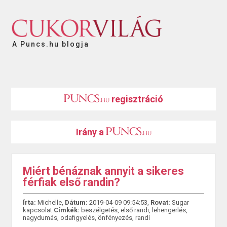
A Puncs.hu blogja
regisztráció
Irány a
Miért bénáznak annyit a sikeres
férfiak első randin?
Írta:
Michelle,
Dátum:
2019-04-09 09:54:53,
Rovat:
Sugar
kapcsolat
Címkék:
beszélgetés
,
első randi
,
lehengerlés
,
nagydumás
,
odafigyelés
,
önfényezés
,
randi