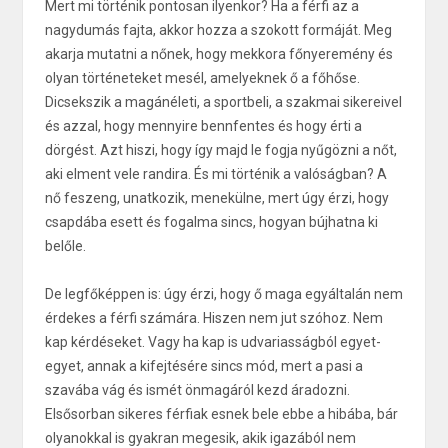
Mert mi történik pontosan ilyenkor? Ha a férfi az a
nagydumás fajta, akkor hozza a szokott formáját. Meg
akarja mutatni a nőnek, hogy mekkora főnyeremény és
olyan történeteket mesél, amelyeknek ő a főhőse.
Dicsekszik a magánéleti, a sportbeli, a szakmai sikereivel
és azzal, hogy mennyire bennfentes és hogy érti a
dörgést. Azt hiszi, hogy így majd le fogja nyűgözni a nőt,
aki elment vele randira. És mi történik a valóságban? A
nő feszeng, unatkozik, menekülne, mert úgy érzi, hogy
csapdába esett és fogalma sincs, hogyan bújhatna ki
belőle.
De legfőképpen is: úgy érzi, hogy ő maga egyáltalán nem
érdekes a férfi számára. Hiszen nem jut szóhoz. Nem
kap kérdéseket. Vagy ha kap is udvariasságból egyet-
egyet, annak a kifejtésére sincs mód, mert a pasi a
szavába vág és ismét önmagáról kezd áradozni.
Elsősorban sikeres férfiak esnek bele ebbe a hibába, bár
olyanokkal is gyakran megesik, akik igazából nem