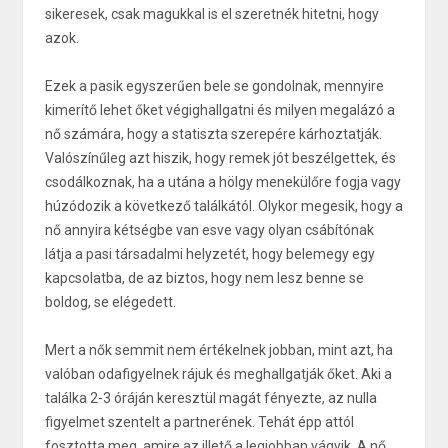
sikeresek, csak magukkal is el szeretnék hitetni, hogy
azok.
Ezek a pasik egyszerűen bele se gondolnak, mennyire
kimerítő lehet őket végighallgatni és milyen megalázó a
nő számára, hogy a statiszta szerepére kárhoztatják.
Valószínűleg azt hiszik, hogy remek jót beszélgettek, és
csodálkoznak, ha a utána a hölgy menekülőre fogja vagy
húzódozik a következő találkától. Olykor megesik, hogy a
nő annyira kétségbe van esve vagy olyan csábítónak
látja a pasi társadalmi helyzetét, hogy belemegy egy
kapcsolatba, de az biztos, hogy nem lesz benne se
boldog, se elégedett.
Mert a nők semmit nem értékelnek jobban, mint azt, ha
valóban odafigyelnek rájuk és meghallgatják őket. Aki a
találka 2-3 óráján keresztül magát fényezte, az nulla
figyelmet szentelt a partnerének. Tehát épp attól
fosztotta meg, amire az illető a legjobban vágyik. A nő