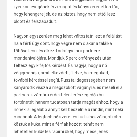
ilyenkor levegőnek érzi magát és kényszeredetten tűri,
hogy lehengereljék, de az biztos, hogy nem ettől lesz
oldott és felszabadult.
Nagyon egyszerűen meg lehet változtatni ezt a felállást,
ha a férfi úgy dönt, hogy végre nem ő akar a találka
főhőse lenni és elkezd odafigyelni a partnere
mondanivalójára. Mondjuk 5 perc önfényezés után
feltesz egy kifejtős kérdést. És hagyja, hogy a nő
végigmondja, amit elkezdett, illetve, ha megakad,
további kérdéssel segíti. Puszta idegességében nem
kanyarodik vissza a megszokott vágányra, és meséli el a
partnere számára érdektelen lerészegedős buli
történetét, hanem tudatosan tartja magát ahhoz, hogy a
nőnek is legalább annyit kell beszélnie a randin, mint neki
magának. A legtöbb nő szeret és tud is beszélni, ritkább
köztük a kuka, mint a férfiak között, tehát nem
lehetetlen küldetés rábírni őket, hogy meséljenek.