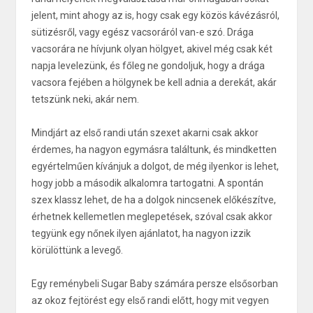
jelent, mint ahogy az is, hogy csak egy közös kávézásról,
sütizésről, vagy egész vacsoráról van-e szó. Drága
vacsorára ne hívjunk olyan hölgyet, akivel még csak két
napja levelezünk, és főleg ne gondoljuk, hogy a drága
vacsora fejében a hölgynek be kell adnia a derekát, akár
tetszünk neki, akár nem.
Mindjárt az első randi után szexet akarni csak akkor
érdemes, ha nagyon egymásra találtunk, és mindketten
egyértelműen kívánjuk a dolgot, de még ilyenkor is lehet,
hogy jobb a második alkalomra tartogatni. A spontán
szex klassz lehet, de ha a dolgok nincsenek előkészítve,
érhetnek kellemetlen meglepetések, szóval csak akkor
tegyünk egy nőnek ilyen ajánlatot, ha nagyon izzik
körülöttünk a levegő.
Egy reménybeli Sugar Baby számára persze elsősorban
az okoz fejtörést egy első randi előtt, hogy mit vegyen