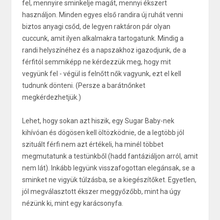
fel, mennyire sminkelje magát, mennyi ékszert
használjon. Minden egyes első randira új ruhát venni
biztos anyagi csőd, de legyen raktáron pár olyan
cuccunk, amit ilyen alkalmakra tartogatunk. Mindig a
randi helyszínéhez és a napszakhoz igazodjunk, de a
férfitól semmiképp ne kérdezzük meg, hogy mit
vegyünk fel - végül is felnőtt nők vagyunk, ezt el kell
tudnunk dönteni. (Persze a barátnőnket
megkérdezhetjük.)
Lehet, hogy sokan azt hiszik, egy Sugar Baby-nek
kihívóan és dögösen kell öltözködnie, de a legtöbb jól
szituált férfi nem azt értékeli, ha minél többet
megmutatunk a testünkből (hadd fantáziáljon arról, amit
nem lát). Inkább legyünk visszafogottan elegánsak, se a
sminket ne vigyük túlzásba, se a kiegészítőket. Egyetlen,
jól megválasztott ékszer meggyőzőbb, mint ha úgy
nézünk ki, mint egy karácsonyfa.