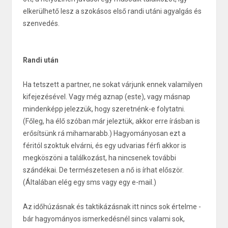
elkerülhető lesz a szokásos első randi utáni agyalgás és
szenvedés.
Randi után
Ha tetszett a partner, ne sokat várjunk ennek valamilyen
kifejezésével. Vagy még aznap (este), vagy másnap
mindenképp jelezzük, hogy szeretnénk-e folytatni.
(Főleg, ha élő szóban már jeleztük, akkor erre írásban is
erősítsünk rá mihamarabb.) Hagyományosan ezt a
féritól szoktuk elvárni, és egy udvarias férfi akkor is
megköszöni a találkozást, ha nincsenek további
szándékai. De természetesen a nő is írhat először.
(Általában elég egy sms vagy egy e-mail.)
Az időhúzásnak és taktikázásnak itt nincs sok értelme -
bár hagyományos ismerkedésnél sincs valami sok,