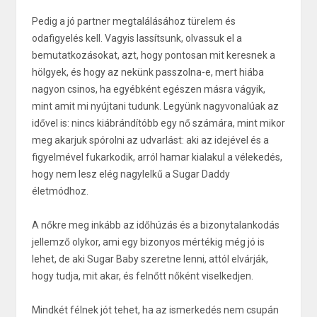
Pedig a jó partner megtalálásához türelem és
odafigyelés kell. Vagyis lassítsunk, olvassuk el a
bemutatkozásokat, azt, hogy pontosan mit keresnek a
hölgyek, és hogy az nekünk passzolna-e, mert hiába
nagyon csinos, ha egyébként egészen másra vágyik,
mint amit mi nyújtani tudunk. Legyünk nagyvonalúak az
idővel is: nincs kiábrándítóbb egy nő számára, mint mikor
meg akarjuk spórolni az udvarlást: aki az idejével és a
figyelmével fukarkodik, arról hamar kialakul a vélekedés,
hogy nem lesz elég nagylelkű a Sugar Daddy
életmódhoz.
A nőkre meg inkább az időhúzás és a bizonytalankodás
jellemző olykor, ami egy bizonyos mértékig még jó is
lehet, de aki Sugar Baby szeretne lenni, attól elvárják,
hogy tudja, mit akar, és felnőtt nőként viselkedjen.
Mindkét félnek jót tehet, ha az ismerkedés nem csupán