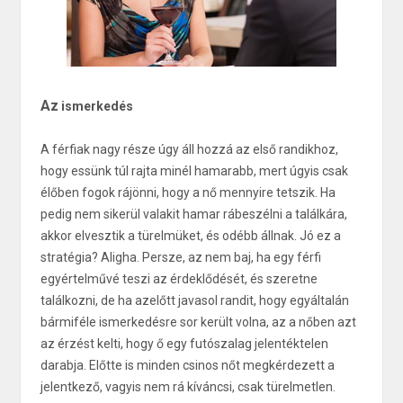
Az
ismerkedés
A férfiak nagy része úgy áll hozzá az első randikhoz,
hogy essünk túl rajta minél hamarabb, mert úgyis csak
élőben fogok rájönni, hogy a nő mennyire tetszik. Ha
pedig nem sikerül valakit hamar rábeszélni a találkára,
akkor elvesztik a türelmüket, és odébb állnak. Jó ez a
stratégia? Aligha. Persze, az nem baj, ha egy férfi
egyértelművé teszi az érdeklődését, és szeretne
találkozni, de ha azelőtt javasol randit, hogy egyáltalán
bármiféle ismerkedésre sor került volna, az a nőben azt
az érzést kelti, hogy ő egy futószalag jelentéktelen
darabja. Előtte is minden csinos nőt megkérdezett a
jelentkező, vagyis nem rá kíváncsi, csak türelmetlen.