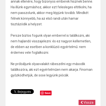
annak ellenére, hogy bizonyos emberek hisznek benne.
Ha illünk egymáshoz, akkor ezt felesleges eltitkolni, ha
nem passzolunk, akkor meg lépjünk tovább. Mindkét
félnek könnyebb, ha az első randi után hamar
tisztázódik a helyzet.
Persze biztos fogunk olyan emberrel is találkozni, aki
nem hajlandó visszajelezni: és ez nagyon kellemetlen,
de ebben az esetben a konklúzió egyértelmű: nem
érdemes vele foglalkozni.
Ne próbáljunk olyasvalakit rábeszélni egy második
találkozóra, aki ezt egyértelműen nem akarja. Finoman
győzködhetjük, de sose legyünk piócák.
Save
Vissza