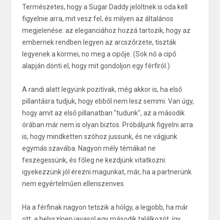
Természetes, hogy a Sugar Daddy jelöltnek is oda kell
figyelnie arra, mit vesz fel, és milyen az általános
megjelenése: az eleganciához hozzá tartozik, hogy az
embernek rendben legyen az arcszőrzete, tiszták
legyenek a körmei, no meg a cipője. (Sok nő a cipő
alapján dönti el, hogy mit gondoljon egy férfiról.)
A randi alatt legyünk pozitívak, még akkor is, ha első
pillantásra tudjuk, hogy ebből nem lesz semmi. Van úgy,
hogy amit az első pillanatban "tudunk", az a második
órában már nem is olyan biztos. Próbáljunk figyelni arra
is, hogy mindketten szóhoz jussunk, és ne vágjunk
egymás szavába. Nagyon mély témákat ne
feszegessünk, és főleg ne kezdjünk vitatkozni:
igyekezzünk jól érezni magunkat, már, ha a partnerünk
nem egyértelműen ellenszenves.
Ha a férfinak nagyon tetszik a hölgy, a legjobb, ha már
ott, a helyszínen javasol egy második találkozót, így