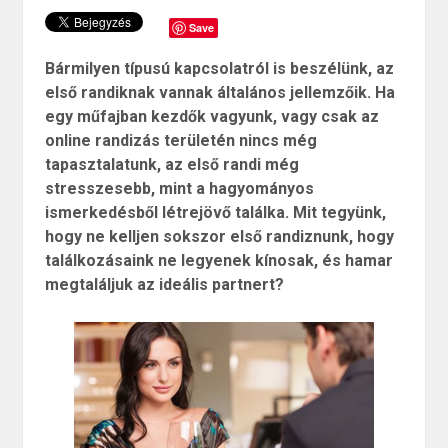
Save
Bármilyen típusú kapcsolatról is beszélünk, az
első randiknak vannak általános jellemzőik. Ha
egy műfajban kezdők vagyunk, vagy csak az
online randizás területén nincs még
tapasztalatunk, az első randi még
stresszesebb, mint a hagyományos
ismerkedésből létrejövő találka. Mit tegyünk,
hogy ne kelljen sokszor első randiznunk, hogy
találkozásaink ne legyenek kínosak, és hamar
megtaláljuk az ideális partnert?