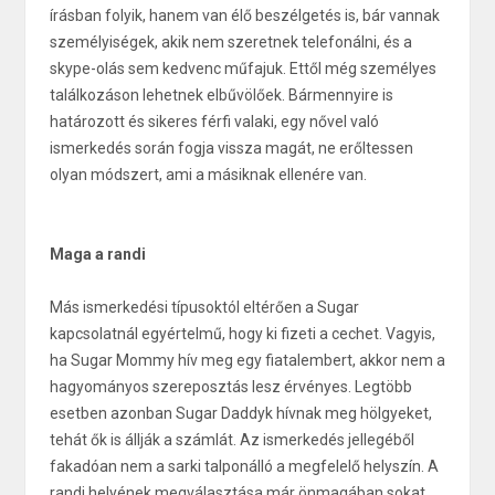
írásban folyik, hanem van élő beszélgetés is, bár vannak
személyiségek, akik nem szeretnek telefonálni, és a
skype-olás sem kedvenc műfajuk. Ettől még személyes
találkozáson lehetnek elbűvölőek. Bármennyire is
határozott és sikeres férfi valaki, egy nővel való
ismerkedés során fogja vissza magát, ne erőltessen
olyan módszert, ami a másiknak ellenére van.
Maga a randi
Más ismerkedési típusoktól eltérően a Sugar
kapcsolatnál egyértelmű, hogy ki fizeti a cechet. Vagyis,
ha Sugar Mommy hív meg egy fiatalembert, akkor nem a
hagyományos szereposztás lesz érvényes. Legtöbb
esetben azonban Sugar Daddyk hívnak meg hölgyeket,
tehát ők is állják a számlát. Az ismerkedés jellegéből
fakadóan nem a sarki talponálló a megfelelő helyszín. A
randi helyének megválasztása már önmagában sokat