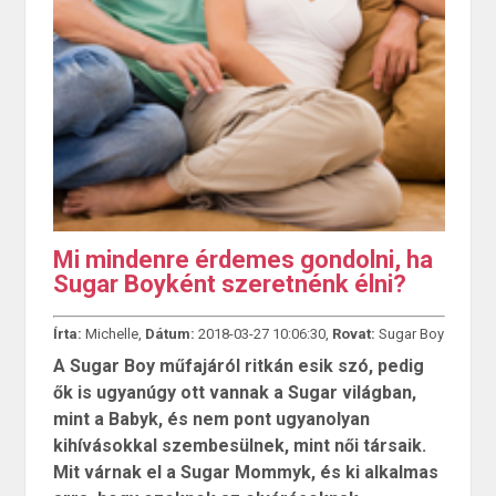
Mi mindenre érdemes gondolni, ha
Sugar Boyként szeretnénk élni?
Írta:
Michelle,
Dátum:
2018-03-27 10:06:30,
Rovat:
Sugar Boy
A Sugar Boy műfajáról ritkán esik szó, pedig
ők is ugyanúgy ott vannak a Sugar világban,
mint a Babyk, és nem pont ugyanolyan
kihívásokkal szembesülnek, mint női társaik.
Mit várnak el a Sugar Mommyk, és ki alkalmas