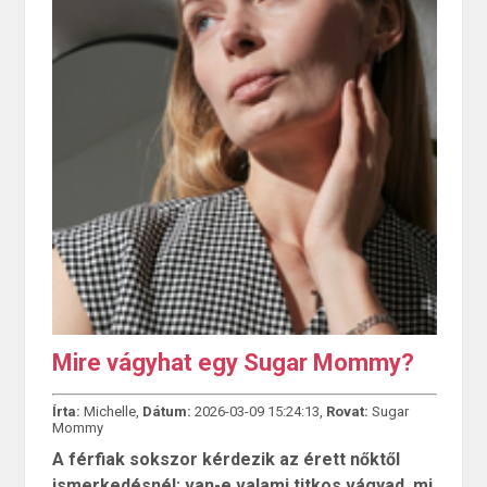
Mire vágyhat egy Sugar Mommy?
Írta:
Michelle,
Dátum:
2026-03-09 15:24:13,
Rovat:
Sugar
Mommy
A férfiak sokszor kérdezik az érett nőktől
ismerkedésnél: van-e valami titkos vágyad, mi