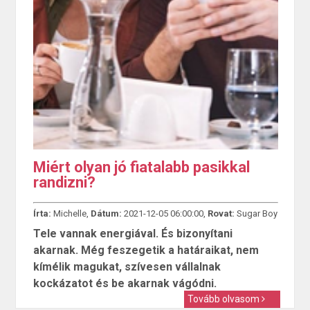
Miért olyan jó fiatalabb pasikkal
randizni?
Írta:
Michelle,
Dátum:
2021-12-05 06:00:00,
Rovat:
Sugar Boy
Tele vannak energiával. És bizonyítani
akarnak. Még feszegetik a határaikat, nem
kímélik magukat, szívesen vállalnak
kockázatot és be akarnak vágódni.
Tovább olvasom