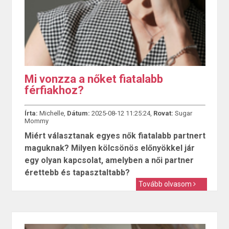
Mi vonzza a nőket fiatalabb
férfiakhoz?
Írta:
Michelle,
Dátum:
2025-08-12 11:25:24,
Rovat:
Sugar
Mommy
Miért választanak egyes nők fiatalabb partnert
maguknak? Milyen kölcsönös előnyökkel jár
egy olyan kapcsolat, amelyben a női partner
érettebb és tapasztaltabb?
Tovább olvasom