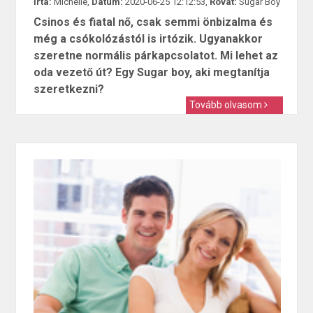
Írta:
Michelle,
Dátum:
2020-06-25 12:12:53,
Rovat:
Sugar Boy
Csinos és fiatal nő, csak semmi önbizalma és
még a csókolózástól is irtózik. Ugyanakkor
szeretne normális párkapcsolatot. Mi lehet az
oda vezető út? Egy Sugar boy, aki megtanítja
szeretkezni?
Tovább olvasom