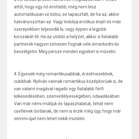
attól, hogy egy nő érettebb, még nem lesz
automatikusan se bölcs, se tapasztalt, de ha az, akkor
hatványozottan az. Vagy ledobja erotikus énjét és más
szerepekben teljesedik ki, vagy éppen a legjobb
korszakát éli. Ha az utóbbi a helyzet, akkor a fiatalabb
partnerek nagyon szívesen fognak vele ismerkedni és
beszélgetni. Meg persze minden egyebet is művelni.
4. Egyesek még romantikusabbak, érzelmesebbek,
cukibbak. Nyilván vannak romantikus középkorúak is, de
van valami magával ragadó egy fiatalabb férfi
lelkesedésében, szenvedélyességében, odaadásában.
Van már némi múltjuk és tapasztalatuk, tehát nem
csetlenek-botlanak, de nem is érzik még úgy, hogy már
semmi újat nem lehet nekik mutatni.