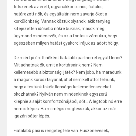
tetszenek az érett, ugyanakkor csinos, fiatalos,
határozott nők, és egyáltalán nem zavarja őket a
korkülönbség. Vannak köztük olyanok, akik tényleg
kifejezetten idősebb nőkre buknak, mások meg
úgymond mindenevők, és az a fontos számukra, hogy
egészében milyen hatást gyakorol rájuk az adott hölgy.
De miért jó érett nőként fiatalabb partnerrel együtt lenni?
Mit adhatnak ők, amit a kortársaink nem? Nem
kellemesebb a biztonsági játék? Nem jobb, ha maradunk
a magunk korosztályánál, ahol nem kell attól félnünk,
hogy a testünk tökéletlenségei kellemetlenségeket
okozhatnak? Nyilván nem mindenkinek egyszerű
kilépnie a saját komfortzónájából, sőt... A legtöbb nő erre
nem is képes. Ha mi mégis megtesszük, akkor az már
igazán bátor lépés.
Fiatalabb pasi is rengetegféle van. Huszonévesek,