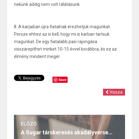
nekünk addig nem volt rálátásunk.
8. A karjaiban újra fiatalnak érezhetjük magunkat.
Persze ehhez az is kell, hogy mi is karban tartsuk
magunkat. De egy fiatalabb pasi rajongása
visszarepíthet minket 10-15 évvel korábbra, és ez az
élmény mindent megér.
Save
Vissza
ELŐZŐ
A Sugar társkeresés akadályversenye