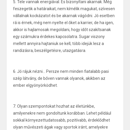
5. Tele vannak energiával. És bizonyítani akarnak. Még
feszegetik a határaikat, nem kímélik magukat, szívesen
vállalnak kockázatot és be akarnak vágódni. Jó esetben
rá is érnek, még nem nyelte el őket a karrier, de ha igen,
akkor is hajlamosak megoldani, hogy időt szakítsanak
egy számukra érdekes kapcsolatra. Sugar viszony
mellett annyira hajtaniuk se kell, több idejük lesz a
randizásra, beszélgetésre, utazgatásra.
6. Jó rájuk nézni... Persze nem minden fiatalabb pasi
szép látvány, de bőven vannak olyanok, akikben az
ember elgyönyörködhet.
7. Olyan szempontokat hozhat az életünkbe,
amilyenekre nem gondoltunk korábban. Lehet például
sokkal környezettudatosabb, pozitívabb, érdeklődhet
olyan művészeti ágak vagy sportok iránt, amelyekre