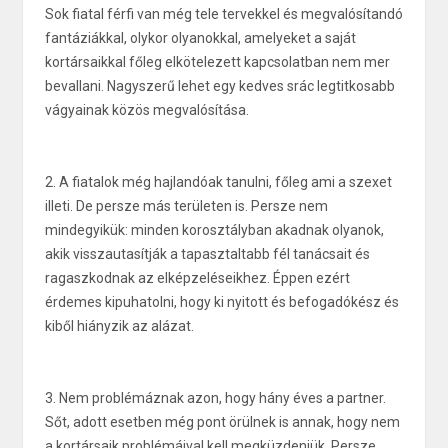
Sok fiatal férfi van még tele tervekkel és megvalósítandó
fantáziákkal, olykor olyanokkal, amelyeket a saját
kortársaikkal főleg elkötelezett kapcsolatban nem mer
bevallani. Nagyszerű lehet egy kedves srác legtitkosabb
vágyainak közös megvalósítása.
2. A fiatalok még hajlandóak tanulni, főleg ami a szexet
illeti. De persze más területen is. Persze nem
mindegyikük: minden korosztályban akadnak olyanok,
akik visszautasítják a tapasztaltabb fél tanácsait és
ragaszkodnak az elképzeléseikhez. Éppen ezért
érdemes kipuhatolni, hogy ki nyitott és befogadókész és
kiből hiányzik az alázat.
3. Nem problémáznak azon, hogy hány éves a partner.
Sőt, adott esetben még pont örülnek is annak, hogy nem
a kortársaik problémáival kell megküzdeniük. Persze