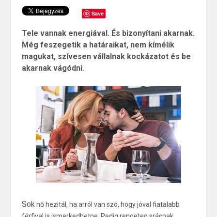
Save
Tele vannak energiával. És bizonyítani akarnak.
Még feszegetik a határaikat, nem kímélik
magukat, szívesen vállalnak kockázatot és be
akarnak vágódni.
Sok
nő hezitál, ha arról van szó, hogy jóval fiatalabb
férfival is ismerkedhetne. Pedig rengeteg srácnak