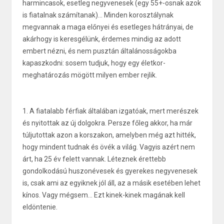
harmincasok, esetleg negyvenesek (egy 55+-osnak azok
is fiatalnak számítanak)... Minden korosztálynak
megvannak a maga előnyei és esetleges hátrányai, de
akárhogy is keresgélünk, érdemes mindig az adott
embert nézni, és nem pusztán általánosságokba
kapaszkodni: sosem tudjuk, hogy egy életkor-
meghatározás mögött milyen ember rejlik.
1. A fiatalabb férfiak általában izgatóak, mert merészek
és nyitottak az új dolgokra. Persze főleg akkor, ha már
túljutottak azon a korszakon, amelyben még azt hitték,
hogy mindent tudnak és övék a világ. Vagyis azért nem
árt, ha 25 év felett vannak. Léteznek érettebb
gondolkodású huszonévesek és gyerekes negyvenesek
is, csak ami az egyiknek jól áll, az a másik esetében lehet
kínos. Vagy mégsem... Ezt kinek-kinek magának kell
eldöntenie.