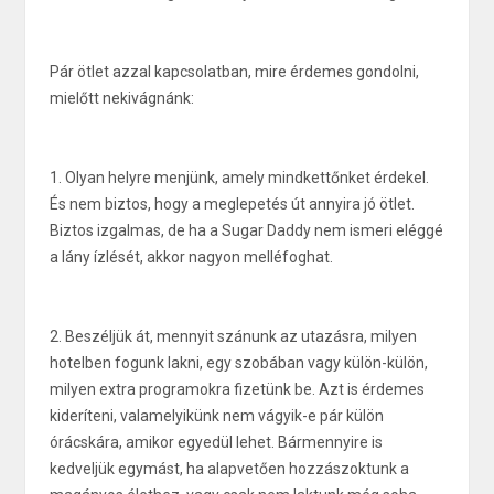
Pár ötlet azzal kapcsolatban, mire érdemes gondolni,
mielőtt nekivágnánk:
1. Olyan helyre menjünk, amely mindkettőnket érdekel.
És nem biztos, hogy a meglepetés út annyira jó ötlet.
Biztos izgalmas, de ha a Sugar Daddy nem ismeri eléggé
a lány ízlését, akkor nagyon melléfoghat.
2. Beszéljük át, mennyit szánunk az utazásra, milyen
hotelben fogunk lakni, egy szobában vagy külön-külön,
milyen extra programokra fizetünk be. Azt is érdemes
kideríteni, valamelyikünk nem vágyik-e pár külön
órácskára, amikor egyedül lehet. Bármennyire is
kedveljük egymást, ha alapvetően hozzászoktunk a