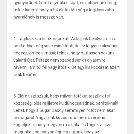
gyönyörűnek látott egzotikus tájat, és döbbennek meg,
mikor kiderül, hogy a tökéletestől még a legklasszabb
nyaralóhely is messze van.
4. Tágítsuk ki a horizontunkat! Vállaljunk be olyasmit is,
amit eddig még sose csináltunk, de ez legyen kölcsönös:
engedjük meg a másik félnek, hogy mutasson nekünk
valami újat. Persze nem szabad senkit olyasmire
rávenni, amitől fél vagy irtózik. De egy kis kockázat azért
csak belefér.
5. Előre tisztázzuk, hogy milyen fotókat teszünk fel
közösségi oldalra illetve küldünk családnak, barátoknak!
Lehet, hogy a Sugar Daddy semmilyen fotót nem akar
önmagáról. Vagy csak közös fotót nem szeretne.
Fogadjuk el, hogy megvan rá az oka és fogjuk vissza
magunkat, ha nagyon égne az ujjunk, hogy az