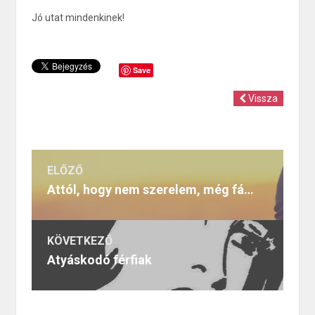
Jó utat mindenkinek!
Save
Vissza
ELŐZŐ
Attól, hogy nem szerelem, még fájhat
KÖVETKEZŐ
Atyáskodó férfiak