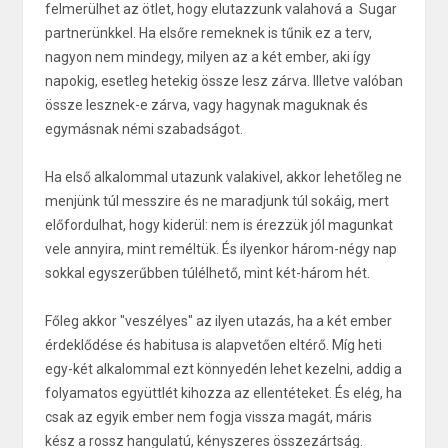
felmerülhet az ötlet, hogy elutazzunk valahová a Sugar
partnerünkkel. Ha elsőre remeknek is tűnik ez a terv,
nagyon nem mindegy, milyen az a két ember, aki így
napokig, esetleg hetekig össze lesz zárva. Illetve valóban
össze lesznek-e zárva, vagy hagynak maguknak és
egymásnak némi szabadságot.
Ha első alkalommal utazunk valakivel, akkor lehetőleg ne
menjünk túl messzire és ne maradjunk túl sokáig, mert
előfordulhat, hogy kiderül: nem is érezzük jól magunkat
vele annyira, mint reméltük. És ilyenkor három-négy nap
sokkal egyszerűbben túlélhető, mint két-három hét.
Főleg akkor "veszélyes" az ilyen utazás, ha a két ember
érdeklődése és habitusa is alapvetően eltérő. Míg heti
egy-két alkalommal ezt könnyedén lehet kezelni, addig a
folyamatos együttlét kihozza az ellentéteket. És elég, ha
csak az egyik ember nem fogja vissza magát, máris
kész a rossz hangulatú, kényszeres összezártság.