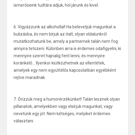
ismerőseink tudtára adjuk, hol járunk és kivel.
6. Vigyázzunk az alkohollal! Ha belevetjük magunkat a
bulizásba, és nem bírjuk az italt, olyan oldalunkról
mutatkozhatunk be, amely a partnernek talán nem fog
annyira tetszeni. Különben arra is érdemes odafigyelni, ki
mennyire szeret hajnalig fent lenni, és mennyire
koránkelő... Ilyenkor kiütközhetnek az ellentétek,
amelyek egy nem együttélős kapcsolatban egyébként
rejtve maradnak.
7. Őrizzük meg a humorérzékünket! Talán lesznek olyan
pillanatok, amelyekben vagy elsírjuk magunkat, vagy
nevetünk egy jót. Nem kétséges, melyiket érdemes
választani.