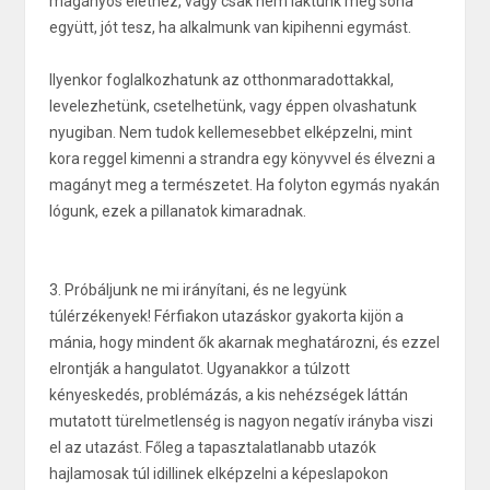
magányos élethez, vagy csak nem laktunk még soha
együtt, jót tesz, ha alkalmunk van kipihenni egymást.
Ilyenkor foglalkozhatunk az otthonmaradottakkal,
levelezhetünk, csetelhetünk, vagy éppen olvashatunk
nyugiban. Nem tudok kellemesebbet elképzelni, mint
kora reggel kimenni a strandra egy könyvvel és élvezni a
magányt meg a természetet. Ha folyton egymás nyakán
lógunk, ezek a pillanatok kimaradnak.
3. Próbáljunk ne mi irányítani, és ne legyünk
túlérzékenyek! Férfiakon utazáskor gyakorta kijön a
mánia, hogy mindent ők akarnak meghatározni, és ezzel
elrontják a hangulatot. Ugyanakkor a túlzott
kényeskedés, problémázás, a kis nehézségek láttán
mutatott türelmetlenség is nagyon negatív irányba viszi
el az utazást. Főleg a tapasztalatlanabb utazók
hajlamosak túl idillinek elképzelni a képeslapokon