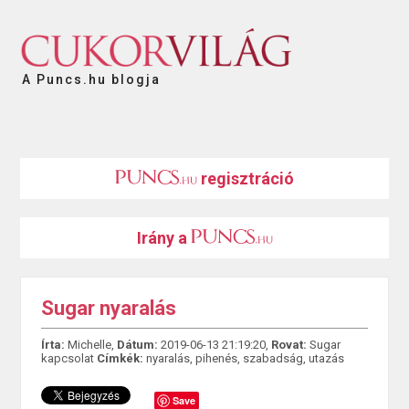
A Puncs.hu blogja
regisztráció
Irány a
Sugar nyaralás
Írta:
Michelle,
Dátum:
2019-06-13 21:19:20,
Rovat:
Sugar
kapcsolat
Címkék:
nyaralás
,
pihenés
,
szabadság
,
utazás
Save