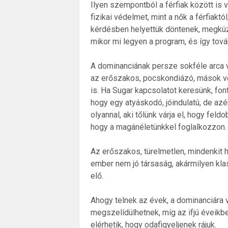
Ilyen szempontból a férfiak között is 
fizikai védelmet, mint a nők a férfiakt
kérdésben helyettük döntenek, megküzde
mikor mi legyen a program, és így tová
A dominanciának persze sokféle arca va
az erőszakos, pocskondiázó, mások vé
is. Ha Sugar kapcsolatot keresünk, fon
hogy egy atyáskodó, jóindulatú, de az
olyannal, aki tőlünk várja el, hogy feld
hogy a magánéletünkkel foglalkozzon.
Az erőszakos, türelmetlen, mindenkit hi
ember nem jó társaság, akármilyen klass
elő.
Ahogy telnek az évek, a dominanciára va
megszelídülhetnek, míg az ifjú éveikb
elérhetik, hogy odafigyeljenek rájuk.