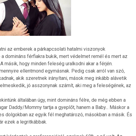
atni az emberek a párkapcsolati hatalmi viszonyok
 a domináns férfiakra bukik, mert védelmet remél és mert az
r. A másik, hogy minden feleség uralkodni akar a férjén.
s mennyire ellentmond egymásnak. Pedig csak arról van szó,
adnak, akik szeretnek irányítani, mások meg inkább alávetik
delmeskedik, jó asszonynak számít, aki meg a feleségének, az
ekintünk általában úgy, mint domináns félre, de még ebben a
ugar Daddy/Mommy tartja a gyeplőt, hanem a Baby... Máskor a
s dolgokban az egyik fél meghatározó, másokban a másik. És
r ezek a legritkábbak.