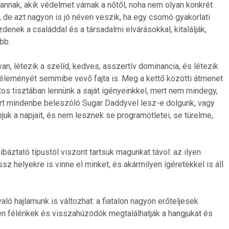
vannak, akik védelmet várnak a nőtől, noha nem olyan konkrét
ól, de azt nagyon is jó néven veszik, ha egy csomó gyakorlati
nek a családdal és a társadalmi elvárásokkal, kitalálják,
bb.
n, létezik a szelíd, kedves, asszertív dominancia, és létezik
leményét semmibe vevő fajta is. Meg a kettő közötti átmenet
tos tisztában lennünk a saját igényeinkkel, mert nem mindegy,
ért mindenbe beleszóló Sugar Daddyvel lesz-e dolgunk, vagy
objuk a napjait, és nem lesznek se programötletei, se türelme,
báztató típustól viszont tartsuk magunkat távol: az ilyen
z helyekre is vinne el minket, és akármilyen ígéretekkel is áll
ló hajlamunk is változhat: a fiatalon nagyon erőteljesek
en félénkek és visszahúzódók megtalálhatják a hangjukat és