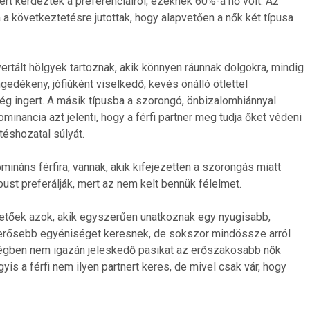
t kérdeztek a preferenciáiról, ezeknek 60%-a nő volt. Az
 a következtetésre jutottak, hogy alapvetően a nők két típusa
vertált hölgyek tartoznak, akik könnyen ráunnak dolgokra, mindig
gedékeny, jófiúként viselkedő, kevés önálló ötlettel
ég ingert. A másik típusba a szorongó, önbizalomhiánnyal
inancia azt jelenti, hogy a férfi partner meg tudja őket védeni
ntéshozatal súlyát.
náns férfira, vannak, akik kifejezetten a szorongás miatt
st preferálják, mert az nem kelt bennük félelmet.
lelhetőek azok, akik egyszerűen unatkoznak egy nyugisabb,
y erősebb egyéniséget keresnek, de sokszor mindössze arról
gben nem igazán jeleskedő pasikat az erőszakosabb nők
is a férfi nem ilyen partnert keres, de mivel csak vár, hogy