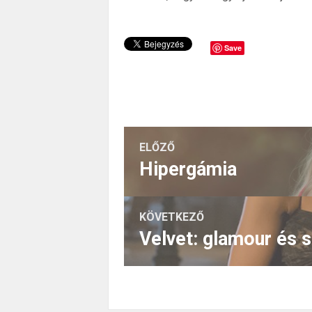
Save
ELŐZŐ
Hipergámia
KÖVETKEZŐ
Velvet: glamour és 