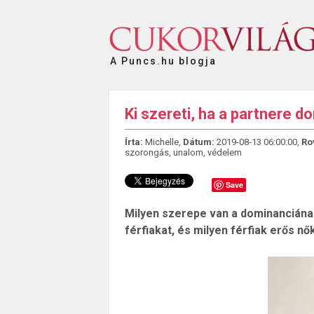
A Puncs.hu blogja
Ki szereti, ha a partnere 
Írta:
Michelle,
Dátum:
2019-08-13 06:00:00,
Ro
szorongás
,
unalom
,
védelem
Save
Milyen szerepe van a dominanciána
férfiakat, és milyen férfiak erős nő