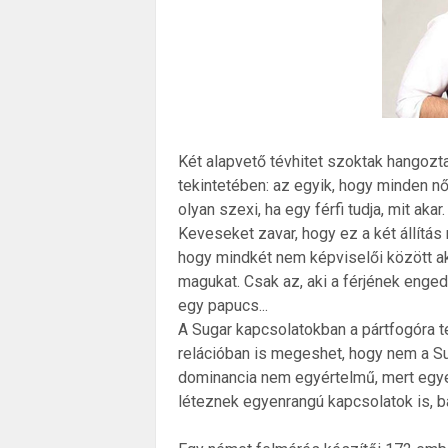
Két alapvető tévhitet szoktak hangozt
tekintetében: az egyik, hogy minden nő
olyan szexi, ha egy férfi tudja, mit aka
Keveseket zavar, hogy ez a két állítá
hogy mindkét nem képviselői között ak
magukat. Csak az, aki a férjének enge
egy papucs...
A Sugar kapcsolatokban a pártfogóra t
relációban is megeshet, hogy nem a S
dominancia nem egyértelmű, mert egye
léteznek egyenrangú kapcsolatok is, bá