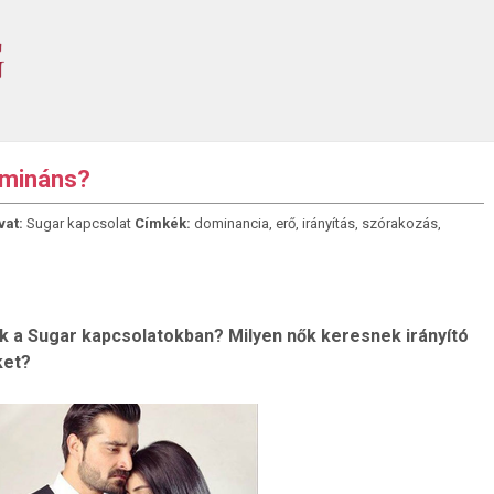
domináns?
vat:
Sugar kapcsolat
Címkék:
dominancia
,
erő
,
irányítás
,
szórakozás
,
k a Sugar kapcsolatokban? Milyen nők keresnek irányító
ket?