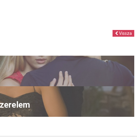
Vissza
szerelem