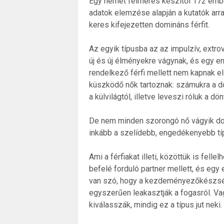
Egy német felmérés készítői 172 ember
adatok elemzése alapján a kutatók arra
keres kifejezetten domináns férfit.
Az egyik típusba az az impulzív, extro
új és új élményekre vágynak, és egy en
rendelkező férfi mellett nem kapnak el
küszködő nők tartoznak: számukra a dom
a külvilágtól, illetve leveszi róluk a dö
De nem minden szorongó nő vágyik domi
inkább a szelídebb, engedékenyebb típu
Ami a férfiakat illeti, közöttük is fel
befelé forduló partner mellett, és eg
van szó, hogy a kezdeményezőkészsé
egyszerűen leakasztják a fogasról. Vagy
kiválasszák, mindig ez a típus jut neki.