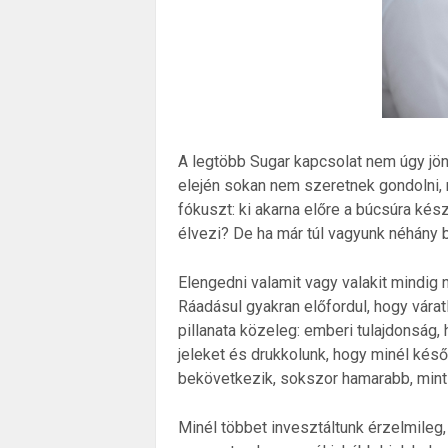
A legtöbb Sugar kapcsolat nem úgy jön 
elején sokan nem szeretnek gondolni, 
fókuszt: ki akarna előre a búcsúra kész
élvezi? De ha már túl vagyunk néhány b
Elengedni valamit vagy valakit mindig
Ráadásul gyakran előfordul, hogy váratl
pillanata közeleg: emberi tulajdonság
jeleket és drukkolunk, hogy minél kés
bekövetkezik, sokszor hamarabb, mint s
Minél többet invesztáltunk érzelmileg