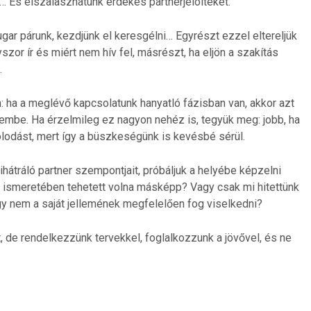
 És elszalaszhatunk érdekes partnerjelölteket.
gar párunk, kezdjünk el keresgélni… Egyrészt ezzel eltereljük
szor ír és miért nem hív fel, másrészt, ha eljön a szakítás
.
ha a meglévő kapcsolatunk hanyatló fázisban van, akkor azt
embe. Ha érzelmileg ez nagyon nehéz is, tegyük meg: jobb, ha
dást, mert így a büszkeségünk is kevésbé sérül.
átráló partner szempontjait, próbáljuk a helyébe képzelni
 ismeretében tehetett volna másképp? Vagy csak mi hitettünk
y nem a saját jellemének megfelelően fog viselkedni?
 de rendelkezzünk tervekkel, foglalkozzunk a jövővel, és ne