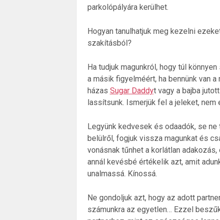
parkolópályára kerülhet.
Hogyan tanulhatjuk meg kezelni ezeket
szakításból?
Ha tudjuk magunkról, hogy túl könnyen 
a másik figyelméért, ha bennünk van a 
házas
Sugar Daddy
t vagy a bajba juto
lassítsunk. Ismerjük fel a jeleket, ne
Legyünk kedvesek és odaadók, se ne t
belülről, fogjuk vissza magunkat és c
vonásnak tűnhet a korlátlan adakozás, d
annál kevésbé értékelik azt, amit adu
unalmassá. Kínossá.
Ne gondoljuk azt, hogy az adott partner
számunkra az egyetlen… Ezzel beszűk