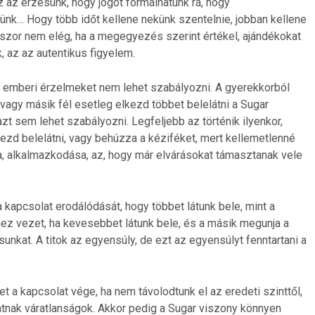
az az érzésünk, hogy jogot formálhatunk rá, hogy
nk… Hogy több időt kellene nekünk szentelnie, jobban kellene
szor nem elég, ha a megegyezés szerint értékel, ajándékokat
, az az autentikus figyelem.
z emberi érzelmeket nem lehet szabályozni. A gyerekkorból
vagy másik fél esetleg elkezd többet belelátni a Sugar
zt sem lehet szabályozni. Legfeljebb az történik ilyenkor,
ezd belelátni, vagy behúzza a kéziféket, mert kellemetlenné
, alkalmazkodása, az, hogy már elvárásokat támasztanak vele
a kapcsolat erodálódását, hogy többet látunk bele, mint a
ez vezet, ha kevesebbet látunk bele, és a másik megunja a
nkat. A titok az egyensúly, de ezt az egyensúlyt fenntartani a
 a kapcsolat vége, ha nem távolodtunk el az eredeti szinttől,
tnak váratlanságok. Akkor pedig a Sugar viszony könnyen