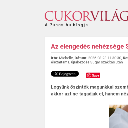
A Puncs.hu blogja
Az elengedés nehézsége S
Írta:
Michelle,
Dátum:
2026-03-23 11:30:30,
Ro
élettartama
,
újrakezdés Sugar szakítás után
Save
Legyünk őszinték magunkkal szembe
akkor azt ne tagadjuk el, hanem n