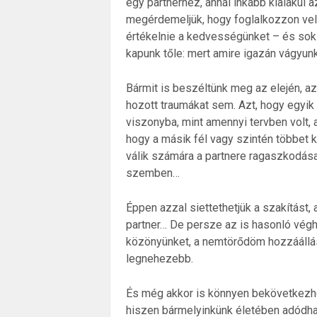
egy partnerhez, annál inkább kialakul 
megérdemeljük, hogy foglalkozzon velü
értékelnie a kedvességünket – és sok
kapunk tőle: mert amire igazán vágyunk
Bármit is beszéltünk meg az elején, a
hozott traumákat sem. Azt, hogy egyik 
viszonyba, mint amennyi tervben volt, a
hogy a másik fél vagy szintén többet k
válik számára a partnere ragaszkodása
szemben…
Éppen azzal siettethetjük a szakítást, 
partner… De persze az is hasonló végh
közönyünket, a nemtörődöm hozzáállásu
legnehezebb.
És még akkor is könnyen bekövetkezhet
hiszen bármelyinkünk életében adódha