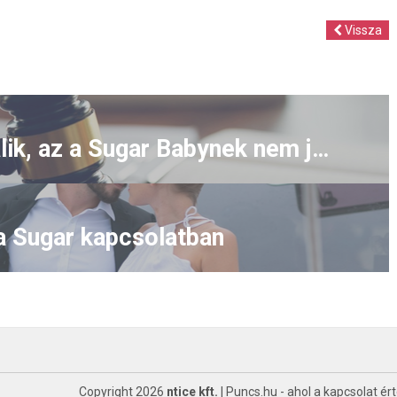
Vissza
Ha a Sugar Daddy válik, az a Sugar Babynek nem jó hír
 a Sugar kapcsolatban
Copyright 2026
ntice kft.
|
Puncs.hu
- ahol a kapcsolat ér