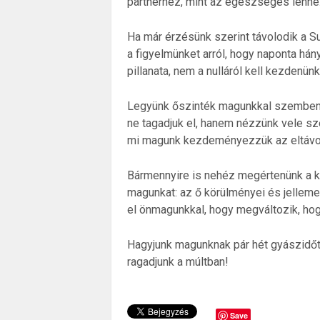
partnerhez, mint az egészséges lenne…
Ha már érzésünk szerint távolodik a Su
a figyelmünket arról, hogy naponta hány
pillanata, nem a nulláról kell kezdenünk
Legyünk őszinték magunkkal szemben: 
ne tagadjuk el, hanem nézzünk vele sz
mi magunk kezdeményezzük az eltávolo
Bármennyire is nehéz megértenünk a kih
magunkat: az ő körülményei és jelleme
el önmagunkkal, hogy megváltozik, hog
Hagyjunk magunknak pár hét gyászidőt,
ragadjunk a múltban!
Save