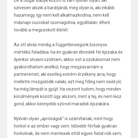
De a Sugar Babyk között is van nyilván olyan, aki
szívesen alszik a barátjánál, meg olyan is, aki inkább
hazamegy, így nem kell alkalmazkodnia, nem kell
másnapi cuccokat csomagolnia, egyáltalán: élheti
tovább a megszokott életét.
Az ott alvás mindig a függetlenségünk bizonyos
mértékű feladása: ha én gyakran ébredek fel éjszaka és
ilyenkor olvasni szoktam, akkor ezt a szokásomat nem
gyakorolhatom anélkül, hogy megzavarnám a
partneremet, aki esetleg extrém érzékeny arra, hogy
mellette mozgolódik valaki, azt meg főleg nem viseli jól,
ha még lámpát is gyújt. Ha viszont tudom, hogy minden
körülmények között úgy alszom, mint a tej, és nem lesz
gond, akkor könnyebb szívvel maradok éjszakára.
Nyilván olyan „apróságok” is számítanak, mint hogy
horkol-e az ember vagy sem. Idősebb férfiak gyakran
horkolnak, de nem mentesek ettől egyes fiatal nők sem,