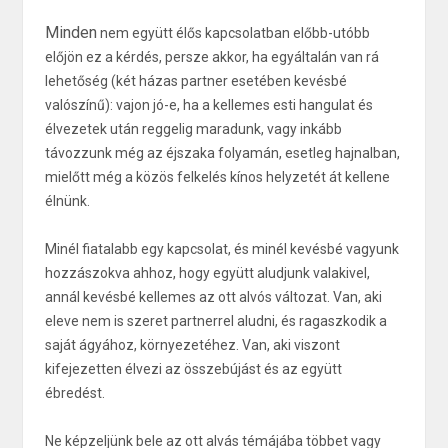
Minden
nem együtt élős kapcsolatban előbb-utóbb
előjön ez a kérdés, persze akkor, ha egyáltalán van rá
lehetőség (két házas partner esetében kevésbé
valószínű): vajon jó-e, ha a kellemes esti hangulat és
élvezetek után reggelig maradunk, vagy inkább
távozzunk még az éjszaka folyamán, esetleg hajnalban,
mielőtt még a közös felkelés kínos helyzetét át kellene
élnünk.
Minél fiatalabb egy kapcsolat, és minél kevésbé vagyunk
hozzászokva ahhoz, hogy együtt aludjunk valakivel,
annál kevésbé kellemes az ott alvós változat. Van, aki
eleve nem is szeret partnerrel aludni, és ragaszkodik a
saját ágyához, környezetéhez. Van, aki viszont
kifejezetten élvezi az összebújást és az együtt
ébredést.
Ne képzeljünk bele az ott alvás témájába többet vagy