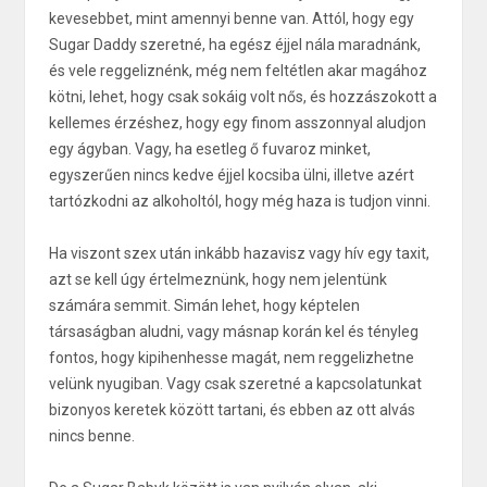
kevesebbet, mint amennyi benne van. Attól, hogy egy
Sugar Daddy szeretné, ha egész éjjel nála maradnánk,
és vele reggeliznénk, még nem feltétlen akar magához
kötni, lehet, hogy csak sokáig volt nős, és hozzászokott a
kellemes érzéshez, hogy egy finom asszonnyal aludjon
egy ágyban. Vagy, ha esetleg ő fuvaroz minket,
egyszerűen nincs kedve éjjel kocsiba ülni, illetve azért
tartózkodni az alkoholtól, hogy még haza is tudjon vinni.
Ha viszont szex után inkább hazavisz vagy hív egy taxit,
azt se kell úgy értelmeznünk, hogy nem jelentünk
számára semmit. Simán lehet, hogy képtelen
társaságban aludni, vagy másnap korán kel és tényleg
fontos, hogy kipihenhesse magát, nem reggelizhetne
velünk nyugiban. Vagy csak szeretné a kapcsolatunkat
bizonyos keretek között tartani, és ebben az ott alvás
nincs benne.