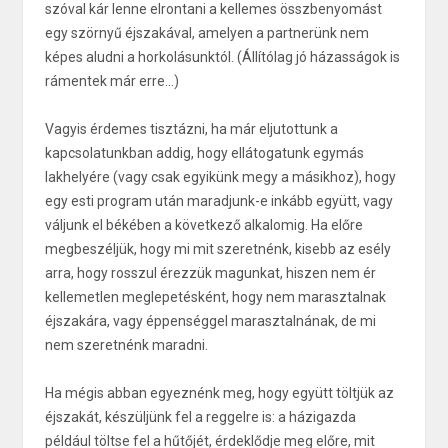
szóval kár lenne elrontani a kellemes összbenyomást
egy szörnyű éjszakával, amelyen a partnerünk nem
képes aludni a horkolásunktól. (Állítólag jó házasságok is
rámentek már erre...)
Vagyis érdemes tisztázni, ha már eljutottunk a
kapcsolatunkban addig, hogy ellátogatunk egymás
lakhelyére (vagy csak egyikünk megy a másikhoz), hogy
egy esti program után maradjunk-e inkább együtt, vagy
váljunk el békében a következő alkalomig. Ha előre
megbeszéljük, hogy mi mit szeretnénk, kisebb az esély
arra, hogy rosszul érezzük magunkat, hiszen nem ér
kellemetlen meglepetésként, hogy nem marasztalnak
éjszakára, vagy éppenséggel marasztalnának, de mi
nem szeretnénk maradni.
Ha mégis abban egyeznénk meg, hogy együtt töltjük az
éjszakát, készüljünk fel a reggelre is: a házigazda
például töltse fel a hűtőjét, érdeklődje meg előre, mit