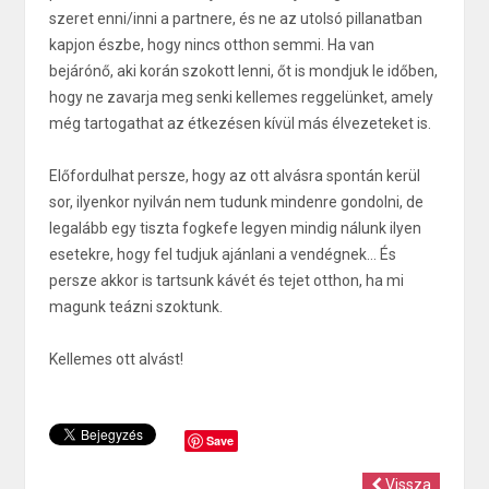
szeret enni/inni a partnere, és ne az utolsó pillanatban
kapjon észbe, hogy nincs otthon semmi. Ha van
bejárónő, aki korán szokott lenni, őt is mondjuk le időben,
hogy ne zavarja meg senki kellemes reggelünket, amely
még tartogathat az étkezésen kívül más élvezeteket is.
Előfordulhat persze, hogy az ott alvásra spontán kerül
sor, ilyenkor nyilván nem tudunk mindenre gondolni, de
legalább egy tiszta fogkefe legyen mindig nálunk ilyen
esetekre, hogy fel tudjuk ajánlani a vendégnek… És
persze akkor is tartsunk kávét és tejet otthon, ha mi
magunk teázni szoktunk.
Kellemes ott alvást!
Save
Vissza