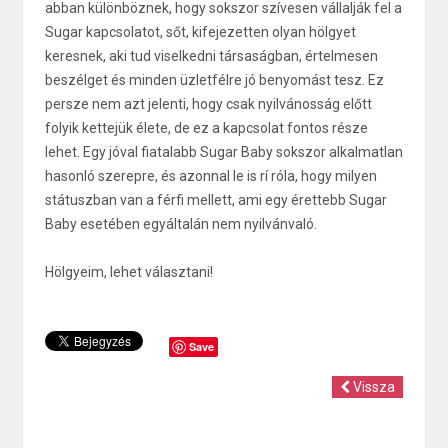
abban különböznek, hogy sokszor szívesen vállalják fel a
Sugar kapcsolatot, sőt, kifejezetten olyan hölgyet
keresnek, aki tud viselkedni társaságban, értelmesen
beszélget és minden üzletfélre jó benyomást tesz. Ez
persze nem azt jelenti, hogy csak nyilvánosság előtt
folyik kettejük élete, de ez a kapcsolat fontos része
lehet. Egy jóval fiatalabb Sugar Baby sokszor alkalmatlan
hasonló szerepre, és azonnal le is rí róla, hogy milyen
státuszban van a férfi mellett, ami egy érettebb Sugar
Baby esetében egyáltalán nem nyilvánvaló.
Hölgyeim, lehet választani!
Save
Vissza