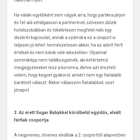
hallottam ilyet.
Ha valaki egyébként sem vágyik arra, hogy partikra járjon
és fel-alá sétálgasson a partnerével, szívesen időzik
hotelszobákban és tökéletesen megfelel neki egy
diszkrét kapcsolat, annak a számára ez a csoport is
teljesen jó lehet: természetesen akkor, ha az adott férfi
értékeli és nem bánik vele lekezelően. Olyannal
semmiképp nem találkozgatnék, aki kétértelmű
megjegyzéseket tesz a koromra, illetve azt érezteti
velem, hogy kegyet gyakorol, amiért nem egy fiatalabb
barátnőt választ. Akkor válasszon fiatalabbat, oszt
jónapot.
3. Az érett Sugar Babykkel körülbelül egyidős, elvált
férfiak csoportja
A negyvenes, ötvenes elváltak a 2. csoporttól alapvetően