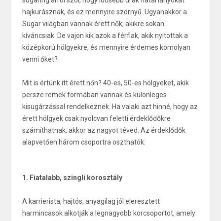
sugaring arról szól, hogy idősebb urak fiatal lányokat
hajkurásznak, és ez mennyire szörnyű. Ugyanakkor a
Sugar világban vannak érett nők, akikre sokan
kíváncsiak. De vajon kik azok a férfiak, akik nyitottak a
középkorú hölgyekre, és mennyire érdemes komolyan
venni őket?
Mit is értünk itt érett nőn? 40-es, 50-es hölgyeket, akik
persze remek formában vannak és különleges
kisugárzással rendelkeznek. Ha valaki azt hinné, hogy az
érett hölgyek csak nyolcvan feletti érdeklődőkre
számíthatnak, akkor az nagyot téved. Az érdeklődők
alapvetően három csoportra oszthatók:
1. Fiatalabb, szingli korosztály
A karrierista, hajtós, anyagilag jól eleresztett
harmincasok alkotják a legnagyobb korcsoportot, amely