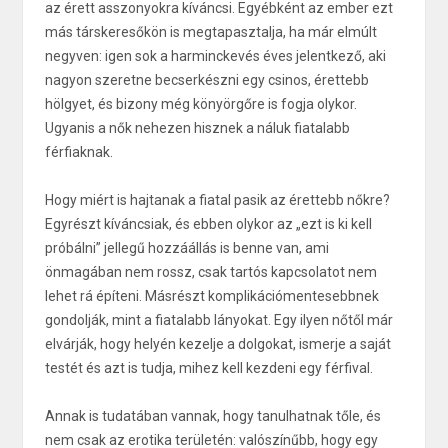
az érett asszonyokra kíváncsi. Egyébként az ember ezt
más társkeresőkön is megtapasztalja, ha már elmúlt
negyven: igen sok a harminckevés éves jelentkező, aki
nagyon szeretne becserkészni egy csinos, érettebb
hölgyet, és bizony még könyörgőre is fogja olykor.
Ugyanis a nők nehezen hisznek a náluk fiatalabb
férfiaknak.
Hogy miért is hajtanak a fiatal pasik az érettebb nőkre?
Egyrészt kíváncsiak, és ebben olykor az „ezt is ki kell
próbálni” jellegű hozzáállás is benne van, ami
önmagában nem rossz, csak tartós kapcsolatot nem
lehet rá építeni. Másrészt komplikációmentesebbnek
gondolják, mint a fiatalabb lányokat. Egy ilyen nőtől már
elvárják, hogy helyén kezelje a dolgokat, ismerje a saját
testét és azt is tudja, mihez kell kezdeni egy férfival.
Annak is tudatában vannak, hogy tanulhatnak tőle, és
nem csak az erotika területén: valószínűbb, hogy egy