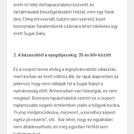
érett nő több élettapasztalatot közvetít, és
tartalmasabb beszélgetéseket folytat, mint egy fiatal
lány. Főleg introvertált, bulizni nem szerető, kicsit
bizonytalan fiatalemberek számára lehet tökéletes egy
érett Sugar Baby.
2. A házasoktól a nyugdíjasokig: 35 és 60+ között
Ez a csoport lenne elvileg a legnyilvánvalóbb választás,
mert korban az érett nőkhöz illik, de rájuk alapvetően az
jellemző, hogy nem vállalják fel a Sugar Babyt a
nyilvánosság előtt. Amennyiben van feleségük, ez nem
meglepő. Bizonyos tapasztalatok szerint ez a csoport
hajlamosabb negatív értelemben utalni a hölgyek korára,
Trump módjára bókolva, miszerint „a korodhoz képest
egész jól nézel ki”, stb… Bár lehet, hogy ez egyáltalán
nem általánosítható, én még egyetlen férfitól sem