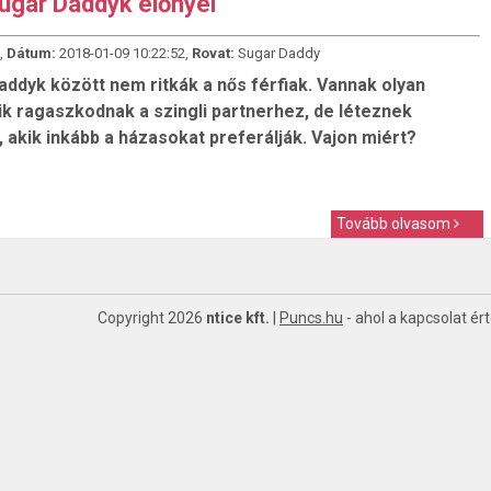
ugar Daddyk előnyei
,
Dátum:
2018-01-09 10:22:52,
Rovat:
Sugar Daddy
addyk között nem ritkák a nős férfiak. Vannak olyan
ik ragaszkodnak a szingli partnerhez, de léteznek
, akik inkább a házasokat preferálják. Vajon miért?
Tovább olvasom
Copyright 2026
ntice kft.
|
Puncs.hu
- ahol a kapcsolat ér