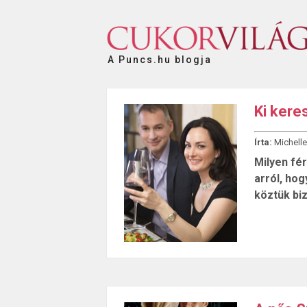
A Puncs.hu blogja
Ki kere
Írta:
Michelle
Milyen fé
arról, hog
köztük bi