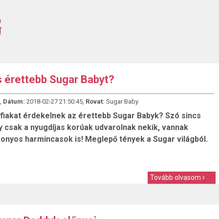
s érettebb Sugar Babyt?
,
Dátum:
2018-02-27 21:50:45,
Rovat:
Sugar Baby
rfiakat érdekelnek az érettebb Sugar Babyk? Szó sincs
y csak a nyugdíjas korúak udvarolnak nekik, vannak
zonyos harmincasok is! Meglepő tények a Sugar világból.
Tovább olvasom