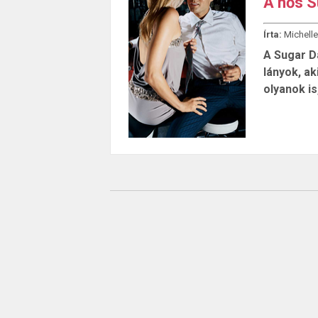
A nős S
Írta:
Michelle
A Sugar D
lányok, ak
olyanok is