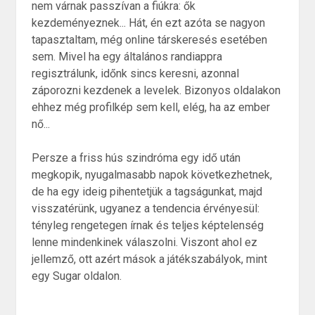
nem várnak passzívan a fiúkra: ők
kezdeményeznek... Hát, én ezt azóta se nagyon
tapasztaltam, még online társkeresés esetében
sem. Mivel ha egy általános randiappra
regisztrálunk, időnk sincs keresni, azonnal
záporozni kezdenek a levelek. Bizonyos oldalakon
ehhez még profilkép sem kell, elég, ha az ember
nő...
Persze a friss hús szindróma egy idő után
megkopik, nyugalmasabb napok következhetnek,
de ha egy ideig pihentetjük a tagságunkat, majd
visszatérünk, ugyanez a tendencia érvényesül:
tényleg rengetegen írnak és teljes képtelenség
lenne mindenkinek válaszolni. Viszont ahol ez
jellemző, ott azért mások a játékszabályok, mint
egy Sugar oldalon.