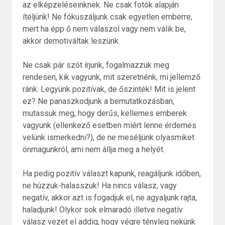
az elképzeléseinknek. Ne csak fotók alapján
ítéljünk! Ne fókuszáljunk csak egyetlen emberre,
mert ha épp ő nem válaszol vagy nem válik be,
akkor demotiváltak leszünk.
Ne csak pár szót írjunk, fogalmazzuk meg
rendesen, kik vagyunk, mit szeretnénk, mi jellemző
ránk. Legyünk pozitívak, de őszinték! Mit is jelent
ez? Ne panaszkodjunk a bemutatkozásban,
mutassuk meg, hogy derűs, kellemes emberek
vagyunk (ellenkező esetben miért lenne érdemes
velünk ismerkedni?), de ne meséljünk olyasmiket
önmagunkról, ami nem állja meg a helyét.
Ha pedig pozitív választ kapunk, reagáljunk időben,
ne húzzuk-halasszuk! Ha nincs válasz, vagy
negatív, akkor azt is fogadjuk el, ne agyaljunk rajta,
haladjunk! Olykor sok elmaradó illetve negatív
válasz vezet el addig, hogy végre tényleg nekünk