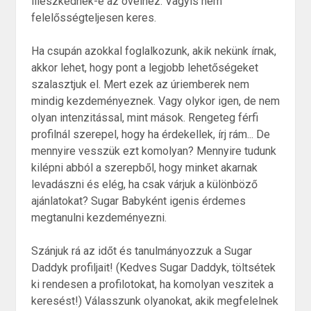
illeszkednek-e az övéihez. Vagyis nem
felelősségteljesen keres.
Ha csupán azokkal foglalkozunk, akik nekünk írnak,
akkor lehet, hogy pont a legjobb lehetőségeket
szalasztjuk el. Mert ezek az úriemberek nem
mindig kezdeményeznek. Vagy olykor igen, de nem
olyan intenzitással, mint mások. Rengeteg férfi
profilnál szerepel, hogy ha érdekellek, írj rám... De
mennyire vesszük ezt komolyan? Mennyire tudunk
kilépni abból a szerepből, hogy minket akarnak
levadászni és elég, ha csak várjuk a különböző
ajánlatokat? Sugar Babyként igenis érdemes
megtanulni kezdeményezni.
Szánjuk rá az időt és tanulmányozzuk a Sugar
Daddyk profiljait! (Kedves Sugar Daddyk, töltsétek
ki rendesen a profilotokat, ha komolyan veszitek a
keresést!) Válasszunk olyanokat, akik megfelelnek