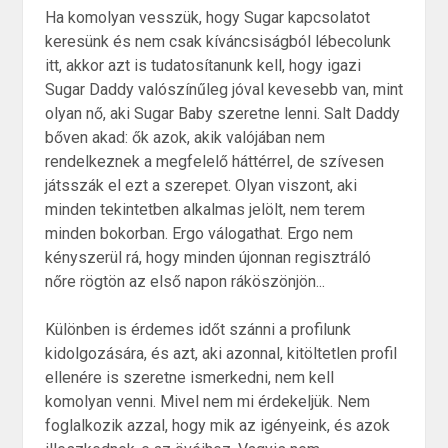
Ha komolyan vesszük, hogy Sugar kapcsolatot
keresünk és nem csak kíváncsiságból lébecolunk
itt, akkor azt is tudatosítanunk kell, hogy igazi
Sugar Daddy valószínűleg jóval kevesebb van, mint
olyan nő, aki Sugar Baby szeretne lenni. Salt Daddy
bőven akad: ők azok, akik valójában nem
rendelkeznek a megfelelő háttérrel, de szívesen
játsszák el ezt a szerepet. Olyan viszont, aki
minden tekintetben alkalmas jelölt, nem terem
minden bokorban. Ergo válogathat. Ergo nem
kényszerül rá, hogy minden újonnan regisztráló
nőre rögtön az első napon ráköszönjön...
Különben is érdemes időt szánni a profilunk
kidolgozására, és azt, aki azonnal, kitöltetlen profil
ellenére is szeretne ismerkedni, nem kell
komolyan venni. Mivel nem mi érdekeljük. Nem
foglalkozik azzal, hogy mik az igényeink, és azok