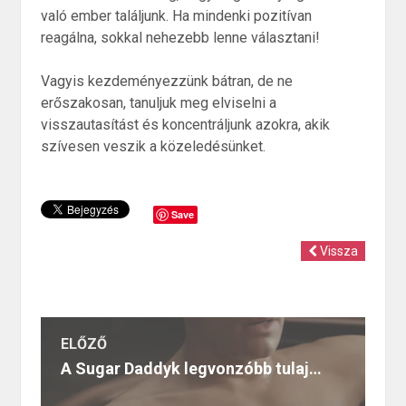
való ember találjunk. Ha mindenki pozitívan
reagálna, sokkal nehezebb lenne választani!
Vagyis kezdeményezzünk bátran, de ne
erőszakosan, tanuljuk meg elviselni a
visszautasítást és koncentráljunk azokra, akik
szívesen veszik a közeledésünket.
Save
Vissza
ELŐZŐ
A Sugar Daddyk legvonzóbb tulajdonságai