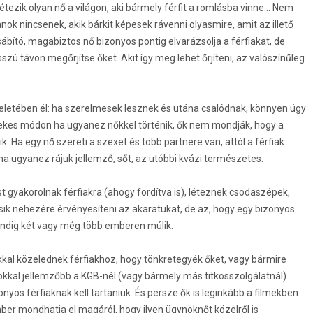
tezik olyan nő a világon, aki bármely férfit a romlásba vinne... Nem
ok nincsenek, akik bárkit képesek rávenni olyasmire, amit az illető
ábító, magabiztos nő bizonyos pontig elvarázsolja a férfiakat, de
zú távon megőrjítse őket. Akit így meg lehet őrjíteni, az valószínűleg
eletében él: ha szerelmesek lesznek és utána csalódnak, könnyen úgy
rdekes módon ha ugyanez nőkkel történik, ők nem mondják, hogy a
kik. Ha egy nő szereti a szexet és több partnere van, attól a férfiak
 ugyanez rájuk jellemző, sőt, az utóbbi kvázi természetes.
t gyakorolnak férfiakra (ahogy fordítva is), léteznek csodaszépek,
esik nehezére érvényesíteni az akaratukat, de az, hogy egy bizonyos
indig két vagy még több emberen múlik.
kal közelednek férfiakhoz, hogy tönkretegyék őket, vagy bármire
okkal jellemzőbb a KGB-nél (vagy bármely más titkosszolgálatnál)
onyos férfiaknak kell tartaniuk. És persze ők is leginkább a filmekben
er mondhatja el magáról, hogy ilyen ügynöknőt közelről is