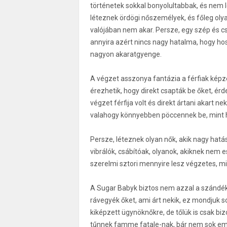
történetek sokkal bonyolultabbak, és nem lé
léteznek ördögi nőszemélyek, és főleg olyan
valójában nem akar. Persze, egy szép és cs
annyira azért nincs nagy hatalma, hogy hoss
nagyon akaratgyenge.
A végzet asszonya fantázia a férfiak képz
érezhetik, hogy direkt csapták be őket, é
végzet férfija volt és direkt ártani akart ne
valahogy könnyebben pöccennek be, mint ha
Persze, léteznek olyan nők, akik nagy hatás
vibrálók, csábítóak, olyanok, akiknek nem 
szerelmi sztori mennyire lesz végzetes, m
A Sugar Babyk biztos nem azzal a szándék
rávegyék őket, ami árt nekik, ez mondjuk s
kiképzett ügynöknőkre, de tőlük is csak biz
tűnnek famme fatale-nak, bár nem sok emb