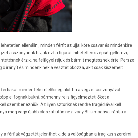
lehetetlen ellenállni, minden férfit az ujjai köré csavar és mindenkire
zet asszonyának hívják ezt a figurát: hihetetlen szépség jellemzi,
tüntetésnek érzik, ha felfigyel rájuk és bármit megtesznek érte. Persze
g ő irányít és mindenkinek a vesztét okozza, akit csak kiszemelt
 férfiakat mindenféle felelősség alól: ha a végzet asszonyával
épp el fognak bukni, bármennyire is figyelmezteti őket a
 kell szembenézniük. Az ilyen sztoriknak rendre tragédiával kell
nya meg vagy újabb áldozat után néz, vagy őt is magával rántja a
y a férfiak végzetét jelenthetik, de a valóságban a tragikus szerelmi