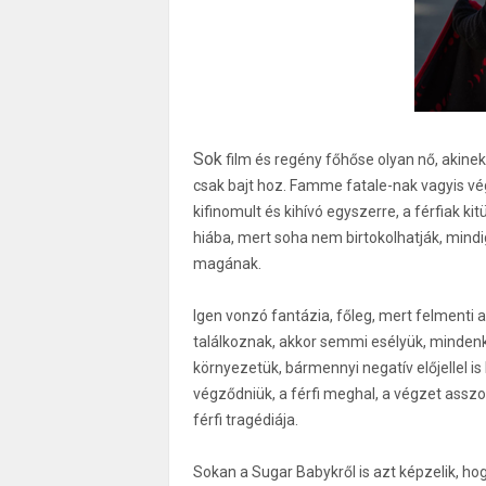
Sok
film és regény főhőse olyan nő, akinek 
csak bajt hoz. Famme fatale-nak vagyis vég
kifinomult és kihívó egyszerre, a férfiak ki
hiába, mert soha nem birtokolhatják, mindi
magának.
Igen vonzó fantázia, főleg, mert felmenti a
találkoznak, akkor semmi esélyük, mindenk
környezetük, bármennyi negatív előjellel is
végződniük, a férfi meghal, a végzet asszo
férfi tragédiája.
Sokan a Sugar Babykről is azt képzelik, hog