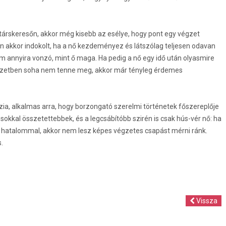
árskeresőn, akkor még kisebb az esélye, hogy pont egy végzet
n akkor indokolt, ha a nő kezdeményez és látszólag teljesen odavan
nem annyira vonzó, mint ő maga. Ha pedig a nő egy idő után olyasmire
elyzetben soha nem tenne meg, akkor már tényleg érdemes
ia, alkalmas arra, hogy borzongató szerelmi történetek főszereplője
okkal összetettebbek, és a legcsábítóbb szirén is csak hús-vér nő: ha
hatalommal, akkor nem lesz képes végzetes csapást mérni ránk.
.
Vissza