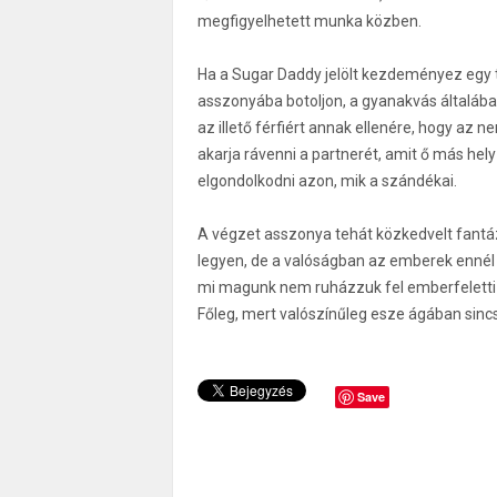
megfigyelhetett munka közben.
Ha a Sugar Daddy jelölt kezdeményez egy t
asszonyába botoljon, a gyanakvás általába
az illető férfiért annak ellenére, hogy az 
akarja rávenni a partnerét, amit ő más h
elgondolkodni azon, mik a szándékai.
A végzet asszonya tehát közkedvelt fantáz
legyen, de a valóságban az emberek ennél s
mi magunk nem ruházzuk fel emberfeletti 
Főleg, mert valószínűleg esze ágában sincs
Save