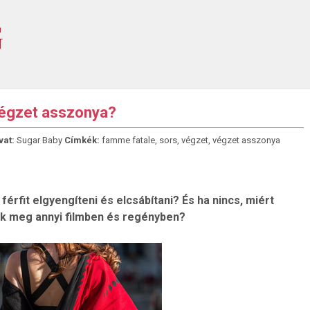
 végzet asszonya?
vat:
Sugar Baby
Címkék:
famme fatale
,
sors
,
végzet
,
végzet asszonya
férfit elgyengíteni és elcsábítani? És ha nincs, miért
ik meg annyi filmben és regényben?