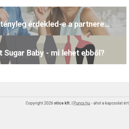
Honnan tudod, hogy tényleg érdekled-e a partneredet?
t Sugar Baby - mi lehet ebből?
Copyright 2026
ntice kft.
|
Puncs.hu
- ahol a kapcsolat ér