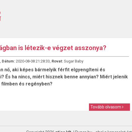
ágban is létezik-e végzet asszonya?
,
Dátum:
2020-08-08 21:28:33,
Rovat:
Sugar Baby
n nő, aki képes bármelyik férfit elgyengíteni és
i? És ha nincs, miért hisznek benne annyian? Miért jelenik
 filmben és regényben?
Tovább olvasom