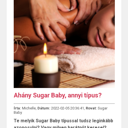
Ahány Sugar Baby, annyi típus?
Írta:
Michelle,
Dátum:
2022-02-05 20:36:41,
Rovat:
Sugar
Baby
Te melyik Sugar Baby típussal tudsz leginkább
azonosulni? Vagy milyen barátnőt keresel?