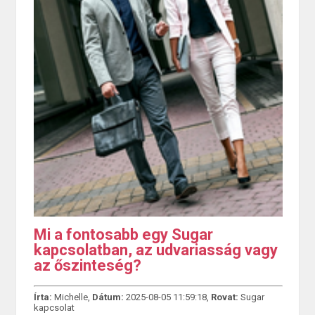
Mi a fontosabb egy Sugar
kapcsolatban, az udvariasság vagy
az őszinteség?
Írta:
Michelle,
Dátum:
2025-08-05 11:59:18,
Rovat:
Sugar
kapcsolat