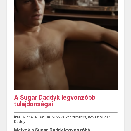
A Sugar Daddyk legvonzóbb
tulajdonságai
Írta:
Michelle,
Dátum:
2022-03-27 20:50:03,
Rovat:
Sugar
Daddy
Melyek a Sugar Daddy legvonzóbb