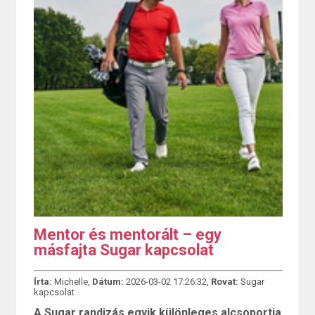
Mentor és mentorált – egy
másfajta Sugar kapcsolat
Írta:
Michelle,
Dátum:
2026-03-02 17:26:32,
Rovat:
Sugar
kapcsolat
A Sugar randizás egyik különleges alcsoportja