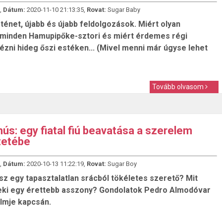
,
Dátum:
2020-11-10 21:13:35,
Rovat:
Sugar Baby
ténet, újabb és újabb feldolgozások. Miért olyan
minden Hamupipőke-sztori és miért érdemes régi
ézni hideg őszi estéken... (Mivel menni már úgyse lehet
Tovább olvasom
hús: egy fiatal fiú beavatása a szerelem
etébe
,
Dátum:
2020-10-13 11:22:19,
Rovat:
Sugar Boy
sz egy tapasztalatlan srácból tökéletes szerető? Mit
neki egy érettebb asszony? Gondolatok Pedro Almodóvar
ilmje kapcsán.