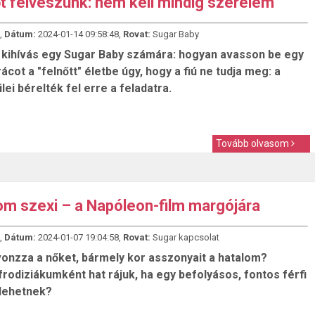
t felveszünk: nem kell mindig szerelem
,
Dátum:
2024-01-14 09:58:48,
Rovat:
Sugar Baby
 kihívás egy Sugar Baby számára: hogyan avasson be egy
cot a "felnőtt" életbe úgy, hogy a fiú ne tudja meg: a
ülei bérelték fel erre a feladatra.
Tovább olvasom
om szexi – a Napóleon-film margójára
,
Dátum:
2024-01-07 19:04:58,
Rovat:
Sugar kapcsolat
vonzza a nőket, bármely kor asszonyait a hatalom?
rodiziákumként hat rájuk, ha egy befolyásos, fontos férfi
 lehetnek?