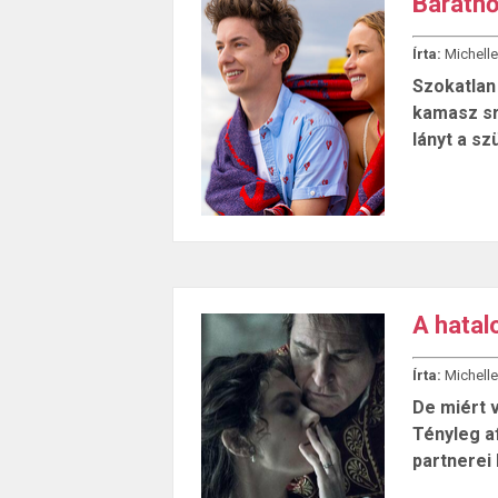
Barátnő
Írta:
Michelle
Szokatlan
kamasz srá
lányt a sz
A hatal
Írta:
Michelle
De miért 
Tényleg af
partnerei