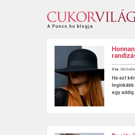
A Puncs.hu blogja
Honnan 
randizá
Írta:
Michelle
Ha azt ké
leginkább
egy addig 