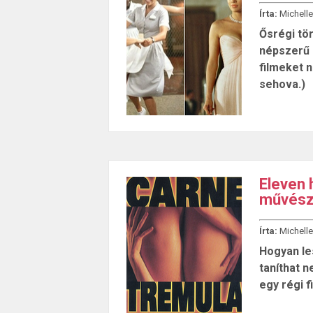
Írta:
Michelle
Ősrégi tör
népszerű 
filmeket n
sehova.)
Eleven 
művész
Írta:
Michelle
Hogyan le
taníthat 
egy régi f