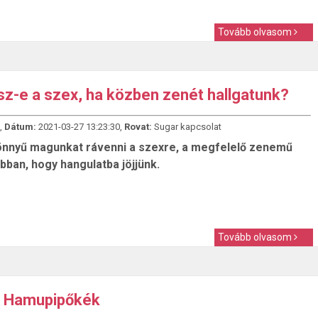
Tovább olvasom
sz-e a szex, ha közben zenét hallgatunk?
,
Dátum:
2021-03-27 13:23:30,
Rovat:
Sugar kapcsolat
nnyű magunkat rávenni a szexre, a megfelelő zenemű
bban, hogy hangulatba jöjjünk.
Tovább olvasom
 Hamupipőkék