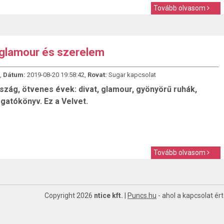
Tovább olvasom
 glamour és szerelem
,
Dátum:
2019-08-20 19:58:42,
Rovat:
Sugar kapcsolat
szág, ötvenes évek: divat, glamour, gyönyörű ruhák,
gatókönyv. Ez a Velvet.
Tovább olvasom
Copyright 2026
ntice kft.
|
Puncs.hu
- ahol a kapcsolat ér