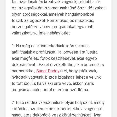
fantáziadúsak és kreatívak vagyunk, feldobhatjuk
ezt az egyébként szomorúnak tűnő őszi időszakot
olyan apróságokkal, amelyek hangulatosabbá
teszik az egészet. Romantikus és misztikus,
borzongató és vicces programokat egyaránt
választhatunk. Íme, néhány ötlet:
1. Ha még csak ismerkedünk: időszakosan
átállíthatjuk a profilunkat Hallooween-i stílusúra,
akár megfelelő fotók készítésével, akár egyéb
dekorációval… Ezzel érzékeltethetjük a potenciális
partnerekkel,
Sugar Daddy
kkel, hogy játékosak,
nyitottak vagyunk, biztos izgalmas lehet a velünk
töltött idő. És ha valaki erre vevő, akkor máris
megvan a sablonostól eltérő beszédtéma.
2. Első randira választhatunk olyan helyszínt, amely
kötődik a szellemekhez, kísértetekhez, vagy csak
hangulatos dekoráció vesz körül bennünket. Ilyen