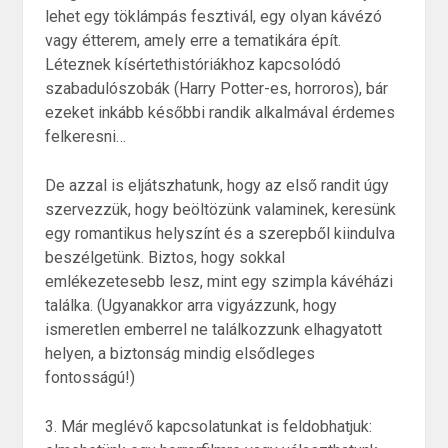
lehet egy töklámpás fesztivál, egy olyan kávézó
vagy étterem, amely erre a tematikára épít.
Léteznek kísértethistóriákhoz kapcsolódó
szabadulószobák (Harry Potter-es, horroros), bár
ezeket inkább későbbi randik alkalmával érdemes
felkeresni…
De azzal is eljátszhatunk, hogy az első randit úgy
szervezzük, hogy beöltözünk valaminek, keresünk
egy romantikus helyszínt és a szerepből kiindulva
beszélgetünk. Biztos, hogy sokkal
emlékezetesebb lesz, mint egy szimpla kávéházi
találka. (Ugyanakkor arra vigyázzunk, hogy
ismeretlen emberrel ne találkozzunk elhagyatott
helyen, a biztonság mindig elsődleges
fontosságú!)
3. Már meglévő kapcsolatunkat is feldobhatjuk: