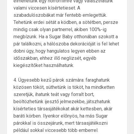
elmehetünk egy horrorfilmre vagy választhatunk
valami viccesen kísértetieset. A
szabadulószobákat már fentebb emlegettük.
Tehetünk erdei sétát a ködben, a sötétben, persze
mindig csak olyan partnerrel, akiben 100%-ig
megbízunk. Ha a Sugar Baby otthonában szokott a
pár találkozni, a hálószoba dekorációját is fel lehet
dobni úgy, hogy hangulatos legyen ebben az
időszakban, ehhez illő neglizsét, egyéb
kiegészítőket használhatunk.
4. Ügyesebb kezű párok számára: faraghatunk
közösen tököt, süthetünk is tököt, ha mindketten
szeretjük, ihatunk teát vagy forralt bort,
beöltözhetünk ijesztő jelmezekbe, játszhatunk
kísérteties társasjátékokat akár kettesben, akár
baráti körben. Ilyenkor előnyös, ha más Sugar
párokkal is összejárunk, mert társasjátékozni
például sokkal viccesebb több emberrel.