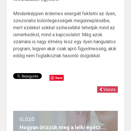
Mindenképpen érdemes energiát fektetni az ilyen,
szezonális különlegességek megünneplésébe,
mert ezekkel sokkal színesebbé tehetjük mind az
ismerkedést, mind a kapcsolatot. Még azok
számára is nagy élmény lesz egy ilyen hangulatos
program, legyen akár csak apró figyelmesség, akik
eddig nem foglalkoztak hasonló dolgokkal.
Save
Vissza
ELŐZŐ
Hogyan őrizzük meg a lelki egészségünket a Sugar randizás során?