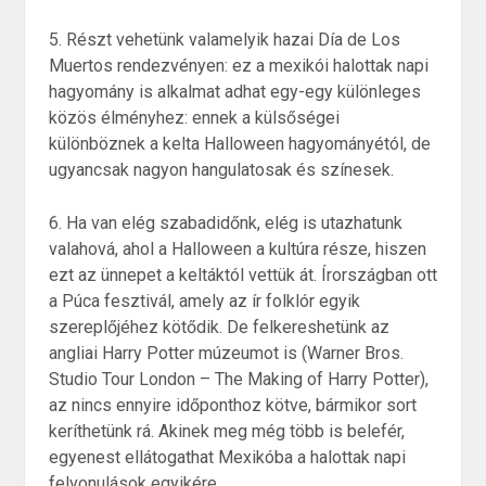
5. Részt vehetünk valamelyik hazai Día de Los
Muertos rendezvényen: ez a mexikói halottak napi
hagyomány is alkalmat adhat egy-egy különleges
közös élményhez: ennek a külsőségei
különböznek a kelta Halloween hagyományétól, de
ugyancsak nagyon hangulatosak és színesek.
6. Ha van elég szabadidőnk, elég is utazhatunk
valahová, ahol a Halloween a kultúra része, hiszen
ezt az ünnepet a keltáktól vettük át. Írországban ott
a Púca fesztivál, amely az ír folklór egyik
szereplőjéhez kötődik. De felkereshetünk az
angliai Harry Potter múzeumot is (Warner Bros.
Studio Tour London – The Making of Harry Potter),
az nincs ennyire időponthoz kötve, bármikor sort
keríthetünk rá. Akinek meg még több is belefér,
egyenest ellátogathat Mexikóba a halottak napi
felvonulások egyikére.