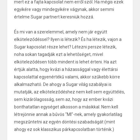
mert ez a fajta kapcsolat nem erről szól. Ha mégis ezek
egyikére vagy mindegyikére vágynak, akkor semmi
értelme Sugar partnert keresniük hozzá.
És mi van a szerelemmel, amely nem jár együtt
elköteleződéssel? Ilyen is létezik? És ha létezik, vajon a
Sugar kapcsolat része lehet? Létezni persze létezik,
noha sokan tagadják ezt a lehetőséget, mivel
elköteleződésen több mindent is lehet érteni. Ha azt
értjük alatta, hogy kvázi a házassággal vagy élettársi
kapcsolattal egyenértékű valami, akkor szűkebb körre
alkalmazható. De ahogy a Sugar világ szabályai is
mutatják, az elköteleződéshez nem kell sem együttélés,
sem kizárólagosság, sem az, hogy az ember kvázi
bonthatatlan egységet alkosson a másikkal. Nem kell
létrejönnie annak a bűvös "MI"-nek, amely gyakorlatilag
megszűntetni az egyén döntési szabadságát (mint
ahogy ez sok klasszikus párkapcsolatban történik.)