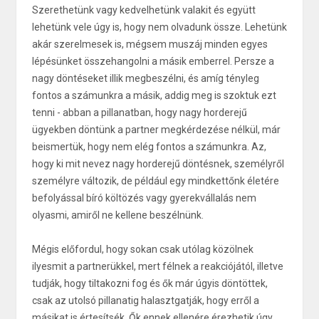
Szerethetünk vagy kedvelhetünk valakit és együtt
lehetünk vele úgy is, hogy nem olvadunk össze. Lehetünk
akár szerelmesek is, mégsem muszáj minden egyes
lépésünket összehangolni a másik emberrel. Persze a
nagy döntéseket illik megbeszélni, és amíg tényleg
fontos a számunkra a másik, addig meg is szoktuk ezt
tenni - abban a pillanatban, hogy nagy horderejű
ügyekben döntünk a partner megkérdezése nélkül, már
beismertük, hogy nem elég fontos a számunkra. Az,
hogy ki mit nevez nagy horderejű döntésnek, személyről
személyre változik, de például egy mindkettőnk életére
befolyással bíró költözés vagy gyerekvállalás nem
olyasmi, amiről ne kellene beszélnünk.
Mégis előfordul, hogy sokan csak utólag közölnek
ilyesmit a partnerükkel, mert félnek a reakciójától, illetve
tudják, hogy tiltakozni fog és ők már úgyis döntöttek,
csak az utolsó pillanatig halasztgatják, hogy erről a
másikat is értesítsék. Ők ennek ellenére érezhetik úgy,