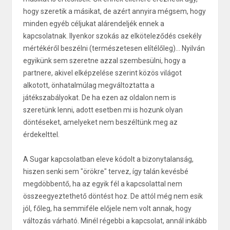
hogy szeretik a másikat, de azért annyira mégsem, hogy
minden egyéb céljukat alárendeljék ennek a
kapcsolatnak. Ilyenkor szokás az elköteleződés csekély
mértékéről beszélni (természetesen elítélőleg)... Nyilván
egyikünk sem szeretne azzal szembesülni, hogy a
partnere, akivel elképzelése szerint közös világot
alkotott, önhatalmúlag megváltoztatta a
játékszabályokat. De ha ezen az oldalon nem is
szeretünk lenni, adott esetben mi is hozunk olyan
döntéseket, amelyeket nem beszéltünk meg az
érdekelttel.
A Sugar kapcsolatban eleve kódolt a bizonytalanság,
hiszen senki sem "örökre" tervez, így talán kevésbé
megdöbbentő, ha az egyik fél a kapcsolattal nem
összeegyeztethető döntést hoz. De attól még nem esik
jól, főleg, ha semmiféle előjele nem volt annak, hogy
változás várható. Minél régebbi a kapcsolat, annál inkább