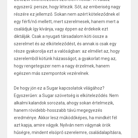
egyszerű: persze, hogy létezik. Sőt, az emberiség nagy
részére ez jellemző. Sokan nem azért köteleződnek el
egy férfi/nő mellett, mert szerelmesek, hanem mert a
családjuk így kívánja, vagy éppen az érdekeik ezt
diktálják. Csak a nyugati társadalom köti össze a
szerelmet és az elköteleződést, és annak is csak egy
része gyakorolja ezt a valóságban: az elmélet az, hogy
szerelemből kötünk házasságot, a gyakorlat meg az,
hogy rengetegszer nem a nagy érzelmek, hanem
egészen más szempontok vezérelnek.
De hogy jön ez a Sugar kapcsolatok világához?
Egyszerűen: a Sugar szövetség is elköteleződés. Nem
alkalmi kalandok sorozata, ahogy sokan értelmezik,
hanem rövidebb-hosszabb távú megegyezés
eredménye. Akkor lesz működőképes, ha mindkét fél
azt kapja, amire vágyik. Nyilván nem vágynak örök
hűségre, mindent elsöprő szerelemre, családalapításra,