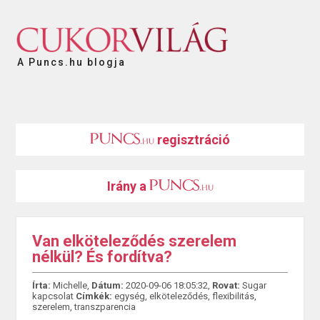
A Puncs.hu blogja
regisztráció
Irány a
Van elköteleződés szerelem
nélkül? És fordítva?
Írta:
Michelle,
Dátum:
2020-09-06 18:05:32,
Rovat:
Sugar
kapcsolat
Címkék:
egység
,
elköteleződés
,
flexibilitás
,
szerelem
,
transzparencia