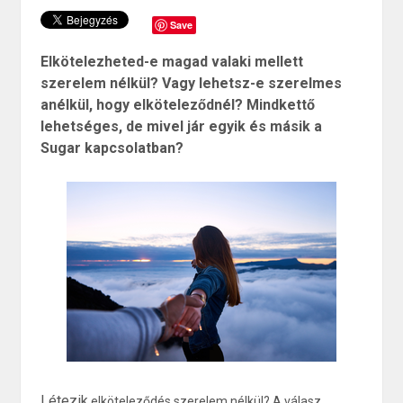
Save
Elkötelezheted-e magad valaki mellett
szerelem nélkül? Vagy lehetsz-e szerelmes
anélkül, hogy elköteleződnél? Mindkettő
lehetséges, de mivel jár egyik és másik a
Sugar kapcsolatban?
Létezik
elköteleződés szerelem nélkül? A
válasz