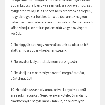
Sugar kapcsolatban oké számunkra a poli életmód, azt
nyugodtan vállaljuk, Azt azért nem érdemes elfelejteni,
hogy aki egyszer belekóstolt a poliba, annak nagyon
nehéz lesz visszatérni a monogámiához. De még mindig
választhatjuk az etikus poliamoriát vagy a szvingert
később.
7. Ne higgyük azt, hogy nem változunk az alatt az idő
alatt, amíg a Sugar világban mozgunk.
8. Ne kezdjünk olyannal, aki nem vonz igazán.
9. Ne viseljünk el semmilyen szintű megaláztatást,
bántalmazást!
10. Ne találkozzunk olyannal, akivel kényelmetlenül
érezzük magunkat. Senkivel nem kötelező randizni,
akármennyire nagylelkűnek tűnik is, és akármilyen