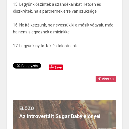
15. Legyünk őszinték a szándékainkat illetően és
diszkrétek, ha a partnernek erre van szüksége.
16. Ne ítélkezzünk, ne nevessük ki a másik vágyait, még
ha nem is egyeznek a mieinkkel.
17. Legyünk nyitottak és toleránsak.
Save
Vissza
ELŐZŐ
Az introvertált Sugar Baby előnyei