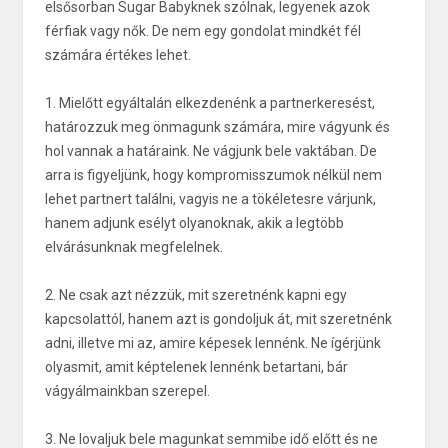
elsősorban Sugar Babyknek szólnak, legyenek azok
férfiak vagy nők. De nem egy gondolat mindkét fél
számára értékes lehet.
1. Mielőtt egyáltalán elkezdenénk a partnerkeresést,
határozzuk meg önmagunk számára, mire vágyunk és
hol vannak a határaink. Ne vágjunk bele vaktában. De
arra is figyeljünk, hogy kompromisszumok nélkül nem
lehet partnert találni, vagyis ne a tökéletesre várjunk,
hanem adjunk esélyt olyanoknak, akik a legtöbb
elvárásunknak megfelelnek.
2. Ne csak azt nézzük, mit szeretnénk kapni egy
kapcsolattól, hanem azt is gondoljuk át, mit szeretnénk
adni, illetve mi az, amire képesek lennénk. Ne ígérjünk
olyasmit, amit képtelenek lennénk betartani, bár
vágyálmainkban szerepel.
3. Ne lovaljuk bele magunkat semmibe idő előtt és ne