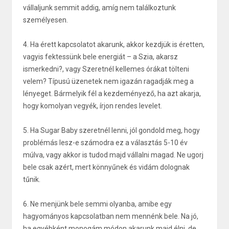
vállaljunk semmit addig, amíg nem találkoztunk
személyesen.
4. Ha érett kapcsolatot akarunk, akkor kezdjük is éretten,
vagyis fektessünk bele energiát – a Szia, akarsz
ismerkedni?, vagy Szeretnél kellemes órákat tölteni
velem? Típusú üzenetek nem igazán ragadják meg a
lényeget. Bármelyik fél a kezdeményező, ha azt akarja,
hogy komolyan vegyék, írjon rendes levelet.
5. Ha Sugar Baby szeretnél lenni, jól gondold meg, hogy
problémás lesz-e számodra ez a választás 5-10 év
múlva, vagy akkor is tudod majd vállalni magad. Ne ugorj
bele csak azért, mert könnyűnek és vidám dolognak
tűnik.
6. Ne menjünk bele semmi olyanba, amibe egy
hagyományos kapcsolatban nem mennénk bele. Na jó,
ha egyébként monogám módon akarunk majd élni, de