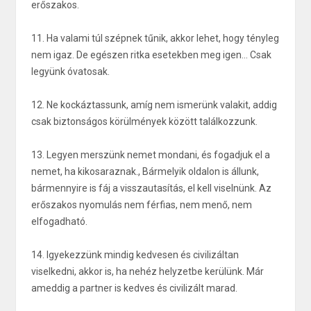
erőszakos.
11. Ha valami túl szépnek tűnik, akkor lehet, hogy tényleg
nem igaz. De egészen ritka esetekben meg igen... Csak
legyünk óvatosak.
12. Ne kockáztassunk, amíg nem ismerünk valakit, addig
csak biztonságos körülmények között találkozzunk.
13. Legyen merszünk nemet mondani, és fogadjuk el a
nemet, ha kikosaraznak., Bármelyik oldalon is állunk,
bármennyire is fáj a visszautasítás, el kell viselnünk. Az
erőszakos nyomulás nem férfias, nem menő, nem
elfogadható.
14. Igyekezzünk mindig kedvesen és civilizáltan
viselkedni, akkor is, ha nehéz helyzetbe kerülünk. Már
ameddig a partner is kedves és civilizált marad.