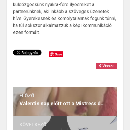
küldözgessünk nyakra-főre ilyesmiket a
partnerünknek, aki inkább a szöveges üzenetek
híve. Gyerekesnek és komolytalannak fogunk tűnni,
ha túl sokszor alkalmazzuk a képi kommunikáció
ezen formáit.
Save
Vissza
ELŐZŐ
Valentin nap előtt ott a Mistress day
KÖVETKEZŐ