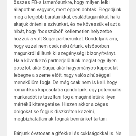
összes FB-s ismerősünkre, hogy milyen lelki
állapotban vagyunk, mert éppen dobtak. Elégedjünk
meg a legjobb barátainkkal, családtagjainkkal, ha ki
akarjuk önteni a szívünket, és ne kövessük el azt a
hibát, hogy "bosszúból" kellemetlen helyzetbe
hozzuk a volt Sugar partnerünket. Gondoljunk arra,
hogy ezzel nem csak neki ártunk, elsősorban
magunkról állítunk ki szegénységi bizonyítványt.
Ha a következő partnerjelöltünk meglát egy ilyen
posztot, akár Sugar, akár hagyományos kapcsolat
lebegne a szeme előtt, nagy valószínűséggel
menekülőre fogja. De még csak nem is kell, hogy
romantikus kapcsolatra gondoljunk: egy potenciális
munkaadót is taszítani fog a magánéletünk ilyen
mértékű kiteregetése. Hiszen akkor a céges
dolgokat se fogjuk diszkréten kezelni,
megbízhatatlannak fognak bennünket tartani.
Bánjunk óvatosan a gifekkel és cukiságokkal is. Ne