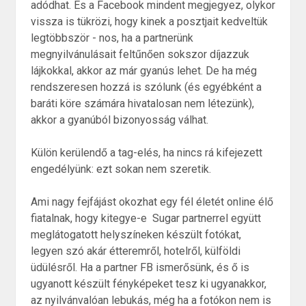
adódhat. És a Facebook mindent megjegyez, olykor
vissza is tükrözi, hogy kinek a posztjait kedveltük
legtöbbször - nos, ha a partnerünk
megnyilvánulásait feltűnően sokszor díjazzuk
lájkokkal, akkor az már gyanús lehet. De ha még
rendszeresen hozzá is szólunk (és egyébként a
baráti köre számára hivatalosan nem létezünk),
akkor a gyanúból bizonyosság válhat.
Külön kerülendő a tag-elés, ha nincs rá kifejezett
engedélyünk: ezt sokan nem szeretik.
Ami nagy fejfájást okozhat egy fél életét online élő
fiatalnak, hogy kitegye-e Sugar partnerrel együtt
meglátogatott helyszíneken készült fotókat,
legyen szó akár étteremről, hotelről, külföldi
üdülésről. Ha a partner FB ismerősünk, és ő is
ugyanott készült fényképeket tesz ki ugyanakkor,
az nyilvánvalóan lebukás, még ha a fotókon nem is