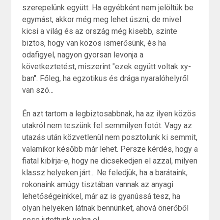
szerepelünk együtt. Ha egyébként nem jelöltük be
egymást, akkor még meg lehet úszni, de mivel
kicsi a világ és az ország még kisebb, szinte
biztos, hogy van közös ismerősünk, és ha
odafigyel, nagyon gyorsan levonja a
következtetést, miszerint "ezek együtt voltak xy-
ban". Főleg, ha egzotikus és drága nyaralóhelyről
van szó...
Én azt tartom a legbiztosabbnak, ha az ilyen közös
utakról nem teszünk fel semmilyen fotót. Vagy az
utazás után közvetlenül nem posztolunk ki semmit,
valamikor később már lehet. Persze kérdés, hogy a
fiatal kibírja-e, hogy ne dicsekedjen el azzal, milyen
klassz helyeken járt... Ne feledjük, ha a barátaink,
rokonaink amúgy tisztában vannak az anyagi
lehetőségeinkkel, már az is gyanússá tesz, ha
olyan helyeken látnak bennünket, ahová önerőből
sose jutottunk volna el.