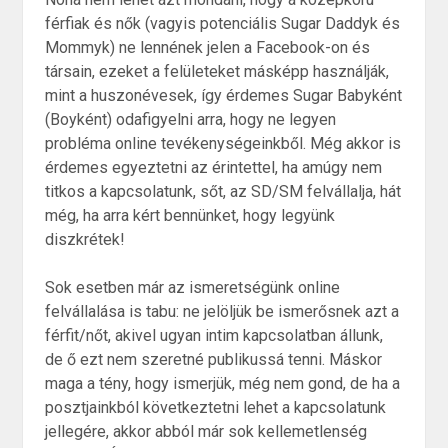
férfiak és nők (vagyis potenciális Sugar Daddyk és
Mommyk) ne lennének jelen a Facebook-on és
társain, ezeket a felületeket másképp használják,
mint a huszonévesek, így érdemes Sugar Babyként
(Boyként) odafigyelni arra, hogy ne legyen
probléma online tevékenységeinkből. Még akkor is
érdemes egyeztetni az érintettel, ha amúgy nem
titkos a kapcsolatunk, sőt, az SD/SM felvállalja, hát
még, ha arra kért bennünket, hogy legyünk
diszkrétek!
Sok esetben már az ismeretségünk online
felvállalása is tabu: ne jelöljük be ismerősnek azt a
férfit/nőt, akivel ugyan intim kapcsolatban állunk,
de ő ezt nem szeretné publikussá tenni. Máskor
maga a tény, hogy ismerjük, még nem gond, de ha a
posztjainkból következtetni lehet a kapcsolatunk
jellegére, akkor abból már sok kellemetlenség