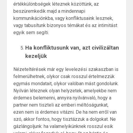
értékkülönbségek léteznek közöttünk, az
beszüremkedik majd a mindennapi
kommunikációnkba, vagy konfliktusaink lesznek,
vagy tabusítunk bizonyos témákat és az intimitást
egyik sem segíti.
Ha konfliktusunk van, azt civilizáltan
kezeljük
Nézeteltérések már egy levelezési szakaszban is
felmerülhetnek, olykor csak rosszul értelmezzük
egymás mondatait, olykor valóban mást gondolunk.
Nyilván léteznek olyan helyzetek, amelyekbe nem
érdemes belemenni, annyira nyilvánvaló, hogy a
partner nem tiszteli az emberi méltóságunkat,
ezen nem is érdemes vitázni. De ha nem erről van
szó, akkor fontos, hogy tisztázzuk a dolgokat. Ne
gázlángoljunk: ha valamelyikünknek rosszul esik