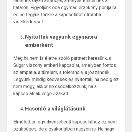
lehetnek olyan attitűdjei, amelyek túlmennek a
határon. Figyeljünk oda egymás érzékeny pontjaira
és ne tegyük tönkre a kapcsolatot otromba
viselkedéssel.
Nyitottak vagyunk egymásra
emberként
Még ha nem is életre szóló partnert keresünk, a
Sugar viszony emberi kapcsolat, amelyben fontos
az empátia, a türelem, a tolerancia, a jószándék.
Legyünk mindig kedvesek és nyitottak, ha pedig ez
nem megy, akkor ne csodálkozzunk, ha a
kapcsolatnak vége szakad.
Hasonló a világlátásunk
Elméletben egy ilyen jellegű kapcsolathoz ez nem
szükséges, de a gyakorlatban nagyon is. Ha nagy