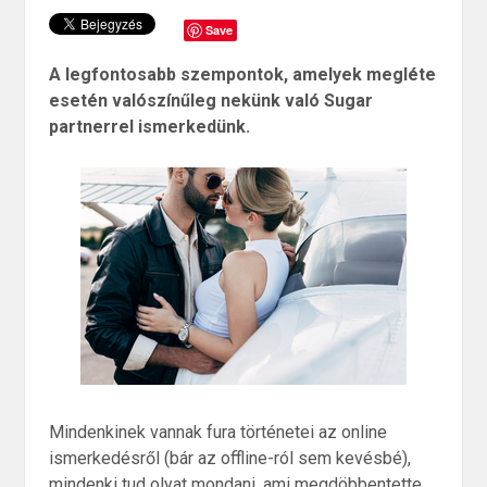
Save
A legfontosabb szempontok, amelyek megléte
esetén valószínűleg nekünk való Sugar
partnerrel ismerkedünk.
Mindenkinek vannak fura történetei az online
ismerkedésről (bár az offline-ról sem kevésbé),
mindenki tud olyat mondani, ami megdöbbentette,