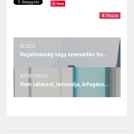
Save
Vissza
ELŐZŐ
Rugalmasság vagy szenvedés: hogyan birkózzunk meg a változásokkal Sugar Babyként?
KÖVETKEZŐ
Nem válaszol, lemondja, kifogásokat keres…