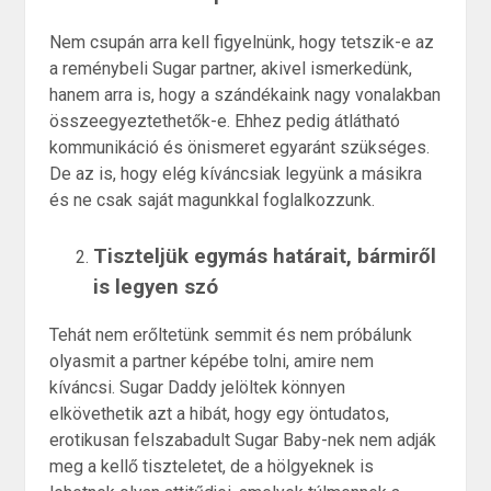
Nem csupán arra kell figyelnünk, hogy tetszik-e az
a reménybeli Sugar partner, akivel ismerkedünk,
hanem arra is, hogy a szándékaink nagy vonalakban
összeegyeztethetők-e. Ehhez pedig átlátható
kommunikáció és önismeret egyaránt szükséges.
De az is, hogy elég kíváncsiak legyünk a másikra
és ne csak saját magunkkal foglalkozzunk.
Tiszteljük egymás határait, bármiről
is legyen szó
Tehát nem erőltetünk semmit és nem próbálunk
olyasmit a partner képébe tolni, amire nem
kíváncsi. Sugar Daddy jelöltek könnyen
elkövethetik azt a hibát, hogy egy öntudatos,
erotikusan felszabadult Sugar Baby-nek nem adják
meg a kellő tiszteletet, de a hölgyeknek is