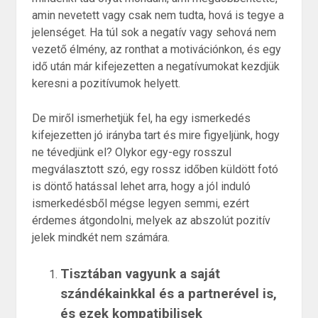
amin nevetett vagy csak nem tudta, hová is tegye a
jelenséget. Ha túl sok a negatív vagy sehová nem
vezető élmény, az ronthat a motivációnkon, és egy
idő után már kifejezetten a negatívumokat kezdjük
keresni a pozitívumok helyett.
De miről ismerhetjük fel, ha egy ismerkedés
kifejezetten jó irányba tart és mire figyeljünk, hogy
ne tévedjünk el? Olykor egy-egy rosszul
megválasztott szó, egy rossz időben küldött fotó
is döntő hatással lehet arra, hogy a jól induló
ismerkedésből mégse legyen semmi, ezért
érdemes átgondolni, melyek az abszolút pozitív
jelek mindkét nem számára.
Tisztában vagyunk a saját
szándékainkkal és a partnerével is,
és ezek kompatibilisek