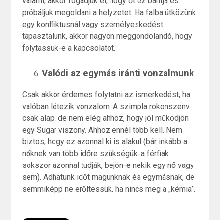
valami, akkor fogadjuk el, hogy őt ez bántja és
próbáljuk megoldani a helyzetet. Ha falba ütközünk
egy konfliktusnál vagy személyeskedést
tapasztalunk, akkor nagyon meggondolandó, hogy
folytassuk-e a kapcsolatot.
Valódi az egymás iránti vonzalmunk
Csak akkor érdemes folytatni az ismerkedést, ha
valóban létezik vonzalom. A szimpla rokonszenv
csak alap, de nem elég ahhoz, hogy jól működjön
egy Sugar viszony. Ahhoz ennél több kell. Nem
biztos, hogy ez azonnal ki is alakul (bár inkább a
nőknek van több időre szükségük, a férfiak
sokszor azonnal tudják, bejön-e nekik egy nő vagy
sem). Adhatunk időt magunknak és egymásnak, de
semmiképp ne erőltessük, ha nincs meg a „kémia”.