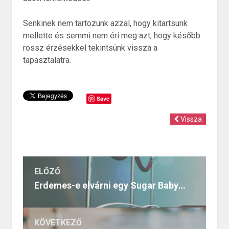
Senkinek nem tartozunk azzal, hogy kitartsunk
mellette és semmi nem éri meg azt, hogy később
rossz érzésekkel tekintsünk vissza a
tapasztalatra.
Save
Vissza
ELŐZŐ
Érdemes-e elvárni egy Sugar Babytől a kizárólagosságot?
KÖVETKEZŐ