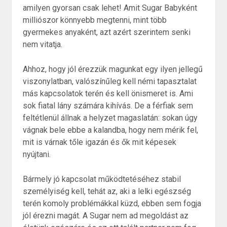
amilyen gyorsan csak lehet! Amit Sugar Babyként
milliószor könnyebb megtenni, mint több
gyermekes anyaként, azt azért szerintem senki
nem vitatja.
Ahhoz, hogy jól érezzük magunkat egy ilyen jellegű
viszonylatban, valószínűleg kell némi tapasztalat
más kapcsolatok terén és kell önismeret is. Ami
sok fiatal lány számára kihívás. De a férfiak sem
feltétlenül állnak a helyzet magaslatán: sokan úgy
vágnak bele ebbe a kalandba, hogy nem mérik fel,
mit is várnak tőle igazán és ők mit képesek
nyújtani.
Bármely jó kapcsolat működtetéséhez stabil
személyiség kell, tehát az, aki a lelki egészség
terén komoly problémákkal küzd, ebben sem fogja
jól érezni magát. A Sugar nem ad megoldást az