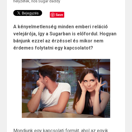
helyzetek
,
nős Sugar daddy
Save
A kényelmetlenség minden emberi reláció
velejárója, így a Sugarban is előfordul. Hogyan
bánjunk ezzel az érzéssel és mikor nem
érdemes folytatni egy kapcsolatot?
Mondjunk egy kapcsolati formát, ahol az egyik