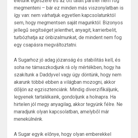
életünk egészére és az ott talált partner nem fog
megmenteni – bár ez minden más viszonylatban is
így van: nem várhatjuk egyetlen kapcsolatunktól
sem, hogy megmentsen saját magunktól. Bizonyos
jellegű segítséget jelenthet, anyagit, karrierbelit,
turbózhatja az önbizalmunkat, de mindent nem fog
egy csapásra megváltoztatni.
A Sugarhoz jó adag józanság és stabilitás kell, és
soha ne támaszkodjunk rá oly mértékben, hogy ha
szakítunk a Daddyvel vagy úgy döntünk, hogy nem
akarunk többé ebben a világban mozogni, akkor
dőljön az egzisztenciánk. Mindig diverzifikáljunk,
legyenek tartalékaink, gondoljunk a holnapra. Ha
hirtelen jól megy anyagilag, akkor tegyünk félre. Ne
maradjunk olyan kapcsolatban, amelyből már
menekülnénk.
A Sugar egyik előnye, hogy olyan emberekkel