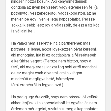
nincsen hozzá közünk. Aki kényelmetlennek
gondolja az ilyen helyzetet, vagy egyenesen fél (a
botránytól, veszekedéstől, vádaskodástól), az ne
menjen be egy ilyen jellegű kapcsolatba. Persze
sokkal kisebb lesz így a választék, de ezt a rizikót
is vállalni kell.
Ha valaki nem szeretné, ha a partnerének más
partnere is lenne, akkor igyekezzen olyat keresni,
aki monogám. Írja ki az adatlapjára, a félreértések
elkerülése végett. (Persze nem biztos, hogy a
férfi, aki megkeresi, igazat fog neki erről mondani,
de ez megint csak olyasmi, ami a világon
mindenütt megfigyelhető, bármelyen
társkeresésről is legyen szó.)
Ha pedig úgy érezzük, hogy nem bánnak jól velünk,
akkor lépjünk ki a kapcsolatból! Itt egyáltalán nem
érdemes mérlegelni, szakítsuk meg a kapcsolatot,