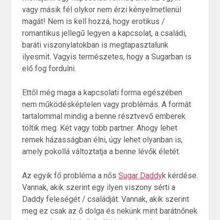
vagy másik fél olykor nem érzi kényelmetlenül
magát! Nem is kell hozzá, hogy erotikus /
romantikus jellegű legyen a kapcsolat, a családi,
baráti viszonylatokban is megtapasztalunk
ilyesmit. Vagyis természetes, hogy a Sugarban is
elő fog fordulni.
Ettől még maga a kapcsolati forma egészében
nem működésképtelen vagy problémás. A formát
tartalommal mindig a benne résztvevő emberek
töltik meg. Két vagy több partner. Ahogy lehet
remek házasságban élni, úgy lehet olyanban is,
amely pokollá változtatja a benne lévők életét.
Az egyik fő probléma a nős
Sugar Daddy
k kérdése.
Vannak, akik szerint egy ilyen viszony sérti a
Daddy feleségét / családját. Vannak, akik szerint
meg ez csak az ő dolga és nekünk mint barátnőnek