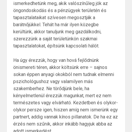
ismerkedhetünk meg, akik valószínűleg jók az
öngondoskodás és a pénzügyek területén és
tapasztalataikat szívesen megosztják a
barátnőjükkel. Tehát ha már ilyen közegbe
kerültünk, akkor tanuljunk meg gazdálkodni,
szerezzünk a saját területünkön szakmai
tapasztalatokat, építsünk kapcsolati hálót.
Ha úgy érezzük, hogy van hová fejlődnünk
önismereti téren, akkor költsünk erre – sajnos
sokan éppen anyagi okokból nem tudnak elmenni
pszichológushoz vagy valamilyen más
szakemberhez. Ne törődjünk bele, ha
kényelmetlenül érezzük magunkat, mert ez nem
természetes vagy elvárható. Kezdetben és olykor-
olykor persze igen, hiszen amíg nem ismerünk egy
partnert, addig vannak kínos pillanatok. De ha ez az
érzés nem szűnik, akkor inkább hagyjuk abba az
adott ismerkedést.