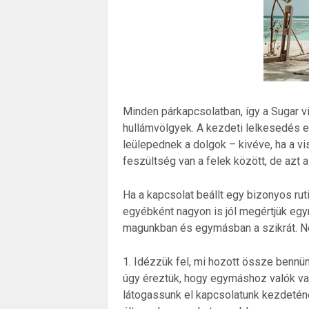
Minden párkapcsolatban, így a Sugar 
hullámvölgyek. A kezdeti lelkesedés e
leülepednek a dolgok – kivéve, ha a vi
feszültség van a felek között, de azt a 
Ha a kapcsolat beállt egy bizonyos ruti
egyébként nagyon is jól megértjük egym
magunkban és egymásban a szikrát. Né
1. Idézzük fel, mi hozott össze bennü
úgy éreztük, hogy egymáshoz valók vag
látogassunk el kapcsolatunk kezdeténe