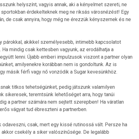
zunk helyszínt, vagyis annak, aki a kényelmet szereti, ne
m sportokban érdekelteknek meg ne riksás városnézést! Egy
nán, de csak annyira, hogy még ne érezzük kényszernek és ne
y párokkal, akikkel személyesebb, intimebb kapcsolatot
 Ha mindig csak kettesben vagyunk, az erodálhatja a
együtt lenni. Újabb emberi impulzusok viszont a partner olyan
elmünket, amilyenekre korábban nem is gondoltunk. Az is
 egy másik férfi vagy nő vonzódik a Sugar kevesünkhöz.
nak titkos tehetségünket, pedig játszunk valamilyen
 sikeresek, teremtsünk lehetőséget arra, hogy tanúi
ig a partner számára nem sejtett szerepben! Ha váratlan
 erős vágyat tud ébreszteni a partnerben.
 odaveszni, csak, mert egy kissé rutinossá vált. Persze ha
 akkor csekély a siker valószínűsége. De legalább