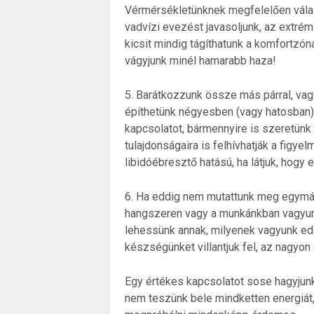
Vérmérsékletünknek megfelelően válass
vadvízi evezést javasoljunk, az extré
kicsit mindig tágíthatunk a komfortzó
vágyjunk minél hamarabb haza!
5. Barátkozzunk össze más párral, vag
építhetünk négyesben (vagy hatosban).
kapcsolatot, bármennyire is szeretünk 
tulajdonságaira is felhívhatják a figy
libidóébresztő hatású, ha látjuk, hogy
6. Ha eddig nem mutattunk meg egymás
hangszeren vagy a munkánkban vagyunk
lehessünk annak, milyenek vagyunk edd
készségünket villantjuk fel, az nagyon
Egy értékes kapcsolatot sose hagyjunk
nem teszünk bele mindketten energiát,