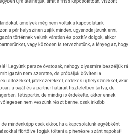
gyben újra átélhetjük, amit a friss kapcsolatban, viszont
alandokat, amelyek még nem voltak a kapcsolatunk
on a pár helyszínen zajlik minden, ugyanoda járunk enni,
gazán történnek velünk váratlan és pozitív dolgok, akkor
partnerünket, vagy közösen is tervezhetünk, a lényeg az, hogy
 felé! Legyünk persze óvatosak, nehogy olyasmire beszéljük rá
it igazán nem szeretne, de próbáljuk bővíteni a
exi öltözékkel, játékszerekkel, érdekes új helyszínekkel, akár
n, a saját és a partner határait tiszteletben tartva, de
gerben, fétispartin, de mindig is érdekelte, akkor ennek
tevőlegesen nem veszünk részt benne, csak inkább
e, de mindenképp csak akkor, ha a kapcsolatunk egyébként
sokkal flörtölve fogjuk tölteni a pihenésre szánt napokat!