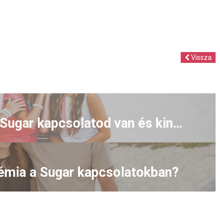
Vissza
Kinek valld be, hogy Sugar kapcsolatod van és kinek inkább ne?
émia a Sugar kapcsolatokban?