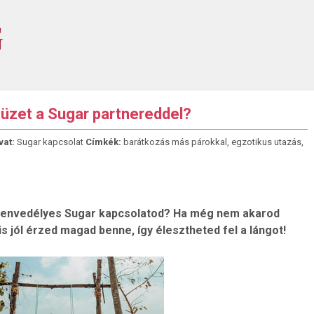
tüzet a Sugar partnereddel?
vat:
Sugar kapcsolat
Címkék:
barátkozás más párokkal
,
egzotikus utazás
,
szenvedélyes Sugar kapcsolatod? Ha még nem akarod
 jól érzed magad benne, így élesztheted fel a lángot!