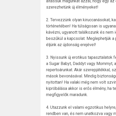
áltassuk magunkat azzal, hogy egy az e
szerezhetünk új élményeket!
2. Tervezzünk olyan kiruccanásokat, k
történetében! Ha túlságosan is ugyanaz
kávézni, ugyanott találkozunk és nem i
beszűkül a kapcsolat. Meglephetjük a 
éljünk az újdonság erejével!
3. Nyissunk új erotikus tapasztalatok
a Sugar Babyt, Daddyt vagy Mommyt, am
repertoárunkat. Akár szerepjátékkal, sz
mások bevonásával. Mindig biztonságosa
nyitottan! Ha valaki még nem volt szvin
kipróbálása akkor is erős élmény, ha 
megfigyelők maradunk.
4. Utazzunk el valami egzotikus helyr
rendben van, és nem unatkozva vagy má