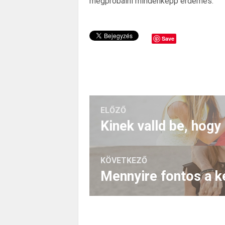
megpróbálni mindenképp érdemes.
Save
ELŐZŐ
KÖVETKEZŐ
Mennyire fontos a k