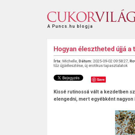
A Puncs.hu blogja
Hogyan élesztheted újjá a 
Írta:
Michelle,
Dátum:
2025-09-02 09:58:27,
Ro
tűz újjáélesztése
,
új erotikus tapasztalatok
Save
Kissé rutinossá vált a kezdetben 
elengedni, mert egyébként nagyon is