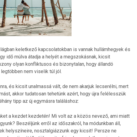
világban keletkező kapcsolatokban is vannak hullámhegyek és
gy idő múlva átadja a helyét a megszokásnak, kicsit
szony olyan konfliktusos és bizonytalan, hogy állandó
legtöbben nem viselik túl jól.
nra, és kicsit unalmassá vált, de nem akarjuk lecserélni, mert
ást, akkor tudatosan tehetünk azért, hogy újra felélesszük
hány tipp az új egymásra találáshoz:
nket a kezdet kezdetén! Mi volt az a közös nevező, ami miatt
yunk? Beszéljünk erről az időszakról, ha módunkban áll,
k helyszíneire, nosztalgiázzunk egy kicsit! Persze ne