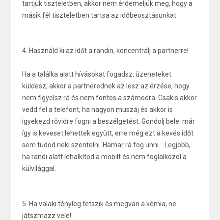
tartjuk tiszteletben, akkor nem érdemeljük meg, hogy a
másik fél tiszteletben tartsa az időbeosztásunkat.
4. Használd ki az időt a randin, koncentrálj a partnerre!
Ha a találka alatt hívásokat fogadsz, üzeneteket
küldesz, akkor a partnerednek az lesz az érzése, hogy
nem figyelsz rá és nem fontos a számodra. Csakis akkor
vedd fel a telefont, ha nagyon muszáj és akkor is
igyekezd rövidre fogni a beszélgetést. Gondolj bele: már
így is keveset lehettek együtt, erre még ezt a kevés időt
sem tudod neki szentelni. Hamar rá fog unni... Legjobb,
ha randi alatt lehalkítod a mobilt és nem foglalkozol a
külvilággal.
5. Ha valaki tényleg tetszik és megvan a kémia, ne
játszmázz vele!