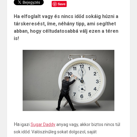
Save
Ha elfoglalt vagy és nincs időd sokáig húzni a
társkeresést, íme, néhány tipp, ami segíthet
abban, hogy céltudatosabbá válj ezen a téren
is!
Ha
igazi
Sugar Daddy
anyag vagy, akkor biztos nincs túl
sok időd. Valószínűleg sokat dolgozol, saját