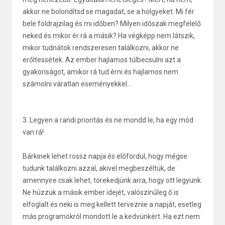
akkor ne bolondítsd se magadat, se a hölgyeket. Mi fér
bele földrajzilag és mi időben? Milyen időszak megfelelő
neked és mikor ér rá a másik? Ha végképp nem látszik,
mikor tudnátok rendszeresen találkozni, akkor ne
erőltessétek. Az ember hajlamos túlbecsülni azt a
gyakoriságot, amikor rá tud érni és hajlamos nem
számolni váratlan eseményekkel...
3. Legyen a randi prioritás és ne mondd le, ha egy mód
van rá!
Bárkinek lehet rossz napja és előfordul, hogy mégse
tudunk találkozni azzal, akivel megbeszéltük, de
amennyire csak lehet, törekedjünk arra, hogy ott legyünk.
Ne húzzuk a másik ember idejét, valószínűleg ő is
elfoglalt és neki is meg kellett terveznie a napját, esetleg
más programokról mondott le a kedvünkért. Ha ezt nem