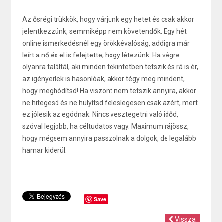
Az ősrégi trükkök, hogy várjunk egy hetet és csak akkor
jelentkezzünk, semmiképp nem követendők. Egy hét
online ismerkedésnél egy örökkévalóság, addigra már
leírt a nő és el is felejtette, hogy létezünk. Ha végre
olyanra találtál, aki minden tekintetben tetszik és rá is ér,
az igényeitek is hasonlóak, akkor tégy meg mindent,
hogy meghódítsd! Ha viszont nem tetszik annyira, akkor
ne hitegesd és ne hülyítsd feleslegesen csak azért, mert
ez jólesik az egódnak. Nincs vesztegetni való időd,
szóval legjobb, ha céltudatos vagy. Maximum rájössz,
hogy mégsem annyira passzolnak a dolgok, de legalább
hamar kiderül.
Save
Vissza