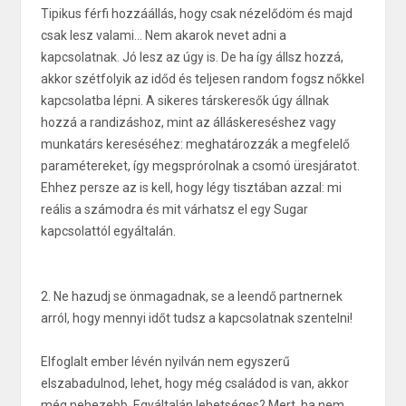
Tipikus férfi hozzáállás, hogy csak nézelődöm és majd
csak lesz valami... Nem akarok nevet adni a
kapcsolatnak. Jó lesz az úgy is. De ha így állsz hozzá,
akkor szétfolyik az időd és teljesen random fogsz nőkkel
kapcsolatba lépni. A sikeres társkeresők úgy állnak
hozzá a randizáshoz, mint az álláskereséshez vagy
munkatárs kereséséhez: meghatározzák a megfelelő
paramétereket, így megsprórolnak a csomó üresjáratot.
Ehhez persze az is kell, hogy légy tisztában azzal: mi
reális a számodra és mit várhatsz el egy Sugar
kapcsolattól egyáltalán.
2. Ne hazudj se önmagadnak, se a leendő partnernek
arról, hogy mennyi időt tudsz a kapcsolatnak szentelni!
Elfoglalt ember lévén nyilván nem egyszerű
elszabadulnod, lehet, hogy még családod is van, akkor
még nehezebb. Egyáltalán lehetséges? Mert, ha nem,