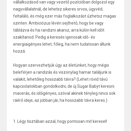
vállalkozásod van vagy vezető pozícióban dolgozol egy
nagyvállalatnál, de lehetsz sikeres orvos, ügyvéd,
feltaláló, és még ezer más foglalkozást űzhetsz magas
szinten. Ambiciózus lévén sejthető, hogy be vagy
táblázva és ha randizni akarsz, arra külön kell időt
szakítanod. Pedig a keresés igencsak idő- és
energiaigényes lehet, főleg, ha nem tudatosan állunk
hozzá.
Hogyan szervezhetjük úgy az életünket, hogy mégis
beleférjen a randizás és viszonylag hamar találjunk is
valakit, lehetőleg hosszabb távra? (Lehet rövid távú
kapcsolatokban gondolkodni, de új Sugar Babyt keresni
macerás, és időigényes, szóval akinek tényleg nincs sok
ráérő ideje, az jobban jár, ha hosszabb távra keres.)
1. Légy tisztában azzal, hogy pontosan mit keresel!