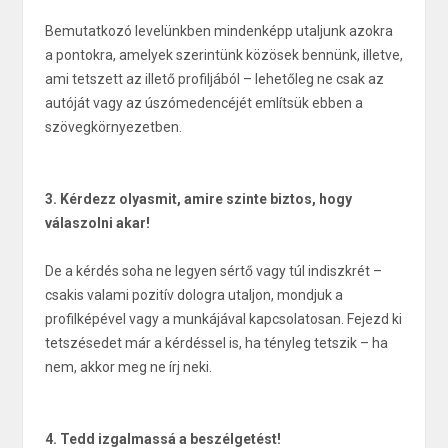
Bemutatkozó levelünkben mindenképp utaljunk azokra
a pontokra, amelyek szerintünk közösek bennünk, illetve,
ami tetszett az illető profiljából – lehetőleg ne csak az
autóját vagy az úszómedencéjét említsük ebben a
szövegkörnyezetben.
3. Kérdezz olyasmit, amire szinte biztos, hogy
válaszolni akar!
De a kérdés soha ne legyen sértő vagy túl indiszkrét –
csakis valami pozitív dologra utaljon, mondjuk a
profilképével vagy a munkájával kapcsolatosan. Fejezd ki
tetszésedet már a kérdéssel is, ha tényleg tetszik – ha
nem, akkor meg ne írj neki.
4. Tedd izgalmassá a beszélgetést!