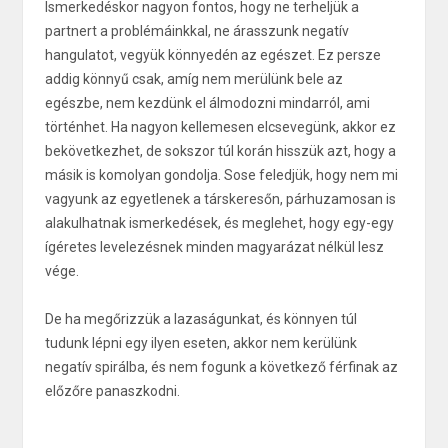
Ismerkedéskor nagyon fontos, hogy ne terheljük a
partnert a problémáinkkal, ne árasszunk negatív
hangulatot, vegyük könnyedén az egészet. Ez persze
addig könnyű csak, amíg nem merülünk bele az
egészbe, nem kezdünk el álmodozni mindarról, ami
történhet. Ha nagyon kellemesen elcsevegünk, akkor ez
bekövetkezhet, de sokszor túl korán hisszük azt, hogy a
másik is komolyan gondolja. Sose feledjük, hogy nem mi
vagyunk az egyetlenek a társkeresőn, párhuzamosan is
alakulhatnak ismerkedések, és meglehet, hogy egy-egy
ígéretes levelezésnek minden magyarázat nélkül lesz
vége.
De ha megőrizzük a lazaságunkat, és könnyen túl
tudunk lépni egy ilyen eseten, akkor nem kerülünk
negatív spirálba, és nem fogunk a következő férfinak az
előzőre panaszkodni.