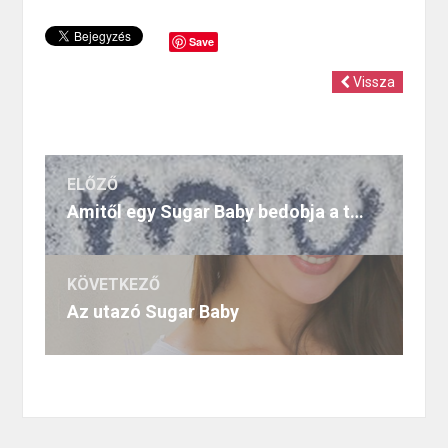
Save
Vissza
ELŐZŐ
Amitől egy Sugar Baby bedobja a törölközőt
KÖVETKEZŐ
Az utazó Sugar Baby