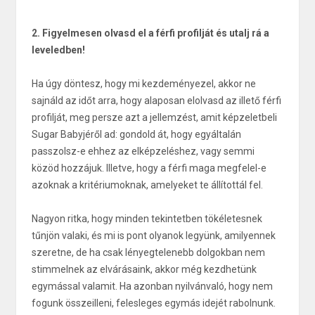
2. Figyelmesen olvasd el a férfi profilját és utalj rá a
leveledben!
Ha úgy döntesz, hogy mi kezdeményezel, akkor ne
sajnáld az időt arra, hogy alaposan elolvasd az illető férfi
profilját, meg persze azt a jellemzést, amit képzeletbeli
Sugar Babyjéről ad: gondold át, hogy egyáltalán
passzolsz-e ehhez az elképzeléshez, vagy semmi
közöd hozzájuk. Illetve, hogy a férfi maga megfelel-e
azoknak a kritériumoknak, amelyeket te állítottál fel.
Nagyon ritka, hogy minden tekintetben tökéletesnek
tűnjön valaki, és mi is pont olyanok legyünk, amilyennek
szeretne, de ha csak lényegtelenebb dolgokban nem
stimmelnek az elvárásaink, akkor még kezdhetünk
egymással valamit. Ha azonban nyilvánvaló, hogy nem
fogunk összeilleni, felesleges egymás idejét rabolnunk.