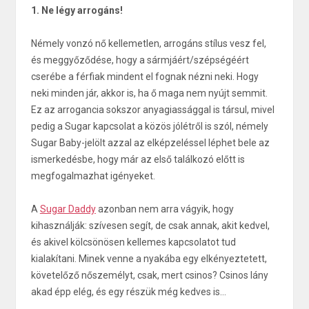
1. Ne légy arrogáns!
Némely vonzó nő kellemetlen, arrogáns stílus vesz fel,
és meggyőződése, hogy a sármjáért/szépségéért
cserébe a férfiak mindent el fognak nézni neki. Hogy
neki minden jár, akkor is, ha ő maga nem nyújt semmit.
Ez az arrogancia sokszor anyagiassággal is társul, mivel
pedig a Sugar kapcsolat a közös jólétről is szól, némely
Sugar Baby-jelölt azzal az elképzeléssel léphet bele az
ismerkedésbe, hogy már az első találkozó előtt is
megfogalmazhat igényeket.
A
Sugar Daddy
azonban nem arra vágyik, hogy
kihasználják: szívesen segít, de csak annak, akit kedvel,
és akivel kölcsönösen kellemes kapcsolatot tud
kialakítani. Minek venne a nyakába egy elkényeztetett,
követelőző nőszemélyt, csak, mert csinos? Csinos lány
akad épp elég, és egy részük még kedves is…