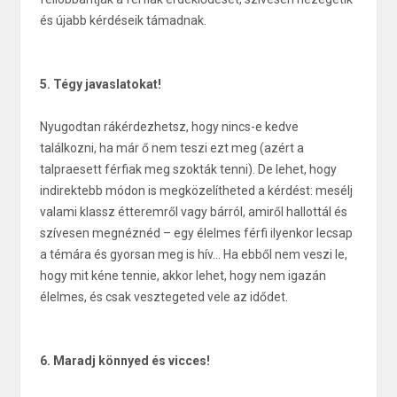
és újabb kérdéseik támadnak.
5. Tégy javaslatokat!
Nyugodtan rákérdezhetsz, hogy nincs-e kedve
találkozni, ha már ő nem teszi ezt meg (azért a
talpraesett férfiak meg szokták tenni). De lehet, hogy
indirektebb módon is megközelítheted a kérdést: mesélj
valami klassz étteremről vagy bárról, amiről hallottál és
szívesen megnéznéd – egy élelmes férfi ilyenkor lecsap
a témára és gyorsan meg is hív… Ha ebből nem veszi le,
hogy mit kéne tennie, akkor lehet, hogy nem igazán
élelmes, és csak vesztegeted vele az idődet.
6. Maradj könnyed és vicces!