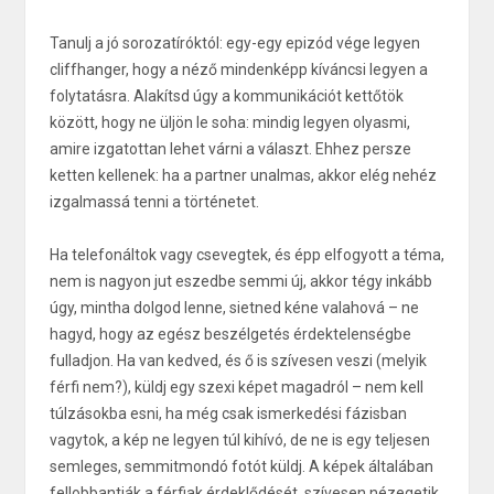
Tanulj a jó sorozatíróktól: egy-egy epizód vége legyen
cliffhanger, hogy a néző mindenképp kíváncsi legyen a
folytatásra. Alakítsd úgy a kommunikációt kettőtök
között, hogy ne üljön le soha: mindig legyen olyasmi,
amire izgatottan lehet várni a választ. Ehhez persze
ketten kellenek: ha a partner unalmas, akkor elég nehéz
izgalmassá tenni a történetet.
Ha telefonáltok vagy csevegtek, és épp elfogyott a téma,
nem is nagyon jut eszedbe semmi új, akkor tégy inkább
úgy, mintha dolgod lenne, sietned kéne valahová – ne
hagyd, hogy az egész beszélgetés érdektelenségbe
fulladjon. Ha van kedved, és ő is szívesen veszi (melyik
férfi nem?), küldj egy szexi képet magadról – nem kell
túlzásokba esni, ha még csak ismerkedési fázisban
vagytok, a kép ne legyen túl kihívó, de ne is egy teljesen
semleges, semmitmondó fotót küldj. A képek általában
fellobbantják a férfiak érdeklődését, szívesen nézegetik