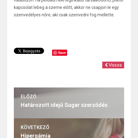
válasszon: ha például neki leginkább társalkodónő, plátói
kapcsolat lebeg a szeme előtt, akkor ne csapjon le egy
szenvedélyes nőre, aki csak szenvedni fog mellette.
Save
Vissza
ELŐZŐ
Határozott idejű Sugar szerződés
KÖVETKEZŐ
Hipergámia