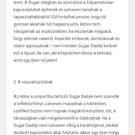
lenni. A Sugar világban és azon kívül is folyamatosan
kapcsolatokat építenek és szívesen tanulnak a
tapasztaltabbaktól. Előfordulhat persze, hogy túl
gyorsan akarnak túl magasra jutni, illetve nem
válogatnak az eszközökben, ha elszánták magukat,
hogy elérnek valamit. Inspiráló emberek, dominánsak és
olykor agresszívak – nem minden Sugar Daddy kedveli
ezt a típust, de van, aki kifejezetten élvezi a kihívást,
amit egy ilyen nő jelent.
2. A visszahúzódóak
Az ebbe a csoportba tartozó Sugar Babyk nem szeretik
a reflektorfényt, szívesen maradnak a háttérben,
szelfiket biztos nem fognak magukról készíteni, sőt, a
társaságban való megjelenéstől is ódzkodnak. Ha a
Sugar Daddy nem szívesen villog a barátnőjével, inkább
diszkrét kapcsolatot akar folytatni, akkor egy ilyen hölgy