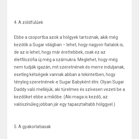
4. A zöldfülűek
Ebbe a csoportba azok a hölgyek tartoznak, akik még
kezdők a Sugar világban – lehet, hogy nagyon fiatalok is,
de az is lehet, hogy már érettebbek, csak ez az
életfilozófia új még a számukra. Meglehet, hogy még
nem tudják igazán, mit szeretnének és merre induljanak,
esetleg kétségeik vannak abban a tekintetben, hogy
tényleg szeretnének-e Sugar Babyként élni. Olyan Sugar
Daddy való melléjük, aki türelmes és szívesen vezeti be a
kezdőket ebbe a miliőbe. (Aki maga is kezdő, az
valószínűleg jobban jár egy tapasztaltabb hölggyel.)
5. A gyakorlatiasak