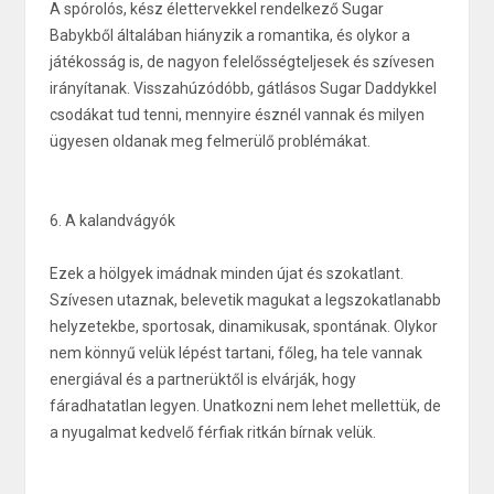
A spórolós, kész élettervekkel rendelkező Sugar
Babykből általában hiányzik a romantika, és olykor a
játékosság is, de nagyon felelősségteljesek és szívesen
irányítanak. Visszahúzódóbb, gátlásos Sugar Daddykkel
csodákat tud tenni, mennyire észnél vannak és milyen
ügyesen oldanak meg felmerülő problémákat.
6. A kalandvágyók
Ezek a hölgyek imádnak minden újat és szokatlant.
Szívesen utaznak, belevetik magukat a legszokatlanabb
helyzetekbe, sportosak, dinamikusak, spontának. Olykor
nem könnyű velük lépést tartani, főleg, ha tele vannak
energiával és a partnerüktől is elvárják, hogy
fáradhatatlan legyen. Unatkozni nem lehet mellettük, de
a nyugalmat kedvelő férfiak ritkán bírnak velük.