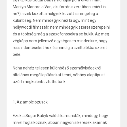
egy tipikus Sugar Baby (mondjuk pont olyan, mint
Marilyn Monroe a Van, aki forrón szeretiben, miért is
ne?), ezek között a hölgyek között is rengeteg a
különbség. Nem mindegyik néz ki úgy, mint egy
hollywoodi filmsztár, nem mindegyik szeret szerepelni,
és a többség még a szaxofonosokra se bukik. Az meg
végképp nem jellemző egységesen mindenkire, hogy
rossz döntéseket hoz és mindig a széltolókba szeret
bele.
Noha nehéz teljesen különböző személyiségekről
általános megállapításokat tenni, néhány alaptípust
azért megkülönböztethetünk:
1. Az ambiciózusok
Ezek a Sugar Babyk valódi karrieristák, mindegy, hogy
mivel foglalkoznak, abban nagyon sikeresek akarnak