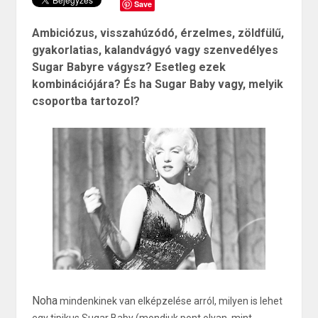
Save
Ambiciózus, visszahúzódó, érzelmes, zöldfülű,
gyakorlatias, kalandvágyó vagy szenvedélyes
Sugar Babyre vágysz? Esetleg ezek
kombinációjára? És ha Sugar Baby vagy, melyik
csoportba tartozol?
Noha
mindenkinek van elképzelése arról, milyen is lehet