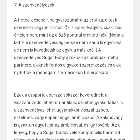
7. A szenvedélyesek
A hetedik csoport hölgyei számára az erotika, a testi
szerelem nagyon fontos. Ők is kalandvágyók, csak más
értelemben, mint az előző pontnál említett nők. (Noha a
kétféle szenvedélyesség persze nem zárja ki egymást,
de nem is következik az egyik a másikból.) A
szenvedélyes Sugar Baby azoknak az uraknak méltó
partnere, akiknek fontos a gyakori szeretkezés és akik
nyitottak a monogám formációkon túli erotikára.
Ezek a csoportok persze sokszor keverednek: a
visszahúzódó lehet romantikus, de lehet gyakorlatias is,
a szenvedélyes lehet ugyanakkor visszahúzódó,
érzelmes, vagy éppenséggel ambiciózus. A kalandvágy
is gyakran együtt jár az ambícióval, és így tovább. Az a
lényeg, hogy a Sugar Daddy vele kompatibilis barátnőt