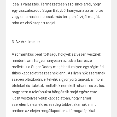
ideális választás. Természetesen szó sincs arról, hogy
egy visszahúzódó Sugar Babyből hiányozna az ambíció
vagy unalmas lenne, csak más terepen érzi jól magát,
mint az első csoport tagjai.
3. Az érzelmesek
A romantikus beállítottságú hölgyek szívesen vesznek
mindent, ami hagyományosan az udvarlás része:
mellettük a Sugar Daddy megélheti, milyen egy régimódi
titkos kapcsolat részesének lenni. Az ilyen nők szeretnek
szépen öltözködni, értékelik a gyönyörű tájakat, a finom
ételeket és italokat, mellettük nem kell rohanni és biztos,
hogy nem a telefonukat böngészik majd egész este.
Kicsit veszélyes velük kapcsolatban, hogy hamar
szerelembe esnek, és esetleg többet akarnak, mint
amiben az elején megállapodtak a támogatójukkal.