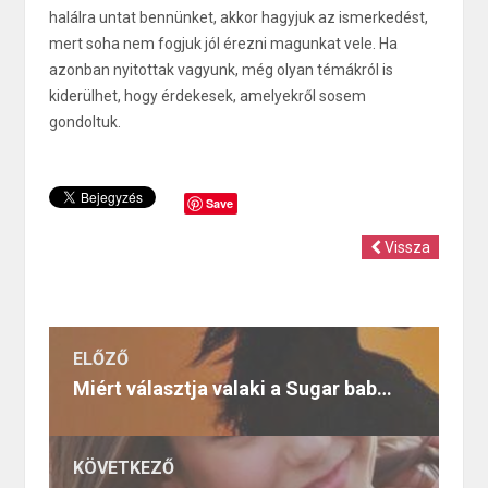
halálra untat bennünket, akkor hagyjuk az ismerkedést,
mert soha nem fogjuk jól érezni magunkat vele. Ha
azonban nyitottak vagyunk, még olyan témákról is
kiderülhet, hogy érdekesek, amelyekről sosem
gondoltuk.
Save
Vissza
ELŐZŐ
Miért választja valaki a Sugar baby létet?
KÖVETKEZŐ