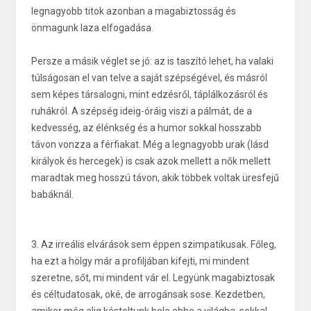
legnagyobb titok azonban a magabiztosság és
önmagunk laza elfogadása.
Persze a másik véglet se jó: az is taszító lehet, ha valaki
túlságosan el van telve a saját szépségével, és másról
sem képes társalogni, mint edzésről, táplálkozásról és
ruhákról. A szépség ideig-óráig viszi a pálmát, de a
kedvesség, az élénkség és a humor sokkal hosszabb
távon vonzza a férfiakat. Még a legnagyobb urak (lásd
királyok és hercegek) is csak azok mellett a nők mellett
maradtak meg hosszú távon, akik többek voltak üresfejű
babáknál.
3. Az irreális elvárások sem éppen szimpatikusak. Főleg,
ha ezt a hölgy már a profiljában kifejti, mi mindent
szeretne, sőt, mi mindent vár el. Legyünk magabiztosak
és céltudatosak, oké, de arrogánsak sose. Kezdetben,