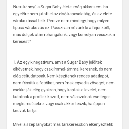
Nem
könnyű a Sugar Baby élete, még akkor sem, ha
egyelőre nem jutott el az első kapcsolatáig, és az élete
várakozással telik. Persze nem mindegy, hogy milyen
típusú várakozás ez. Passzívan nézünk ki a fejünkből,
más dolgok után rohangálunk, vagy komolyan vesszük a
keresést?
1. Az egyik negatívum, amit a Sugar Baby jelöltek
elkövetnek, hogy csak ímmel-ámmal keresnek, és nem
elég céltudatosak. Nem készítenek rendes adatlapot,
nem frissítik a fotóikat, nem írnak egyedi szöveget, nem
csekkolják elég gyakran, hogy kaptak-e levelet, nem
kutatnak a profilok között, nem válaszolnak esetleges
megkeresésekre, vagy csak akkor teszik, ha éppen
kedvük tartja.
Mivel a szép lányokat más társkeresőkön elkényeztetik