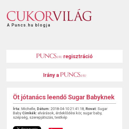
A Puncs.hu blogja
regisztráció
Irány a
Öt jótanács leendő Sugar Babyknek
Írta:
Michelle,
Dátum:
2018-04-10 21:41:18,
Rovat:
Sugar
Baby
Címkék:
elvárások
,
érdeklődési kör
,
sugar baby
,
szépség
,
szerepjátszás
,
testkép