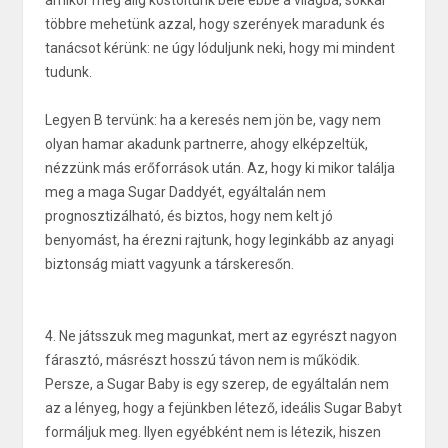
amikor még alig kóstoltunk bele ebbe a világba, sokkal
többre mehetünk azzal, hogy szerények maradunk és
tanácsot kérünk: ne úgy lóduljunk neki, hogy mi mindent
tudunk.
Legyen B tervünk: ha a keresés nem jön be, vagy nem
olyan hamar akadunk partnerre, ahogy elképzeltük,
nézzünk más erőforrások után. Az, hogy ki mikor találja
meg a maga Sugar Daddyét, egyáltalán nem
prognosztizálható, és biztos, hogy nem kelt jó
benyomást, ha érezni rajtunk, hogy leginkább az anyagi
biztonság miatt vagyunk a társkeresőn.
4. Ne játsszuk meg magunkat, mert az egyrészt nagyon
fárasztó, másrészt hosszú távon nem is működik.
Persze, a Sugar Baby is egy szerep, de egyáltalán nem
az a lényeg, hogy a fejünkben létező, ideális Sugar Babyt
formáljuk meg. Ilyen egyébként nem is létezik, hiszen