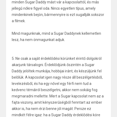
minden Sugar Daddy mást vár a kapcsolattól, és más
jellegű nőkre figyel oda. Nincs egyetlen típus, amely
mindenkinek bejön, bármennyire is ezt sugallják sokszor
a filmek.
Mind magunknak, mind a Sugar Daddynek kellemetlen
lesz, ha nem önmagunkat adjuk.
5. Ne csak a saját érdeklődési körünket érintő dolgokról
akarjunk társalogni. Érdeklődjünk őszintén a Sugar
Daddy jelöltek munkája, hobbijai iránt, és készüljünk fel
belőlük. A kapcsolat igen nagy része áll beszélgetésből,
levelezésből, és ha egy nővel egy férfi nem tud a
kedvenc témáiról beszélgetni, akkor nem sokáig fog
megmaradni mellette. Mert a Sugar kapcsolat nem az a
fajta viszony, amit kényszerűségből fenntart az ember
akkor is, ha nem érzi benne jól magát. Persze ez
mindkét félre igaz: ha a Sugar Daddy érdeklődési köre