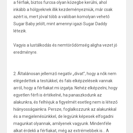
a férfiak, biztos furcsa olyan közegbe kerülni, ahol
inkább a hölgyeknek illik kezdeményezniük, már csak
azért is, mert jóval több a valóban komolyan vehető
Sugar Baby jelölt, mint amennyi igazi Sugar Daddy
létezik.
Vagyis a lustálkodás és nemtörődömség aligha vezet jó
eredményre.
2. Általánosan jellemző negatív „divat”, hogy a nők nem
elégedettek a testükkel, és fals elképzeléseik vannak
arról, hogy a férfiakat mi izgatja. Nehéz elképzelni, hogy
egyetlen férfi is értékelné, ha panaszkodunk az
alakunkra, és felhívjuk a figyelmét esetleg nem is létező
hiányosságainkra. Persze, foglalkozzunk az alakunkkal
és a megjelenésünkkel, de legyünk képesek elfogadni
magunkat olyannak, amilyenek vagyunk. Mindenféle
alkat érdekli a férfiakat, még az extrémebbek is… A