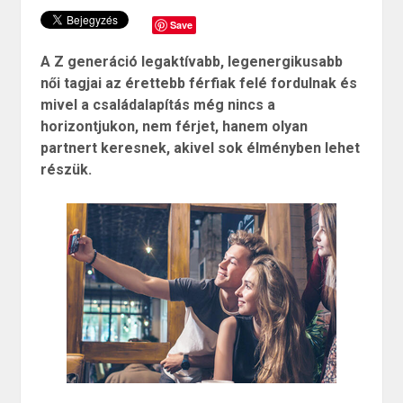
Save
A Z generáció legaktívabb, legenergikusabb
női tagjai az érettebb férfiak felé fordulnak és
mivel a családalapítás még nincs a
horizontjukon, nem férjet, hanem olyan
partnert keresnek, akivel sok élményben lehet
részük.