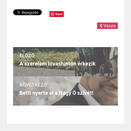
Save
Vissza
ELŐZŐ
A szerelem lovashintón érkezik
KÖVETKEZŐ
Betti nyerte el a Nagy Ő szívét!