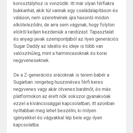
korosztályhoz is vonzódik: itt már olyan férfiakra
bukkanhat, akik túl vannak egy családalapításon és
váláson, nem szeretnének újra hasonló módon
elköteleződni, de arra sem vágynak, hogy folyton
elölről kelljen kezdeniük a randizást. Tapasztalat
és anyagi javak szempontjából az ilyen generációs
Sugar Daddy az ideális és ideje is több van
valószínűleg, mint a harmincasoknak és korai
negyveneseknek.
De a Z-generációs srácoknak is terem babér a
Sugarban: rengeteg huszonéves férfi keres
negyvenes vagy akár ötvenes barátnőt, és más
platformokon az érett nők sokszor gyanakvóak
ezzel a kíváncsisággal kapcsolatban, itt azonban
nyíltabban meg lehet beszélni, ki milyen
igényekkel és vágyakkal lép bele egy ilyen
kapcsolatba.