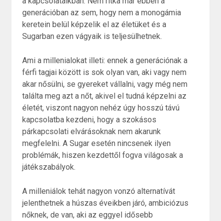
a kapcsolataikban. Nem ritka már ebben a
generációban az sem, hogy nem a monogámia
keretein belül képzelik el az életüket és a
Sugarban ezen vágyaik is teljesülhetnek.
Ami a millenialokat illeti: ennek a generációnak a
férfi tagjai között is sok olyan van, aki vagy nem
akar nősülni, se gyereket vállalni, vagy még nem
találta meg azt a nőt, akivel el tudná képzelni az
életét, viszont nagyon nehéz úgy hosszú távú
kapcsolatba kezdeni, hogy a szokásos
párkapcsolati elvárásoknak nem akarunk
megfelelni. A Sugar esetén nincsenek ilyen
problémák, hiszen kezdettől fogva világosak a
játékszabályok.
A milleniálok tehát nagyon vonzó alternatívát
jelenthetnek a húszas éveikben járó, ambiciózus
nőknek, de van, aki az eggyel idősebb