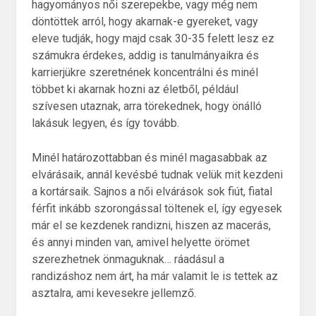
hagyományos női szerepekbe, vagy még nem
döntöttek arról, hogy akarnak-e gyereket, vagy
eleve tudják, hogy majd csak 30-35 felett lesz ez
számukra érdekes, addig is tanulmányaikra és
karrierjükre szeretnének koncentrálni és minél
többet ki akarnak hozni az életből, például
szívesen utaznak, arra törekednek, hogy önálló
lakásuk legyen, és így tovább.
Minél határozottabban és minél magasabbak az
elvárásaik, annál kevésbé tudnak velük mit kezdeni
a kortársaik. Sajnos a női elvárások sok fiút, fiatal
férfit inkább szorongással töltenek el, így egyesek
már el se kezdenek randizni, hiszen az macerás,
és annyi minden van, amivel helyette örömet
szerezhetnek önmaguknak… ráadásul a
randizáshoz nem árt, ha már valamit le is tettek az
asztalra, ami kevesekre jellemző.