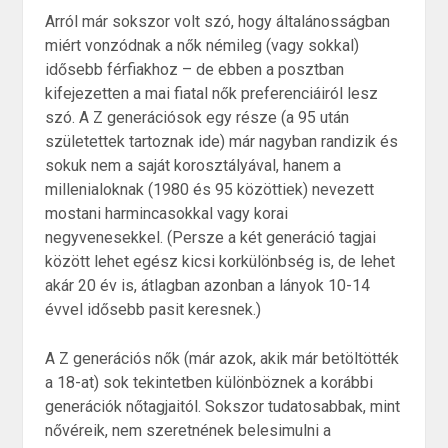
Arról már sokszor volt szó, hogy általánosságban
miért vonzódnak a nők némileg (vagy sokkal)
idősebb férfiakhoz – de ebben a posztban
kifejezetten a mai fiatal nők preferenciáiról lesz
szó. A Z generációsok egy része (a 95 után
születettek tartoznak ide) már nagyban randizik és
sokuk nem a saját korosztályával, hanem a
millenialoknak (1980 és 95 közöttiek) nevezett
mostani harmincasokkal vagy korai
negyvenesekkel. (Persze a két generáció tagjai
között lehet egész kicsi korkülönbség is, de lehet
akár 20 év is, átlagban azonban a lányok 10-14
évvel idősebb pasit keresnek.)
A Z generációs nők (már azok, akik már betöltötték
a 18-at) sok tekintetben különböznek a korábbi
generációk nőtagjaitól. Sokszor tudatosabbak, mint
nővéreik, nem szeretnének belesimulni a