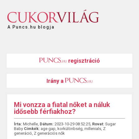
A Puncs.hu blogja
regisztráció
Irány a
Mi vonzza a fiatal nőket a náluk
idősebb férfiakhoz?
Írta:
Michelle,
Dátum:
2023-10-29 08:52:25,
Rovat:
Sugar
Baby
Címkék:
age gap
,
korkülönbség
,
millenials
,
Z
generáció
,
Z generációs nők