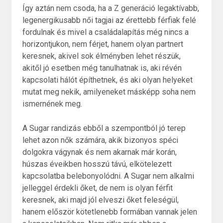
Így aztán nem csoda, ha a Z generáció legaktívabb,
legenergikusabb női tagjai az érettebb férfiak felé
fordulnak és mivel a családalapítás még nincs a
horizontjukon, nem férjet, hanem olyan partnert
keresnek, akivel sok élményben lehet részük,
akitől jó esetben még tanulhatnak is, aki révén
kapcsolati hálót építhetnek, és aki olyan helyeket
mutat meg nekik, amilyeneket másképp soha nem
ismernének meg.
A Sugar randizás ebből a szempontból jó terep
lehet azon nők számára, akik bizonyos spéci
dolgokra vágynak és nem akarnak már korán,
húszas éveikben hosszú távú, elkötelezett
kapcsolatba belebonyolódni. A Sugar nem alkalmi
jelleggel érdekli őket, de nem is olyan férfit
keresnek, aki majd jól elveszi őket feleségül,
hanem először kötetlenebb formában vannak jelen