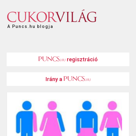
A Puncs.hu blogja
regisztráció
Irány a